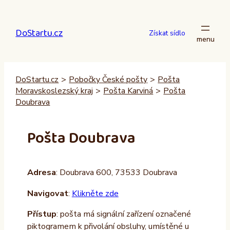
Přeskočit
na
DoStartu.cz
obsah
Získat sídlo
DoStartu.cz
>
Pobočky České pošty
>
Pošta
Moravskoslezský kraj
>
Pošta Karviná
>
Pošta
Doubrava
Pošta Doubrava
Adresa
: Doubrava 600, 73533 Doubrava
Navigovat
:
Klikněte zde
Přístup
: pošta má signální zařízení označené
piktogramem k přivolání obsluhy, umístěné u