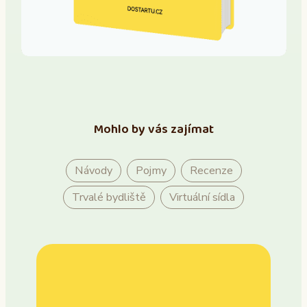
Mohlo by vás zajímat
Návody
Pojmy
Recenze
Trvalé bydliště
Virtuální sídla