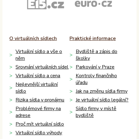
O virtuálních sídlech
Praktické informace
Virtuální sídlo a vše o
Bydliště a zápis do
něm
školky
Srovnání virtuálních sídel
Parkování v Praze
Virtuální sídlo a cena
Kontroly finančního
úřadu
Nejlevnější virtuální
sídlo
Jak na změnu sídla firmy
Rizika sídla v pronájmu
Je virtuální sídlo legální?
Problémové firmy na
Sídlo firmy v místě
adrese
bydliště
Proč mít virtuální sídlo
Virtuální sídlo výhody