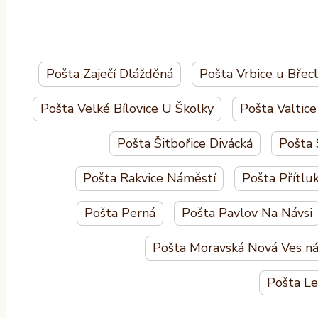
Pošta Zaječí Dlážděná
Pošta Vrbice u Břec
Pošta Velké Bílovice U Školky
Pošta Valtic
Pošta Šitbořice Divácká
Pošta 
Pošta Rakvice Náměstí
Pošta Přítlu
Pošta Perná
Pošta Pavlov Na Návsi
Pošta Moravská Nová Ves ná
Pošta L