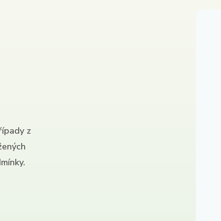
řípady z
ížených
mínky.