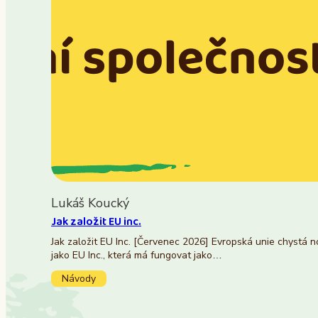
Lukáš Koucký
Jak založit EU inc.
Jak založit EU Inc. [Červenec 2026] Evropská unie chystá 
jako EU Inc., která má fungovat jako…
Návody