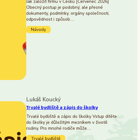
Jak založit firmu v Česku [Červenec 2026]
Obecný postup je podobný, ale přesné
dokumenty, podmínky, orgány společnosti,
odpovědnost i způsob…
Návody
Lukáš Koucký
Trvalé bydliště a zápis do školky
Trvalé bydliště a zápis do školky Vstup dítěte
do školky je důležitým mezníkem v životě
rodiny. Pro mnohé rodiče může…
Trvalé bydliště