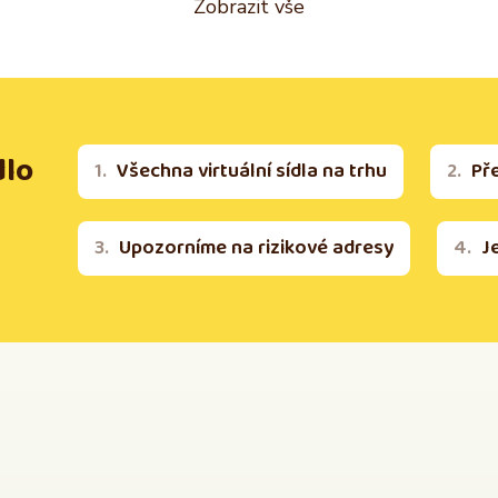
Zobrazit vše
dlo
Všechna virtuální sídla na trhu
Př
Upozorníme na rizikové adresy
J