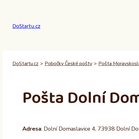
Přeskočit
na
obsah
DoStartu.cz
DoStartu.cz
>
Pobočky České pošty
>
Pošta Moravskosle
Pošta Dolní Do
Adresa
: Dolní Domaslavice 4, 73938 Dolní D