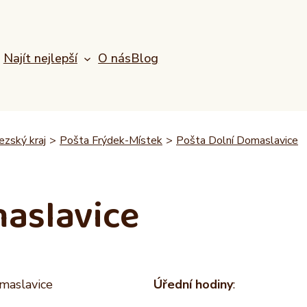
Najít nejlepší
O nás
Blog
zský kraj
>
Pošta Frýdek-Místek
>
Pošta Dolní Domaslavice
maslavice
omaslavice
Úřední hodiny
: