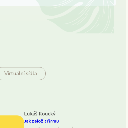
Virtuální sídla
Lukáš Koucký
Jak založit firmu