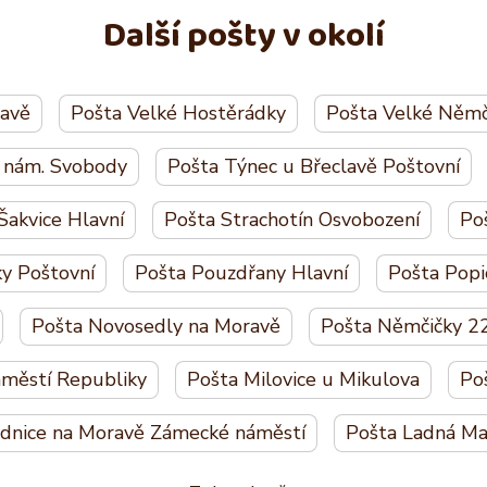
Další pošty v okolí
lavě
Pošta Velké Hostěrádky
Pošta Velké Němč
e nám. Svobody
Pošta Týnec u Břeclavě Poštovní
Šakvice Hlavní
Pošta Strachotín Osvobození
Po
ky Poštovní
Pošta Pouzdřany Hlavní
Pošta Popi
Pošta Novosedly na Moravě
Pošta Němčičky 2
městí Republiky
Pošta Milovice u Mikulova
Po
ednice na Moravě Zámecké náměstí
Pošta Ladná Ma