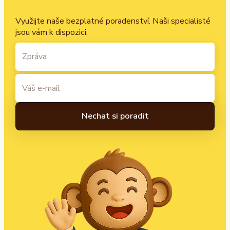
Využijte naše bezplatné poradenství. Naši specialisté
jsou vám k dispozici.
A
l
t
e
r
n
a
t