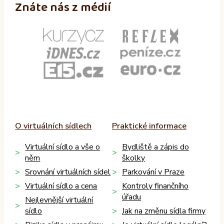
Znáte nás z médií
O virtuálních sídlech
Praktické informace
Virtuální sídlo a vše o
Bydliště a zápis do
něm
školky
Srovnání virtuálních sídel
Parkování v Praze
Virtuální sídlo a cena
Kontroly finančního
úřadu
Nejlevnější virtuální
sídlo
Jak na změnu sídla firmy