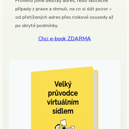
Prověřili jsme desítky adres, řešili skutečné
případy z praxe a shrnuli, na co si dát pozor –
od přetížených adres přes rizikové sousedy až
po skryté podmínky.
Chci e-book ZDARMA