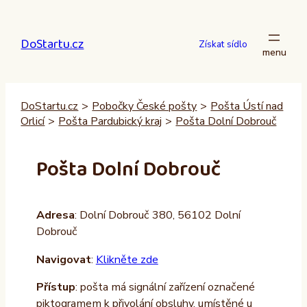
Přeskočit
na
DoStartu.cz
obsah
Získat sídlo
DoStartu.cz
>
Pobočky České pošty
>
Pošta Ústí nad
Orlicí
>
Pošta Pardubický kraj
>
Pošta Dolní Dobrouč
Pošta Dolní Dobrouč
Adresa
: Dolní Dobrouč 380, 56102 Dolní
Dobrouč
Navigovat
:
Klikněte zde
Přístup
: pošta má signální zařízení označené
piktogramem k přivolání obsluhy, umístěné u