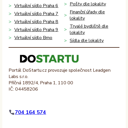
Pošty dle lokality
Virtuální sídlo Praha 6
Finanční úřady dle
Virtuální sídlo Praha 7
lokality
Virtuální sídlo Praha 8
Trvalé bydliště dle
Virtuální sídlo Praha 9
lokality
Virtuální sídlo Brno
Sídla dle lokality
Portál DoStartu.cz provozuje společnost Leadgen
Labs s.r.o.
Příčná 1892/4, Praha 1, 110 00
IČ: 04458206
704 164 574