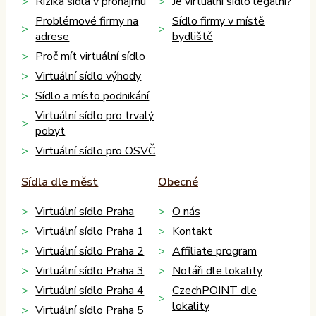
Rizika sídla v pronájmu
Je virtuální sídlo legální?
Problémové firmy na
Sídlo firmy v místě
adrese
bydliště
Proč mít virtuální sídlo
Virtuální sídlo výhody
Sídlo a místo podnikání
Virtuální sídlo pro trvalý
pobyt
Virtuální sídlo pro OSVČ
Sídla dle měst
Obecné
Virtuální sídlo Praha
O nás
Virtuální sídlo Praha 1
Kontakt
Virtuální sídlo Praha 2
Affiliate program
Virtuální sídlo Praha 3
Notáři dle lokality
Virtuální sídlo Praha 4
CzechPOINT dle
lokality
Virtuální sídlo Praha 5