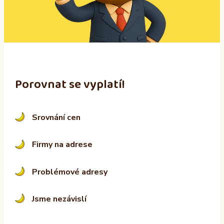
i
v
e
:
Porovnat se vyplatí!
Srovnání cen
Firmy na adrese
Problémové adresy
Jsme nezávislí