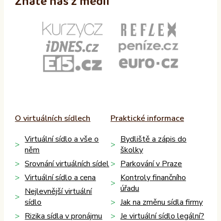
Znáte nás z médií
O virtuálních sídlech
Praktické informace
Virtuální sídlo a vše o
Bydliště a zápis do
něm
školky
Srovnání virtuálních sídel
Parkování v Praze
Virtuální sídlo a cena
Kontroly finančního
úřadu
Nejlevnější virtuální
sídlo
Jak na změnu sídla firmy
Rizika sídla v pronájmu
Je virtuální sídlo legální?