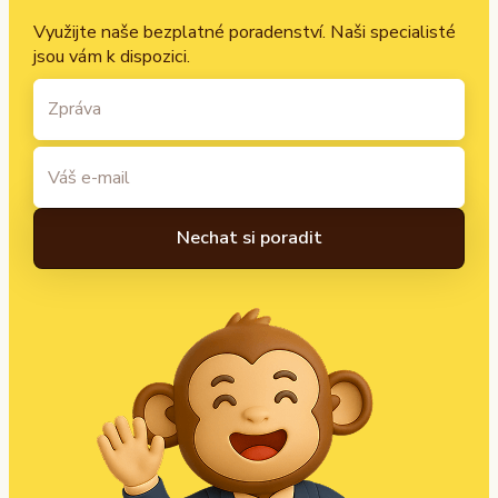
Využijte naše bezplatné poradenství. Naši specialisté
jsou vám k dispozici.
A
l
t
e
r
n
a
t