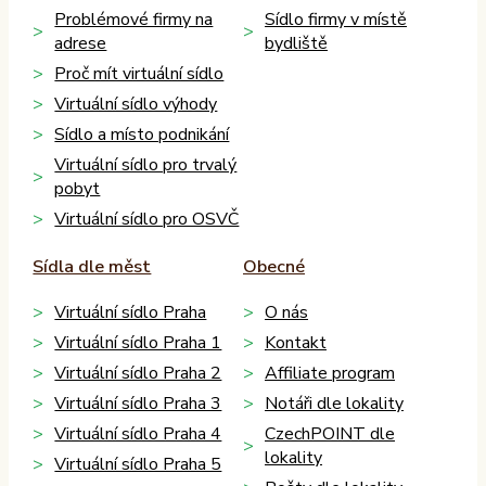
Problémové firmy na
Sídlo firmy v místě
adrese
bydliště
Proč mít virtuální sídlo
Virtuální sídlo výhody
Sídlo a místo podnikání
Virtuální sídlo pro trvalý
pobyt
Virtuální sídlo pro OSVČ
Sídla dle měst
Obecné
Virtuální sídlo Praha
O nás
Virtuální sídlo Praha 1
Kontakt
Virtuální sídlo Praha 2
Affiliate program
Virtuální sídlo Praha 3
Notáři dle lokality
Virtuální sídlo Praha 4
CzechPOINT dle
lokality
Virtuální sídlo Praha 5