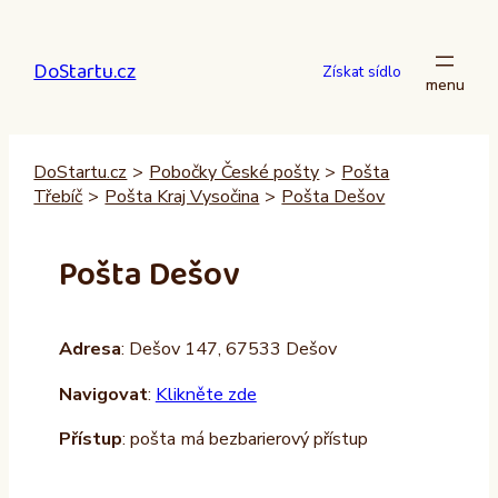
Přeskočit
na
DoStartu.cz
obsah
Získat sídlo
DoStartu.cz
>
Pobočky České pošty
>
Pošta
Třebíč
>
Pošta Kraj Vysočina
>
Pošta Dešov
Pošta Dešov
Adresa
: Dešov 147, 67533 Dešov
Navigovat
:
Klikněte zde
Přístup
: pošta má bezbarierový přístup