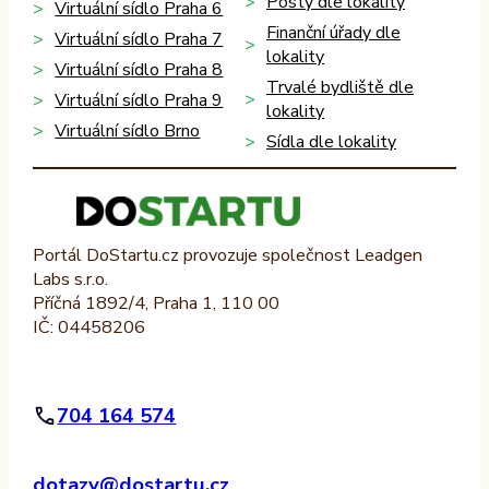
Pošty dle lokality
Virtuální sídlo Praha 6
Finanční úřady dle
Virtuální sídlo Praha 7
lokality
Virtuální sídlo Praha 8
Trvalé bydliště dle
Virtuální sídlo Praha 9
lokality
Virtuální sídlo Brno
Sídla dle lokality
Portál DoStartu.cz provozuje společnost Leadgen
Labs s.r.o.
Příčná 1892/4, Praha 1, 110 00
IČ: 04458206
704 164 574
dotazy@dostartu.cz