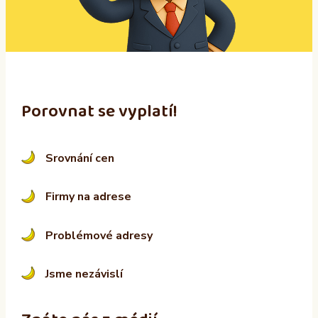
i
v
e
:
Porovnat se vyplatí!
Srovnání cen
Firmy na adrese
Problémové adresy
Jsme nezávislí