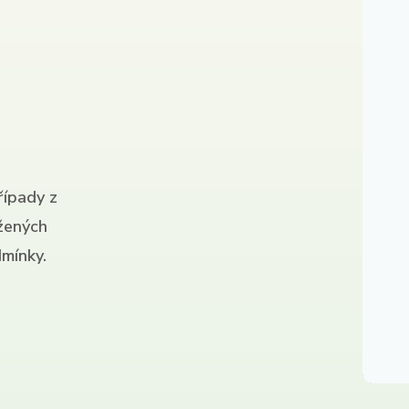
řípady z
ížených
mínky.