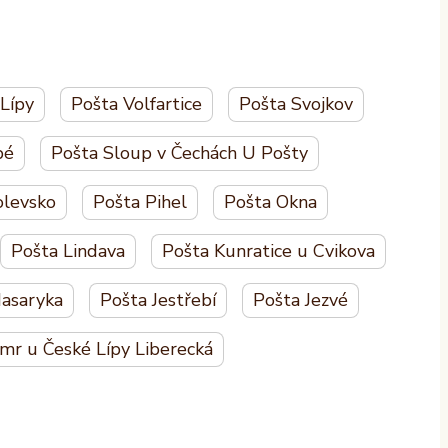
Lípy
Pošta Volfartice
Pošta Svojkov
bé
Pošta Sloup v Čechách U Pošty
olevsko
Pošta Pihel
Pošta Okna
Pošta Lindava
Pošta Kunratice u Cvikova
Masaryka
Pošta Jestřebí
Pošta Jezvé
mr u České Lípy Liberecká