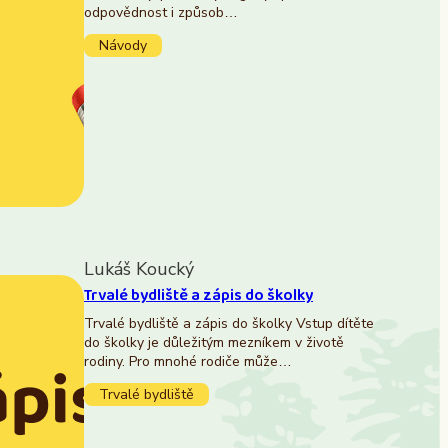
odpovědnost i způsob…
Návody
Lukáš Koucký
Trvalé bydliště a zápis do školky
Trvalé bydliště a zápis do školky Vstup dítěte
do školky je důležitým mezníkem v životě
rodiny. Pro mnohé rodiče může…
Trvalé bydliště