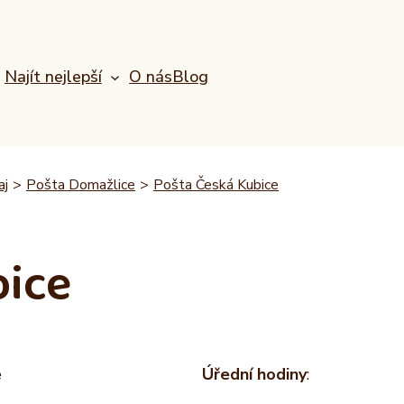
Najít nejlepší
O nás
Blog
aj
>
Pošta Domažlice
>
Pošta Česká Kubice
bice
e
Úřední hodiny
: