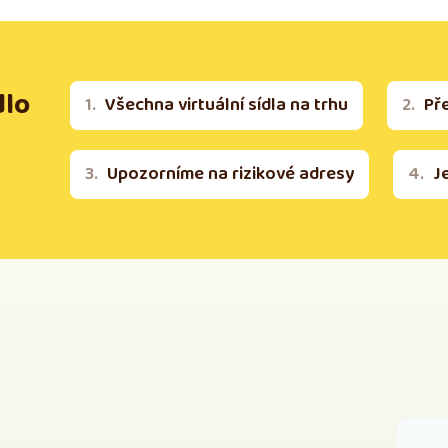
dlo
Všechna virtuální sídla na trhu
Př
Upozorníme na rizikové adresy
J