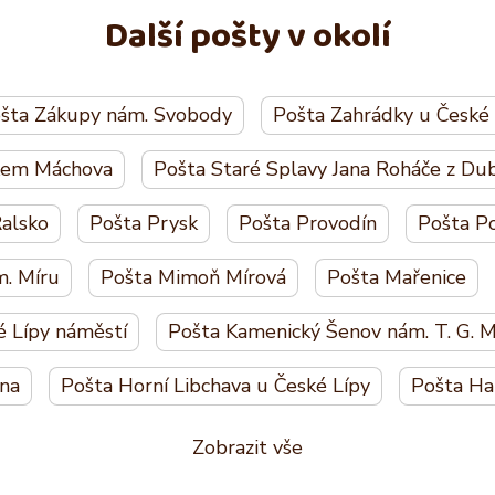
Další pošty v okolí
šta Zákupy nám. Svobody
Pošta Zahrádky u České 
skem Máchova
Pošta Staré Splavy Jana Roháče z Du
alsko
Pošta Prysk
Pošta Provodín
Pošta P
. Míru
Pošta Mimoň Mírová
Pošta Mařenice
é Lípy náměstí
Pošta Kamenický Šenov nám. T. G. 
tna
Pošta Horní Libchava u České Lípy
Pošta Ha
Zobrazit vše