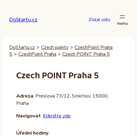
Přeskočit
na
DoStartu.cz
obsah
Získat sídlo
DoStartu.cz
>
Czech pointy
>
CzechPoint Praha
5
>
CzechPoint Praha
>
Czech POINT Praha 5
Czech POINT Praha 5
Adresa
: Preslova 73/12, Smíchov, 15000,
Praha
Navigovat
:
Klikněte zde
Úřední hodiny
: