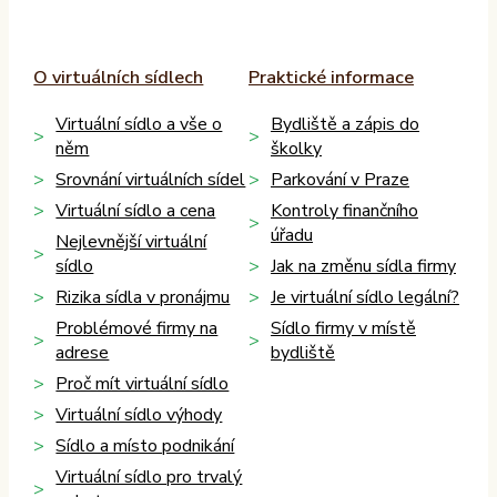
O virtuálních sídlech
Praktické informace
Virtuální sídlo a vše o
Bydliště a zápis do
něm
školky
Srovnání virtuálních sídel
Parkování v Praze
Virtuální sídlo a cena
Kontroly finančního
úřadu
Nejlevnější virtuální
sídlo
Jak na změnu sídla firmy
Rizika sídla v pronájmu
Je virtuální sídlo legální?
Problémové firmy na
Sídlo firmy v místě
adrese
bydliště
Proč mít virtuální sídlo
Virtuální sídlo výhody
Sídlo a místo podnikání
Virtuální sídlo pro trvalý