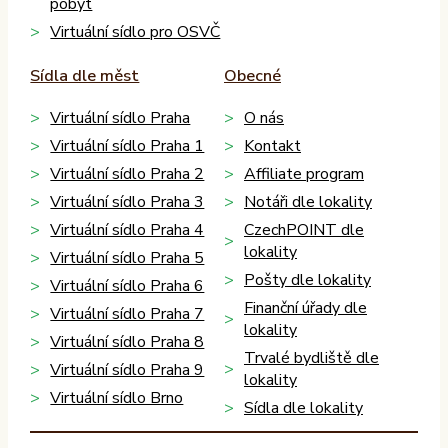
pobyt
Virtuální sídlo pro OSVČ
Sídla dle měst
Obecné
Virtuální sídlo Praha
O nás
Virtuální sídlo Praha 1
Kontakt
Virtuální sídlo Praha 2
Affiliate program
Virtuální sídlo Praha 3
Notáři dle lokality
Virtuální sídlo Praha 4
CzechPOINT dle
lokality
Virtuální sídlo Praha 5
Pošty dle lokality
Virtuální sídlo Praha 6
Finanční úřady dle
Virtuální sídlo Praha 7
lokality
Virtuální sídlo Praha 8
Trvalé bydliště dle
Virtuální sídlo Praha 9
lokality
Virtuální sídlo Brno
Sídla dle lokality