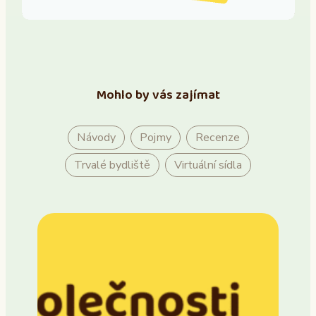
Mohlo by vás zajímat
Návody
Pojmy
Recenze
Trvalé bydliště
Virtuální sídla