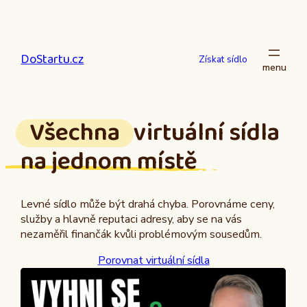
Přeskočit
na
obsah
DoStartu.cz
Získat sídlo
Všechna
virtuální sídla
na jednom místě
Levné sídlo může být drahá chyba. Porovnáme ceny,
služby a hlavně reputaci adresy, aby se na vás
nezaměřil finančák kvůli problémovým sousedům.
Porovnat virtuální sídla