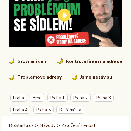
Srovnání cen
Kontrola firem na adrese
Problémové adresy
Jsme nezávislí
Praha
Brno
Praha 1
Praha 2
Praha 3
Praha 4
Praha 5
Další města
DoStartu.cz
>
Návody
>
Založení živnosti