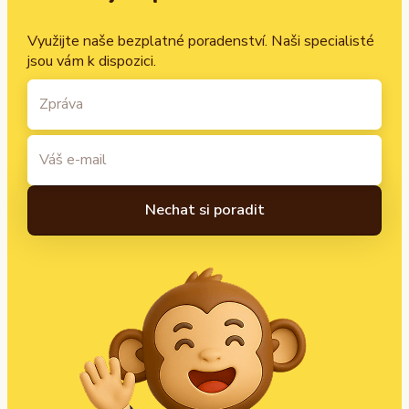
Využijte naše bezplatné poradenství. Naši specialisté
jsou vám k dispozici.
A
l
t
e
r
n
a
t