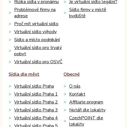
Rizika sídla v pronájmu
Je virtuální sídlo legální?
Problémové firmy na
Sídlo firmy v místě
adrese
bydliště
Proč mít virtuální sídlo
Virtuální sídlo výhody
Sídlo a místo podnikání
Virtuální sídlo pro trvalý
pobyt
Virtuální sídlo pro OSVČ
Sídla dle měst
Obecné
Virtuální sídlo Praha
O nás
Virtuální sídlo Praha 1
Kontakt
Virtuální sídlo Praha 2
Affiliate program
Virtuální sídlo Praha 3
Notáři dle lokality
Virtuální sídlo Praha 4
CzechPOINT dle
lokality
Virtuální sídlo Praha 5