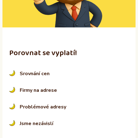
i
v
e
:
Porovnat se vyplatí!
Srovnání cen
Firmy na adrese
Problémové adresy
Jsme nezávislí