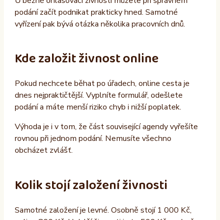
U běžné ohlašovací živnosti můžete při správném
podání začít podnikat prakticky hned. Samotné
vyřízení pak bývá otázka několika pracovních dnů.
Kde založit živnost online
Pokud nechcete běhat po úřadech, online cesta je
dnes nejpraktičtější. Vyplníte formulář, odešlete
podání a máte menší riziko chyb i nižší poplatek.
Výhoda je i v tom, že část související agendy vyřešíte
rovnou při jednom podání. Nemusíte všechno
obcházet zvlášť.
Kolik stojí založení živnosti
Samotné založení je levné. Osobně stojí 1 000 Kč,