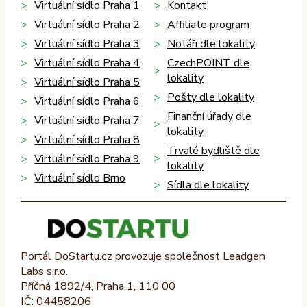
Virtuální sídlo Praha 1
Kontakt
Virtuální sídlo Praha 2
Affiliate program
Virtuální sídlo Praha 3
Notáři dle lokality
Virtuální sídlo Praha 4
CzechPOINT dle
lokality
Virtuální sídlo Praha 5
Pošty dle lokality
Virtuální sídlo Praha 6
Finanční úřady dle
Virtuální sídlo Praha 7
lokality
Virtuální sídlo Praha 8
Trvalé bydliště dle
Virtuální sídlo Praha 9
lokality
Virtuální sídlo Brno
Sídla dle lokality
Portál DoStartu.cz provozuje společnost Leadgen
Labs s.r.o.
Příčná 1892/4, Praha 1, 110 00
IČ: 04458206