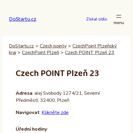
Přeskočit
na
DoStartu.cz
obsah
Získat sídlo
DoStartu.cz
>
Czech pointy
>
CzechPoint Plzeňský
kraj
>
CzechPoint Plzeň
>
Czech POINT Plzeň 23
Czech POINT Plzeň 23
Adresa
: alej Svobody 1274/21, Severní
Předměstí, 32400, Plzeň
Navigovat
:
Klikněte zde
Úřední hodiny
: