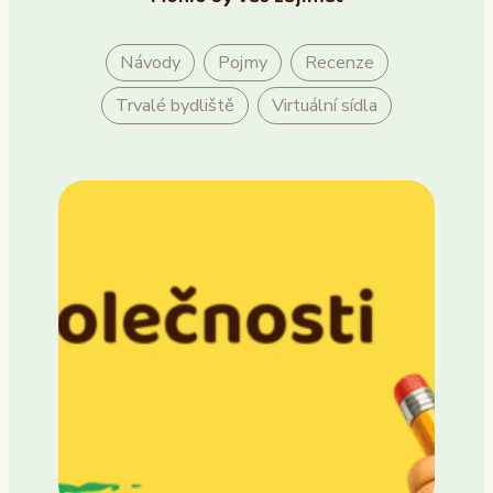
Návody
Pojmy
Recenze
Trvalé bydliště
Virtuální sídla