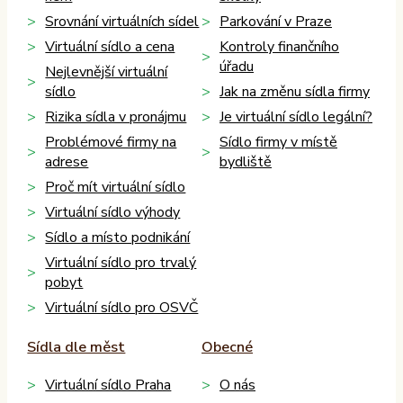
Srovnání virtuálních sídel
Parkování v Praze
Virtuální sídlo a cena
Kontroly finančního
úřadu
Nejlevnější virtuální
sídlo
Jak na změnu sídla firmy
Rizika sídla v pronájmu
Je virtuální sídlo legální?
Problémové firmy na
Sídlo firmy v místě
adrese
bydliště
Proč mít virtuální sídlo
Virtuální sídlo výhody
Sídlo a místo podnikání
Virtuální sídlo pro trvalý
pobyt
Virtuální sídlo pro OSVČ
Sídla dle měst
Obecné
Virtuální sídlo Praha
O nás