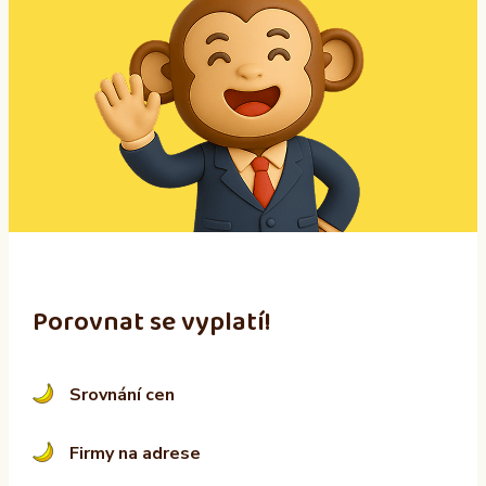
t
e
r
n
a
t
i
v
e
:
Porovnat se vyplatí!
Srovnání cen
Firmy na adrese