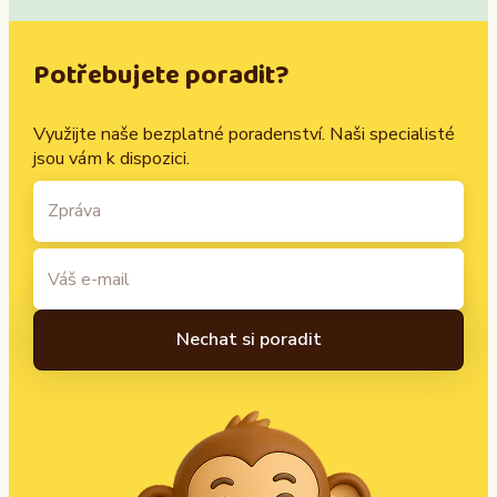
Potřebujete poradit?
Využijte naše bezplatné poradenství. Naši specialisté
jsou vám k dispozici.
A
l
t
e