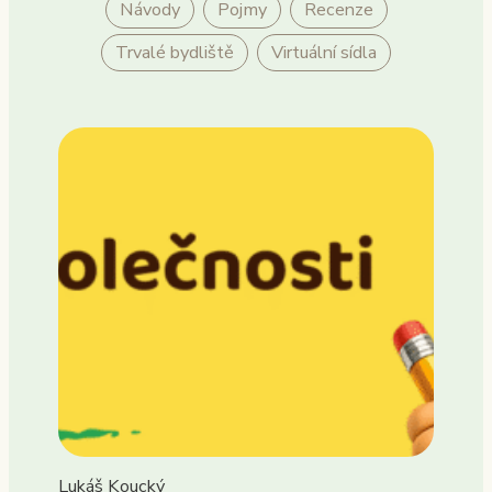
Návody
Pojmy
Recenze
Trvalé bydliště
Virtuální sídla
Lukáš Koucký