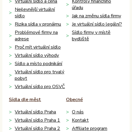
Virtuální sídlo a cena
Kontroly finančního
úřadu
Nejlevnější virtuální
sídlo
Jak na změnu sídla firmy
Rizika sídla v pronájmu
Je virtuální sídlo legální?
Problémové firmy na
Sídlo firmy v místě
adrese
bydliště
Proč mít virtuální sídlo
Virtuální sídlo výhody
Sídlo a místo podnikání
Virtuální sídlo pro trvalý
pobyt
Virtuální sídlo pro OSVČ
Sídla dle měst
Obecné
Virtuální sídlo Praha
O nás
Virtuální sídlo Praha 1
Kontakt
Virtuální sídlo Praha 2
Affiliate program