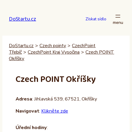
Přeskočit
na
DoStartu.cz
obsah
Získat sídlo
DoStartu.cz
>
Czech pointy
>
CzechPoint
Třebíč
>
CzechPoint Kraj Vysočina
>
Czech POINT
Okříšky
Czech POINT Okříšky
Adresa
: Jihlavská 539, 67521, Okříšky
Navigovat
:
Klikněte zde
Úřední hodiny
: