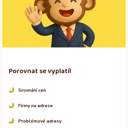
r
n
a
t
i
v
e
:
Porovnat se vyplatí!
Srovnání cen
Firmy na adrese
Problémové adresy