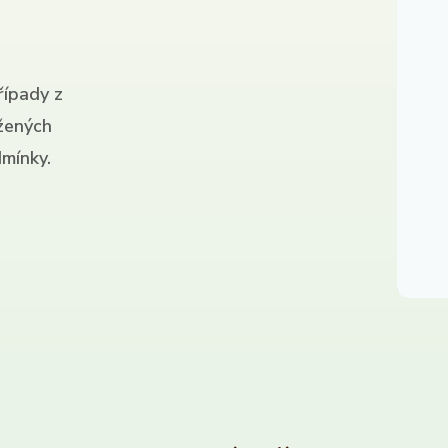
řípady z
ížených
mínky.