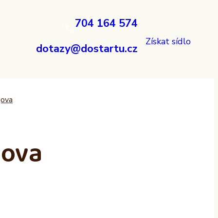
704 164 574
Získat sídlo
dotazy@dostartu.cz
jova
jova