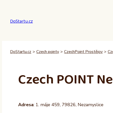
Přeskočit
na
obsah
DoStartu.cz
DoStartu.cz
>
Czech pointy
>
CzechPoint Prostějov
>
Cz
Czech POINT Ne
Adresa
: 1. máje 459, 79826, Nezamyslice