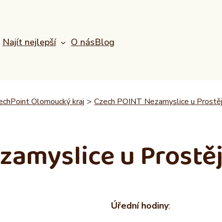
Najít nejlepší
O nás
Blog
echPoint Olomoucký kraj
>
Czech POINT Nezamyslice u Prostě
zamyslice u Prostě
Úřední hodiny
: