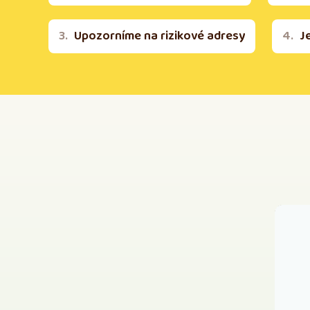
Upozorníme na rizikové adresy
J