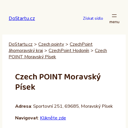
Přeskočit
na
DoStartu.cz
obsah
Získat sídlo
DoStartu.cz
>
Czech pointy
>
CzechPoint
Jihomoravský kraj
>
CzechPoint Hodonín
>
Czech
POINT Moravský Písek
Czech POINT Moravský
Písek
Adresa
: Sportovní 251, 69685, Moravský Písek
Navigovat
:
Klikněte zde