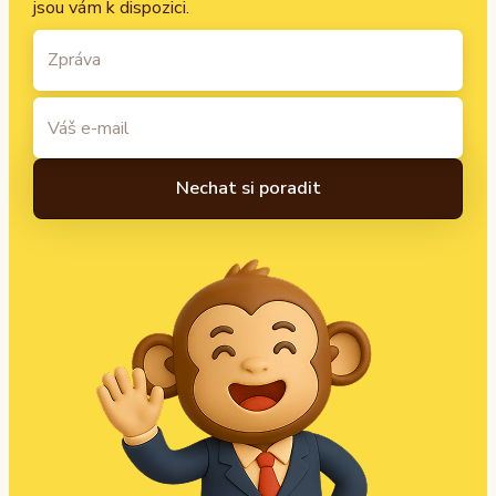
jsou vám k dispozici.
A
l
t
e
r
n
a
t
i
v