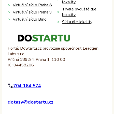
lokality
Virtuální sídlo Praha 8
Trvalé bydliště dle
Virtuální sídlo Praha 9
lokality
Virtuální sídlo Brno
Sídla dle lokality
Portál DoStartu.cz provozuje společnost Leadgen
Labs s.r.o.
Příčná 1892/4, Praha 1, 110 00
IČ: 04458206
704 164 574
dotazy@dostartu.cz