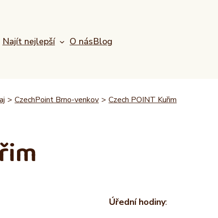
Najít nejlepší
O nás
Blog
aj
>
CzechPoint Brno-venkov
>
Czech POINT Kuřim
řim
Úřední hodiny
: