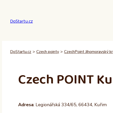
Přeskočit
na
obsah
DoStartu.cz
DoStartu.cz
>
Czech pointy
>
CzechPoint Jihomoravský kr
Czech POINT Ku
Adresa
: Legionářská 334/65, 66434, Kuřim