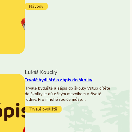
Návody
Lukáš Koucký
Trvalé bydliště a zápis do školky
Trvalé bydliště a zápis do školky Vstup dítěte
do školky je důležitým mezníkem v životě
rodiny. Pro mnohé rodiče může…
Trvalé bydliště