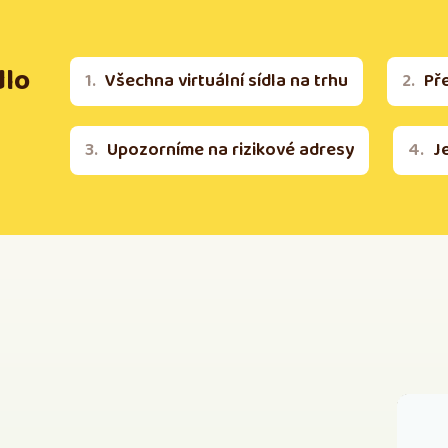
dlo
Všechna virtuální sídla na trhu
Př
Upozorníme na rizikové adresy
J