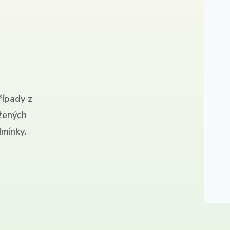
řípady z
ížených
mínky.