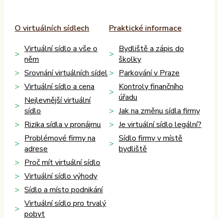
O virtuálních sídlech
Praktické informace
Virtuální sídlo a vše o
Bydliště a zápis do
něm
školky
Srovnání virtuálních sídel
Parkování v Praze
Virtuální sídlo a cena
Kontroly finančního
úřadu
Nejlevnější virtuální
sídlo
Jak na změnu sídla firmy
Rizika sídla v pronájmu
Je virtuální sídlo legální?
Problémové firmy na
Sídlo firmy v místě
adrese
bydliště
Proč mít virtuální sídlo
Virtuální sídlo výhody
Sídlo a místo podnikání
Virtuální sídlo pro trvalý
pobyt