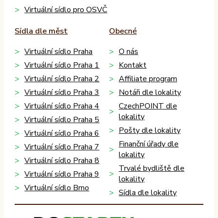
Virtuální sídlo pro OSVČ
Sídla dle měst
Obecné
Virtuální sídlo Praha
O nás
Virtuální sídlo Praha 1
Kontakt
Virtuální sídlo Praha 2
Affiliate program
Virtuální sídlo Praha 3
Notáři dle lokality
Virtuální sídlo Praha 4
CzechPOINT dle
lokality
Virtuální sídlo Praha 5
Pošty dle lokality
Virtuální sídlo Praha 6
Finanční úřady dle
Virtuální sídlo Praha 7
lokality
Virtuální sídlo Praha 8
Trvalé bydliště dle
Virtuální sídlo Praha 9
lokality
Virtuální sídlo Brno
Sídla dle lokality