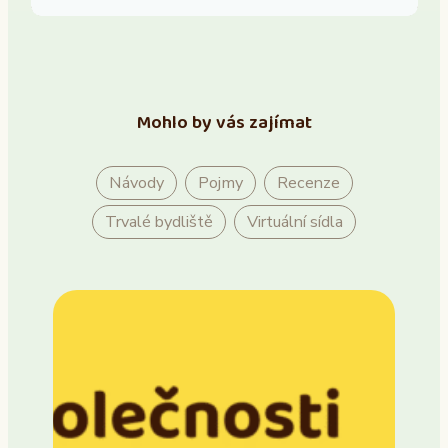
Mohlo by vás zajímat
Návody
Pojmy
Recenze
Trvalé bydliště
Virtuální sídla