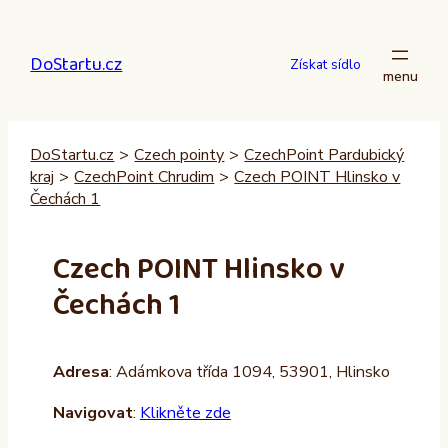
Přeskočit
na
DoStartu.cz
obsah
Získat sídlo
DoStartu.cz
>
Czech pointy
>
CzechPoint Pardubický
kraj
>
CzechPoint Chrudim
>
Czech POINT Hlinsko v
Čechách 1
Czech POINT Hlinsko v
Čechách 1
Adresa
: Adámkova třída 1094, 53901, Hlinsko
Navigovat
:
Klikněte zde