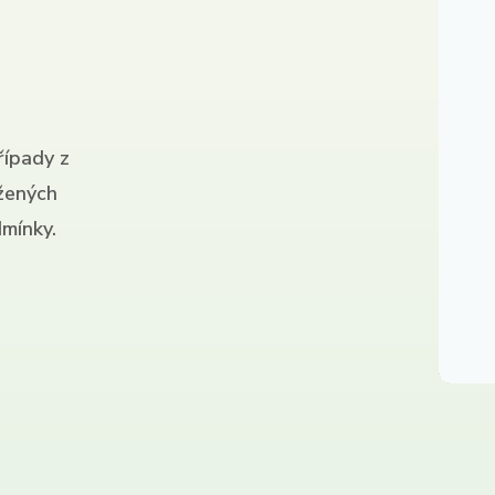
řípady z
ížených
mínky.