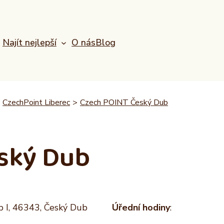
Najít nejlepší
O nás
Blog
CzechPoint Liberec
>
Czech POINT Český Dub
ský Dub
b I, 46343, Český Dub
Úřední hodiny
: