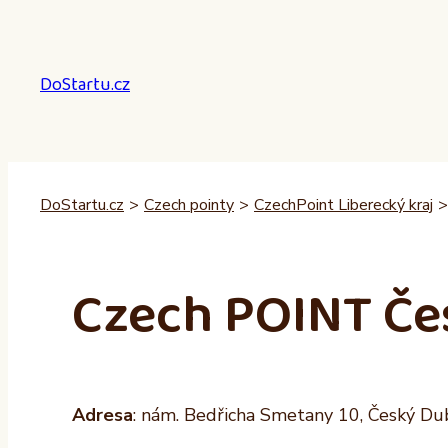
Přeskočit
na
obsah
DoStartu.cz
DoStartu.cz
>
Czech pointy
>
CzechPoint Liberecký kraj
>
Czech POINT Če
Adresa
: nám. Bedřicha Smetany 10, Český Du