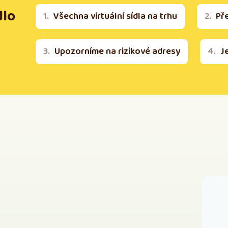
dlo
Všechna virtuální sídla na trhu
Př
Upozorníme na rizikové adresy
J