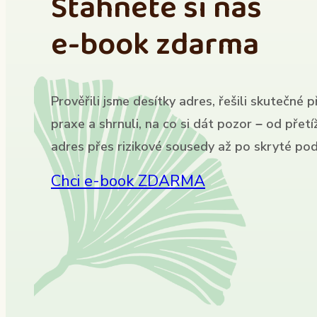
Stáhněte si náš
e-book zdarma
Prověřili jsme desítky adres, řešili skutečné p
praxe a shrnuli, na co si dát pozor – od přet
adres přes rizikové sousedy až po skryté pod
Chci e-book ZDARMA