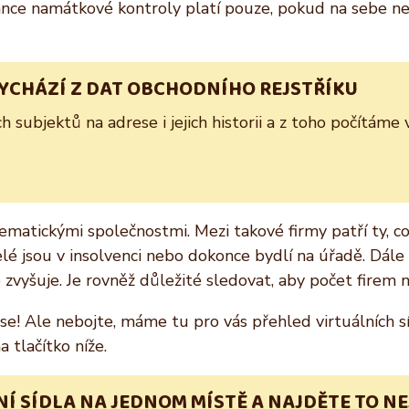
 šance namátkové kontroly platí pouze, pokud na sebe 
VYCHÁZÍ Z DAT OBCHODNÍHO REJSTŘÍKU
subjektů na adrese i jejich historii a z toho počítáme 
lematickými společnostmi. Mezi takové firmy patří ty, c
natelé jsou v insolvenci nebo dokonce bydlí na úřadě. Dál
e zvyšuje. Je rovněž důležité sledovat, aby počet firem
! Ale nebojte, máme tu pro vás přehled virtuálních síd
 tlačítko níže.
Í SÍDLA NA JEDNOM MÍSTĚ A NAJDĚTE TO NE