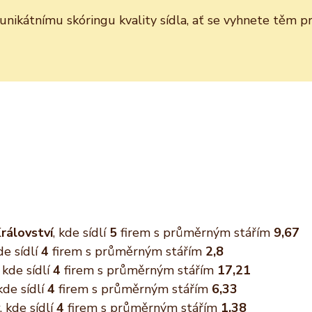
y unikátnímu skóringu kvality sídla, ať se vyhnete těm
rálovství
, kde sídlí
5
firem s průměrným stářím
9,67
kde sídlí
4
firem s průměrným stářím
2,8
, kde sídlí
4
firem s průměrným stářím
17,21
 kde sídlí
4
firem s průměrným stářím
6,33
, kde sídlí
4
firem s průměrným stářím
1,38