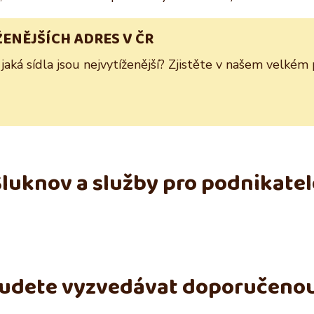
ŽENĚJŠÍCH ADRES V ČR
 jaká sídla jsou nejvytíženější? Zjistěte v našem velkém
Šluknov a služby pro podnikatel
budete vyzvedávat doporučeno