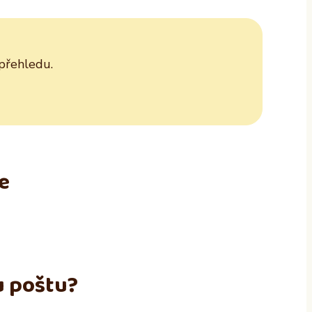
 přehledu.
e
u poštu?