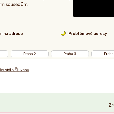
vým sousedům.
em na adrese
Problémové adresy
Praha 2
Praha 3
Praha
lní sídlo Šluknov
Zr