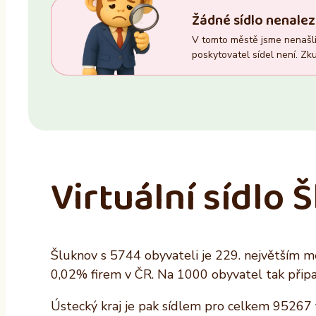
Trvalý pobyt
Zasedací místnost
Žádné sídlo nenalez
–
Ano
V tomto městě jsme nenašli 
Ano
Ne
poskytovatel sídel není. Zku
Ne
Virtuální sídlo 
Šluknov s 5744 obyvateli je 229. největším mě
0,02% firem v ČR. Na 1000 obyvatel tak připa
Ústecký kraj je pak sídlem pro celkem 95267 f