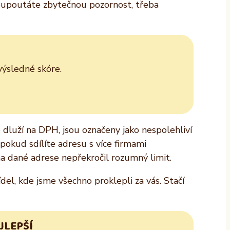
neupoutáte zbytečnou pozornost, třeba
výsledné skóre.
o dluží na DPH, jsou označeny jako nespolehliví
e pokud sdílíte adresu s více firmami
 na dané adrese nepřekročil rozumný limit.
el, kde jsme všechno proklepli za vás. Stačí
JLEPŠÍ