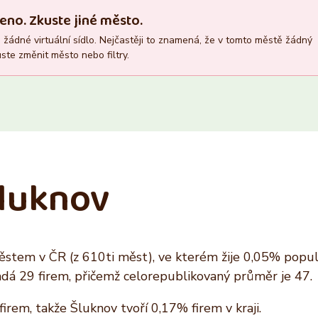
Recepce
Vlastník nemovitosti
eno. Zkuste jiné město.
Ano
Ano
žádné virtuální sídlo. Nejčastěji to znamená, že v tomto městě žádný
Ne
Ne
ste změnit město nebo filtry.
Šluknov
stem v ČR (z 610ti měst), ve kterém žije 0,05% popula
dá 29 firem, přičemž celorepublikovaný průměr je 47.
irem, takže Šluknov tvoří 0,17% firem v kraji.