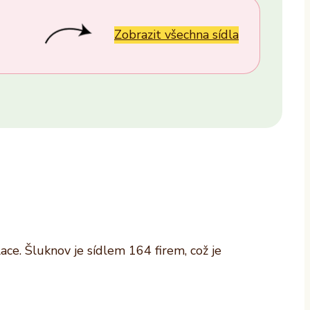
Provozovatel
ALTAXO SE
Zobrazit všechna sídla
COMEFLEX CONSULTING s.r.o.
Firmus a.s.
Další
ce. Šluknov je sídlem 164 firem, což je