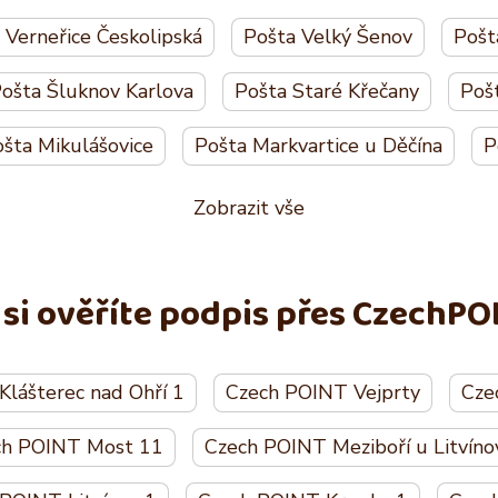
 Verneřice Českolipská
Pošta Velký Šenov
Pošt
ošta Šluknov Karlova
Pošta Staré Křečany
Poš
šta Mikulášovice
Pošta Markvartice u Děčína
P
Zobrazit vše
 si ověříte podpis přes CzechPO
lášterec nad Ohří 1
Czech POINT Vejprty
Cze
ch POINT Most 11
Czech POINT Meziboří u Litvíno