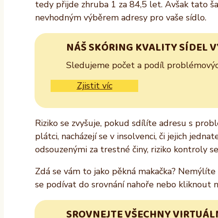
tedy přijde zhruba 1 za 84,5 let. Avšak tato
nevhodným výběrem adresy pro vaše sídlo.
NÁŠ SKÓRING KVALITY SÍDEL 
Sledujeme počet a podíl problémových 
Zjistit víc
Riziko se zvyšuje, pokud sdílíte adresu s prob
plátci, nacházejí se v insolvenci, či jejich jed
odsouzenými za trestné činy, riziko kontroly s
Zdá se vám to jako pěkná makačka? Nemýlíte se
se podívat do srovnání nahoře nebo kliknout na
SROVNEJTE VŠECHNY VIRTUÁLN