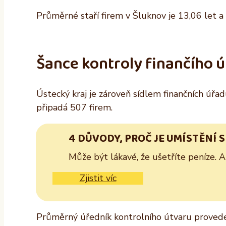
Průměrné staří firem v Šluknov je 13,06 let a v
Šance kontroly finančího 
Ústecký kraj je zároveň sídlem finančních úřad
připadá 507 firem.
4 DŮVODY, PROČ JE UMÍSTĚNÍ 
Může být lákavé, že ušetříte peníze. 
Zjistit víc
Průměrný úředník kontrolního útvaru provede 