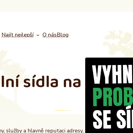
Najít nejlepší
O nás
Blog
lní sídla
na
, služby a hlavně reputaci adresy,