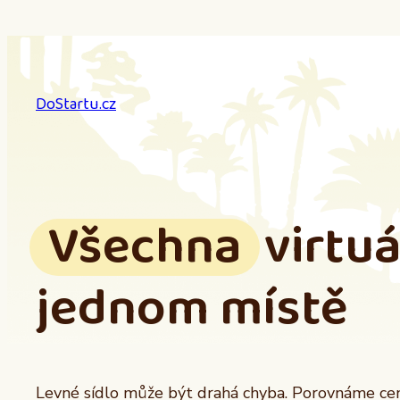
Přeskočit
na
obsah
DoStartu.cz
Všechna
virtuá
jednom místě
Levné sídlo může být drahá chyba. Porovnáme ceny