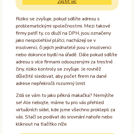
Zjistit víc
Riziko se zvyšuje, pokud sdílíte adresu s
problematickými společnostmi. Mezi takové
firmy patří ty, co dluží na DPH, jsou označeny
jako nespolehliví plátci, nacházejí se v
insolvenci, či jejich jednatelé jsou v insolvenci
nebo dokonce bydlí na úřadě. Dále pokud sdílíte
adresu s více firmami odsouzenými za trestné
činy, riziko kontroly se zvyšuje. Je rovněž
důležité sledovat, aby počet firem na dané
adrese nepřekročil rozumný limit.
Zdá se vám to jako pěkná makačka? Nemýlíte
se! Ale nebojte, máme tu pro vás přehled
virtuálních sídel, kde jsme všechno proklepli za
vás. Stačí se podívat do srovnání nahoře nebo
kliknout na tlačítko níže.