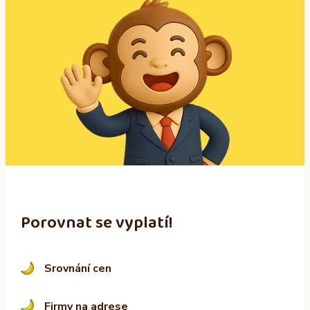
l
t
e
r
n
a
t
i
v
e
:
Porovnat se vyplatí!
Srovnání cen
Firmy na adrese