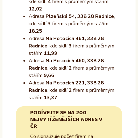
kde sídlí
4
firem s průměrným stářím
12,02
Adresa
Plzeňská 54, 338 28 Radnice
,
kde sídlí
3
firem s průměrným stářím
18,25
Adresa
Na Potocích 461, 338 28
Radnice
, kde sídlí
3
firem s průměrným
stářím
11,99
Adresa
Na Potocích 460, 338 28
Radnice
, kde sídlí
2
firem s průměrným
stářím
9,66
Adresa
Na Potocích 221, 338 28
Radnice
, kde sídlí
2
firem s průměrným
stářím
13,37
PODÍVEJTE SE NA 200
NEJVYTÍŽENĚJŠÍCH ADRES V
ČR
Co signalizuje počet firem na