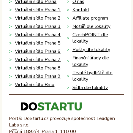
Virtuální sídlo Praha
O nás
Virtuální sídlo Praha 1
Kontakt
Virtuální sídlo Praha 2
Affiliate program
Virtuální sídlo Praha 3
Notáři dle lokality
Virtuální sídlo Praha 4
CzechPOINT dle
lokality
Virtuální sídlo Praha 5
Pošty dle lokality
Virtuální sídlo Praha 6
Finanční úřady dle
Virtuální sídlo Praha 7
lokality
Virtuální sídlo Praha 8
Trvalé bydliště dle
Virtuální sídlo Praha 9
lokality
Virtuální sídlo Brno
Sídla dle lokality
Portál DoStartu.cz provozuje společnost Leadgen
Labs s.r.o.
Příčná 1892/4, Praha 1, 110 00