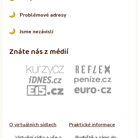
Problémové adresy
Jsme nezávislí
Znáte nás z médií
O virtuálních sídlech
Praktické informace
Virtuální sídlo a vše o
Bydliště a zápis do