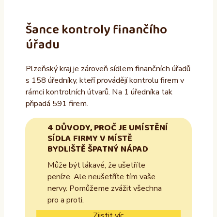
Šance kontroly finančího
úřadu
Plzeňský kraj je zároveň sídlem finančních úřadů
s 158 úředníky, kteří provádějí kontrolu firem v
rámci kontrolních útvarů. Na 1 úředníka tak
připadá 591 firem.
4 DŮVODY, PROČ JE UMÍSTĚNÍ
SÍDLA FIRMY V MÍSTĚ
BYDLIŠTĚ ŠPATNÝ NÁPAD
Může být lákavé, že ušetříte
peníze. Ale neušetříte tím vaše
nervy. Pomůžeme zvážit všechna
pro a proti.
Zjistit víc