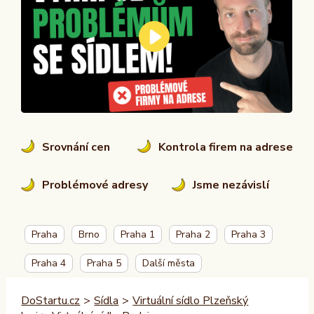
Srovnání cen
Kontrola firem na adrese
Problémové adresy
Jsme nezávislí
Praha
Brno
Praha 1
Praha 2
Praha 3
Praha 4
Praha 5
Další města
DoStartu.cz
>
Sídla
>
Virtuální sídlo Plzeňský