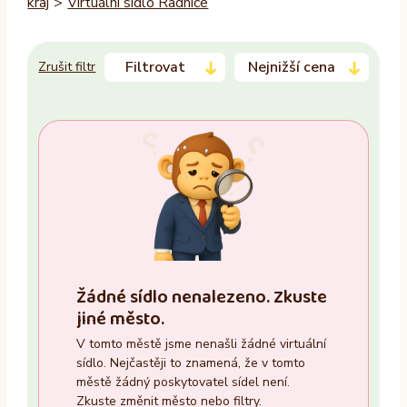
kraj
>
Virtuální sídlo Radnice
Filtrovat
Nejnižší cena
Zrušit filtr
Trvalý pobyt
–
Ano
Ne
Zasedací místnost
Žádné sídlo nenalezeno. Zkuste
Ano
jiné město.
Ne
V tomto městě jsme nenašli žádné virtuální
sídlo. Nejčastěji to znamená, že v tomto
Recepce
městě žádný poskytovatel sídel není.
Zkuste změnit město nebo filtry.
Ano