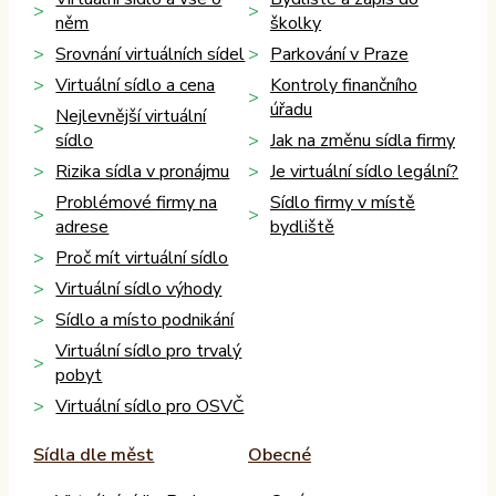
něm
školky
Srovnání virtuálních sídel
Parkování v Praze
Virtuální sídlo a cena
Kontroly finančního
úřadu
Nejlevnější virtuální
sídlo
Jak na změnu sídla firmy
Rizika sídla v pronájmu
Je virtuální sídlo legální?
Problémové firmy na
Sídlo firmy v místě
adrese
bydliště
Proč mít virtuální sídlo
Virtuální sídlo výhody
Sídlo a místo podnikání
Virtuální sídlo pro trvalý
pobyt
Virtuální sídlo pro OSVČ
Sídla dle měst
Obecné