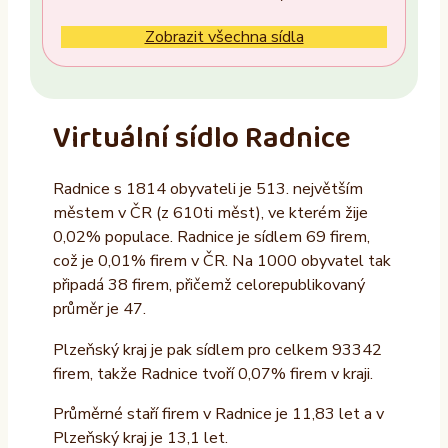
Ne
Zobrazit všechna sídla
Vlastník nemovitosti
Ano
Virtuální sídlo Radnice
Ne
Radnice s 1814 obyvateli je 513. největším
Provozovatel
městem v ČR (z 610ti měst), ve kterém žije
ALTAXO SE
0,02% populace. Radnice je sídlem 69 firem,
což je 0,01% firem v ČR. Na 1000 obyvatel tak
COMEFLEX CONSULTING s.r.o.
připadá 38 firem, přičemž celorepublikovaný
Firmus a.s.
průměr je 47.
Další
Plzeňský kraj je pak sídlem pro celkem 93342
firem, takže Radnice tvoří 0,07% firem v kraji.
Průměrné staří firem v Radnice je 11,83 let a v
Plzeňský kraj je 13,1 let.