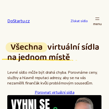
Přeskočit
na
obsah
DoStartu.cz
Získat sídlo
Všechna
virtuální sídla
na jednom místě
Levné sídlo může být drahá chyba. Porovnáme ceny,
služby a hlavně reputaci adresy, aby se na vás
nezaměřil finančák kvůli problémovým sousedům.
Porovnat virtuální sídla