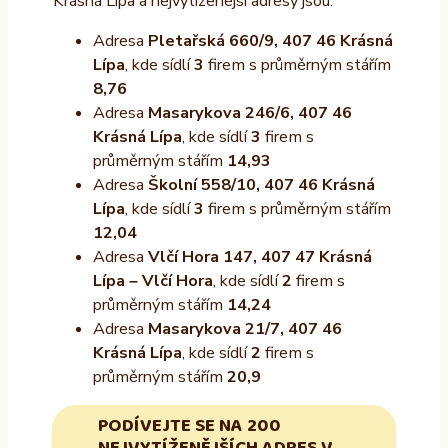
Krásná Lípa a nejvytíženější adresy jsou:
Adresa
Pletařská 660/9, 407 46 Krásná
Lípa
, kde sídlí
3
firem s průměrným stářím
8,76
Adresa
Masarykova 246/6, 407 46
Krásná Lípa
, kde sídlí
3
firem s
průměrným stářím
14,93
Adresa
Školní 558/10, 407 46 Krásná
Lípa
, kde sídlí
3
firem s průměrným stářím
12,04
Adresa
Vlčí Hora 147, 407 47 Krásná
Lípa – Vlčí Hora
, kde sídlí
2
firem s
průměrným stářím
14,24
Adresa
Masarykova 21/7, 407 46
Krásná Lípa
, kde sídlí
2
firem s
průměrným stářím
20,9
PODÍVEJTE SE NA 200