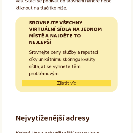
vás. Stačí se podívat do srovnání nahoře nebo
kliknout na tlačítko níže.
SROVNEJTE VŠECHNY
VIRTUÁLNÍ SÍDLA NA JEDNOM
MÍSTĚ A NAJDĚTE TO
NEJLEPŠÍ
Srovnejte ceny, služby a reputaci
díky unikátnímu skóringu kvality
sídla, ať se vyhnete těm
problémovým.
Zjistit víc
Nejvytíženější adresy