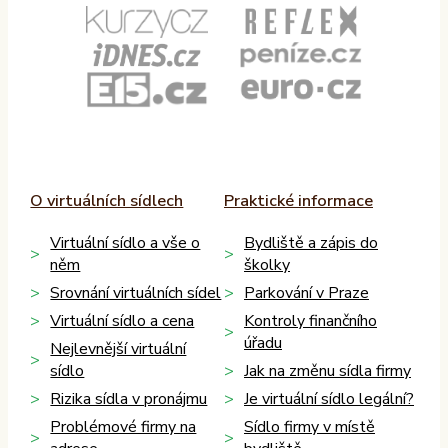
O virtuálních sídlech
Praktické informace
Virtuální sídlo a vše o
Bydliště a zápis do
něm
školky
Srovnání virtuálních sídel
Parkování v Praze
Virtuální sídlo a cena
Kontroly finančního
úřadu
Nejlevnější virtuální
sídlo
Jak na změnu sídla firmy
Rizika sídla v pronájmu
Je virtuální sídlo legální?
Problémové firmy na
Sídlo firmy v místě