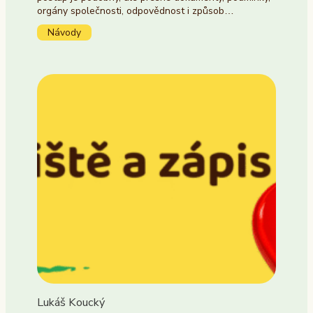
orgány společnosti, odpovědnost i způsob…
Návody
Lukáš Koucký