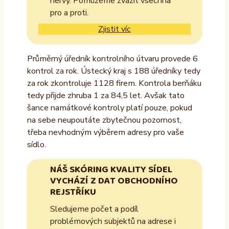
nervy. Pomůžeme zvážit všechna
pro a proti.
Zjistit víc
Průměrný úředník kontrolního útvaru provede 6
kontrol za rok. Ústecký kraj s 188 úředníky tedy
za rok zkontroluje 1128 firem. Kontrola berňáku
tedy přijde zhruba 1 za 84,5 let. Avšak tato
šance namátkové kontroly platí pouze, pokud
na sebe neupoutáte zbytečnou pozornost,
třeba nevhodným výběrem adresy pro vaše
sídlo.
NÁŠ SKÓRING KVALITY SÍDEL
VYCHÁZÍ Z DAT OBCHODNÍHO
REJSTŘÍKU
Sledujeme počet a podíl
problémových subjektů na adrese i