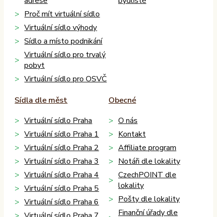
adrese
bydliště
Proč mít virtuální sídlo
Virtuální sídlo výhody
Sídlo a místo podnikání
Virtuální sídlo pro trvalý
pobyt
Virtuální sídlo pro OSVČ
Sídla dle měst
Obecné
Virtuální sídlo Praha
O nás
Virtuální sídlo Praha 1
Kontakt
Virtuální sídlo Praha 2
Affiliate program
Virtuální sídlo Praha 3
Notáři dle lokality
Virtuální sídlo Praha 4
CzechPOINT dle
lokality
Virtuální sídlo Praha 5
Pošty dle lokality
Virtuální sídlo Praha 6
Finanční úřady dle
Virtuální sídlo Praha 7