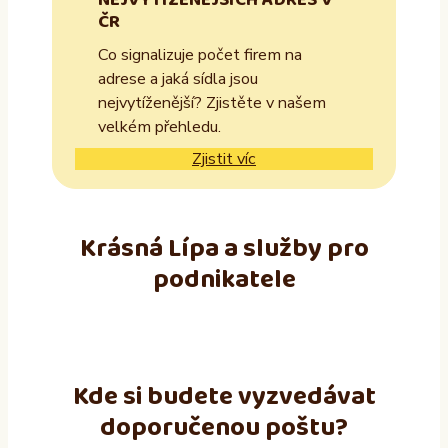
NEJVYTÍŽENĚJŠÍCH ADRES V
ČR
Co signalizuje počet firem na
adrese a jaká sídla jsou
nejvytíženější? Zjistěte v našem
velkém přehledu.
Zjistit víc
Krásná Lípa a služby pro
podnikatele
Kde si budete vyzvedávat
doporučenou poštu?