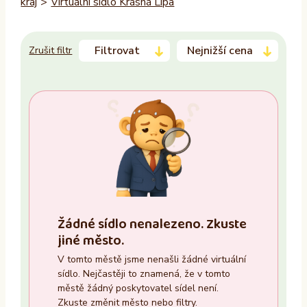
kraj
>
Virtuální sídlo Krásná Lípa
Filtrovat
Nejnižší cena
Zrušit filtr
Trvalý pobyt
–
Ano
Ne
Zasedací místnost
Žádné sídlo nenalezeno. Zkuste
Ano
jiné město.
Ne
V tomto městě jsme nenašli žádné virtuální
sídlo. Nejčastěji to znamená, že v tomto
Recepce
městě žádný poskytovatel sídel není.
Zkuste změnit město nebo filtry.
Ano