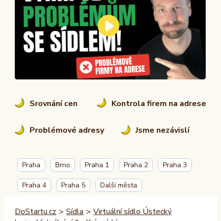
Srovnání cen
Kontrola firem na adrese
Problémové adresy
Jsme nezávislí
Praha
Brno
Praha 1
Praha 2
Praha 3
Praha 4
Praha 5
Další města
DoStartu.cz
>
Sídla
>
Virtuální sídlo Ústecký