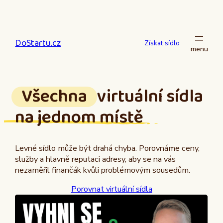
Přeskočit
na
obsah
DoStartu.cz
Získat sídlo
Všechna
virtuální sídla
na jednom místě
Levné sídlo může být drahá chyba. Porovnáme ceny,
služby a hlavně reputaci adresy, aby se na vás
nezaměřil finančák kvůli problémovým sousedům.
Porovnat virtuální sídla