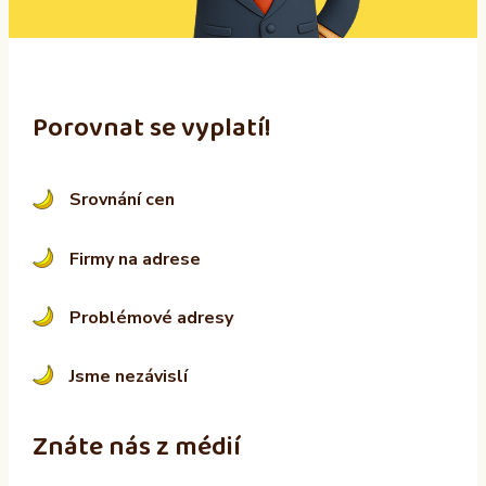
e
:
Porovnat se vyplatí!
Srovnání cen
Firmy na adrese
Problémové adresy
Jsme nezávislí
Znáte nás z médií