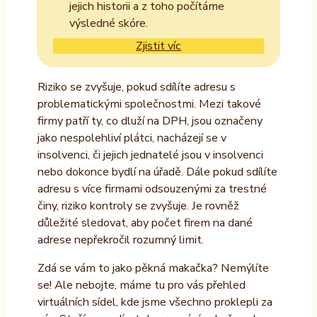
jejich historii a z toho počítáme
výsledné skóre.
Zjistit víc
Riziko se zvyšuje, pokud sdílíte adresu s
problematickými společnostmi. Mezi takové
firmy patří ty, co dluží na DPH, jsou označeny
jako nespolehliví plátci, nacházejí se v
insolvenci, či jejich jednatelé jsou v insolvenci
nebo dokonce bydlí na úřadě. Dále pokud sdílíte
adresu s více firmami odsouzenými za trestné
činy, riziko kontroly se zvyšuje. Je rovněž
důležité sledovat, aby počet firem na dané
adrese nepřekročil rozumný limit.
Zdá se vám to jako pěkná makačka? Nemýlíte
se! Ale nebojte, máme tu pro vás přehled
virtuálních sídel, kde jsme všechno proklepli za