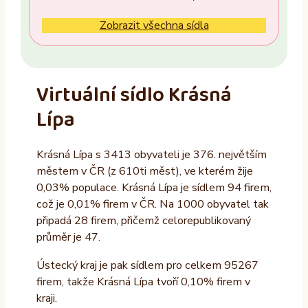
Ne
Zobrazit všechna sídla
Vlastník nemovitosti
Ano
Virtuální sídlo Krásná
Ne
Lípa
Provozovatel
Krásná Lípa s 3413 obyvateli je 376. největším
ALTAXO SE
městem v ČR (z 610ti měst), ve kterém žije
COMEFLEX CONSULTING s.r.o.
0,03% populace. Krásná Lípa je sídlem 94 firem,
což je 0,01% firem v ČR. Na 1000 obyvatel tak
Firmus a.s.
připadá 28 firem, přičemž celorepublikovaný
Další
průměr je 47.
Ústecký kraj je pak sídlem pro celkem 95267
firem, takže Krásná Lípa tvoří 0,10% firem v
kraji.