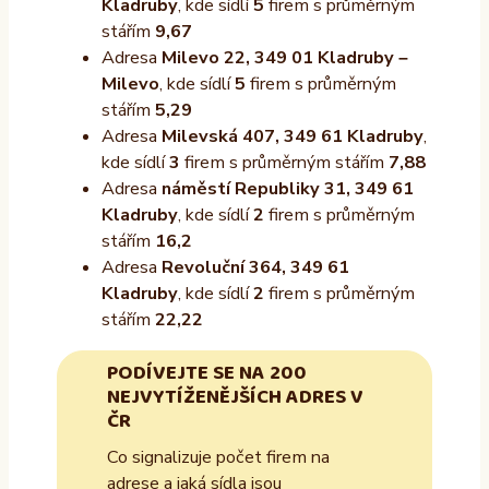
Kladruby
, kde sídlí
5
firem s průměrným
stářím
9,67
Adresa
Milevo 22, 349 01 Kladruby –
Milevo
, kde sídlí
5
firem s průměrným
stářím
5,29
Adresa
Milevská 407, 349 61 Kladruby
,
kde sídlí
3
firem s průměrným stářím
7,88
Adresa
náměstí Republiky 31, 349 61
Kladruby
, kde sídlí
2
firem s průměrným
stářím
16,2
Adresa
Revoluční 364, 349 61
Kladruby
, kde sídlí
2
firem s průměrným
stářím
22,22
PODÍVEJTE SE NA 200
NEJVYTÍŽENĚJŠÍCH ADRES V
ČR
Co signalizuje počet firem na
adrese a jaká sídla jsou