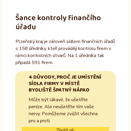
Šance kontroly finančího
úřadu
Plzeňský kraj je zároveň sídlem finančních úřadů
s 158 úředníky, kteří provádějí kontrolu firem v
rámci kontrolních útvarů. Na 1 úředníka tak
připadá 591 firem.
4 DŮVODY, PROČ JE UMÍSTĚNÍ
SÍDLA FIRMY V MÍSTĚ
BYDLIŠTĚ ŠPATNÝ NÁPAD
Může být lákavé, že ušetříte
peníze. Ale neušetříte tím vaše
nervy. Pomůžeme zvážit všechna
pro a proti.
Zjistit víc