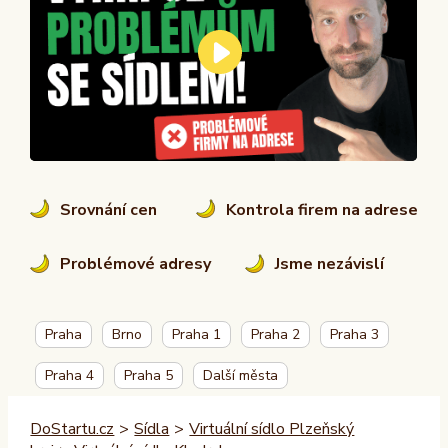
Srovnání cen
Kontrola firem na adrese
Problémové adresy
Jsme nezávislí
Praha
Brno
Praha 1
Praha 2
Praha 3
Praha 4
Praha 5
Další města
DoStartu.cz
>
Sídla
>
Virtuální sídlo Plzeňský