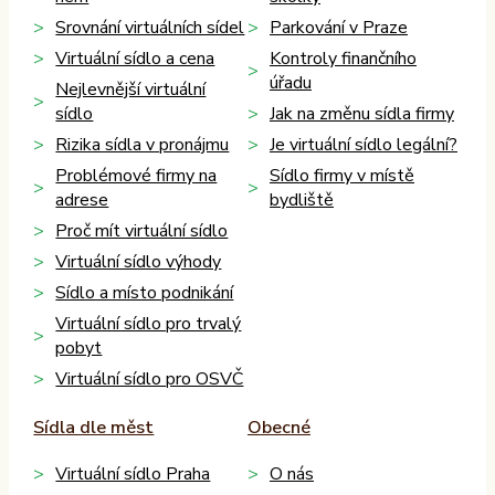
Srovnání virtuálních sídel
Parkování v Praze
Virtuální sídlo a cena
Kontroly finančního
úřadu
Nejlevnější virtuální
sídlo
Jak na změnu sídla firmy
Rizika sídla v pronájmu
Je virtuální sídlo legální?
Problémové firmy na
Sídlo firmy v místě
adrese
bydliště
Proč mít virtuální sídlo
Virtuální sídlo výhody
Sídlo a místo podnikání
Virtuální sídlo pro trvalý
pobyt
Virtuální sídlo pro OSVČ
Sídla dle měst
Obecné
Virtuální sídlo Praha
O nás