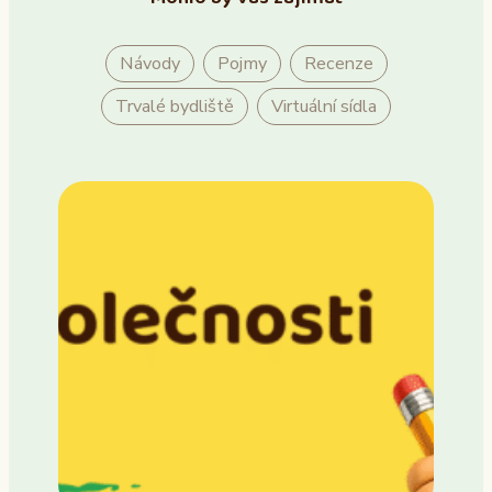
Návody
Pojmy
Recenze
Trvalé bydliště
Virtuální sídla