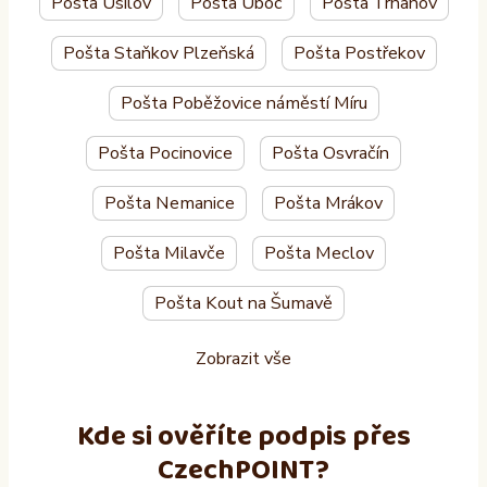
Pošta Úsilov
Pošta Úboč
Pošta Trhanov
Pošta Staňkov Plzeňská
Pošta Postřekov
Pošta Poběžovice náměstí Míru
Pošta Pocinovice
Pošta Osvračín
Pošta Nemanice
Pošta Mrákov
Pošta Milavče
Pošta Meclov
Pošta Kout na Šumavě
Zobrazit vše
Kde si ověříte podpis přes
CzechPOINT?