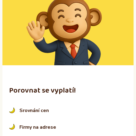
t
e
r
n
a
t
i
v
e
:
Porovnat se vyplatí!
Srovnání cen
Firmy na adrese