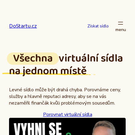
Přeskočit
na
obsah
DoStartu.cz
Získat sídlo
Všechna
virtuální sídla
na jednom místě
Levné sídlo může být drahá chyba. Porovnáme ceny,
služby a hlavně reputaci adresy, aby se na vás
nezaměřil finančák kvůli problémovým sousedům.
Porovnat virtuální sídla