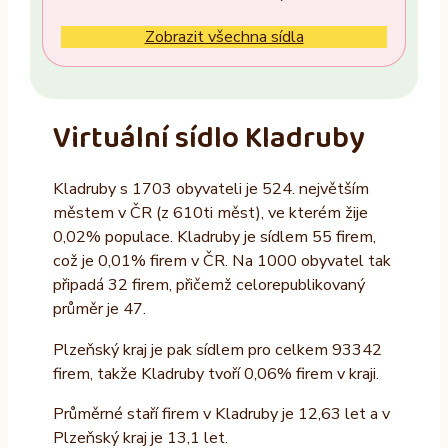
Ne
Zobrazit všechna sídla
Vlastník nemovitosti
Ano
Virtuální sídlo Kladruby
Ne
Kladruby s 1703 obyvateli je 524. největším
Provozovatel
městem v ČR (z 610ti měst), ve kterém žije
ALTAXO SE
0,02% populace. Kladruby je sídlem 55 firem,
což je 0,01% firem v ČR. Na 1000 obyvatel tak
COMEFLEX CONSULTING s.r.o.
připadá 32 firem, přičemž celorepublikovaný
Firmus a.s.
průměr je 47.
Další
Plzeňský kraj je pak sídlem pro celkem 93342
firem, takže Kladruby tvoří 0,06% firem v kraji.
Průměrné staří firem v Kladruby je 12,63 let a v
Plzeňský kraj je 13,1 let.