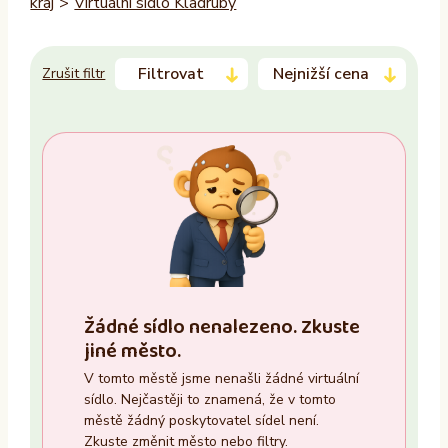
kraj
>
Virtuální sídlo Kladruby
Filtrovat
Nejnižší cena
Zrušit filtr
Trvalý pobyt
–
Ano
Ne
Zasedací místnost
Žádné sídlo nenalezeno. Zkuste
Ano
jiné město.
Ne
V tomto městě jsme nenašli žádné virtuální
sídlo. Nejčastěji to znamená, že v tomto
Recepce
městě žádný poskytovatel sídel není.
Zkuste změnit město nebo filtry.
Ano