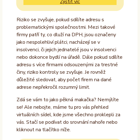
Zjistit víc
Riziko se zvyšuje, pokud sdílíte adresu s
problematickými společnostmi. Mezi takové
firmy patří ty, co dluží na DPH, jsou označeny
jako nespolehliví plátci, nacházejí se v
insolvenci, či jejich jednatelé jsou v insolvenci
nebo dokonce bydlí na úřadě. Dále pokud sdílíte
adresu s více firmami odsouzenými za trestné
činy, riziko kontroly se zvyšuje. Je rovněž
důležité sledovat, aby počet firem na dané
adrese nepřekročil rozumný limit.
Zdá se vám to jako pěkná makačka? Nemýlíte
se! Ale nebojte, máme tu pro vás přehled
virtuálních sídel, kde jsme všechno proklepli za
vás. Stačí se podívat do srovnání nahoře nebo
kliknout na tlačítko níže.