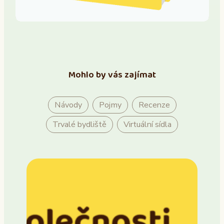
Mohlo by vás zajímat
Návody
Pojmy
Recenze
Trvalé bydliště
Virtuální sídla