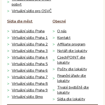
pobyt
Virtuální sídlo pro OSVČ
Sídla dle měst
Obecné
Virtuální sídlo Praha
O nás
Virtuální sídlo Praha 1
Kontakt
Virtuální sídlo Praha 2
Affiliate program
Virtuální sídlo Praha 3
Notáři dle lokality
Virtuální sídlo Praha 4
CzechPOINT dle
lokality
Virtuální sídlo Praha 5
Pošty dle lokality
Virtuální sídlo Praha 6
Finanční úřady dle
Virtuální sídlo Praha 7
lokality
Virtuální sídlo Praha 8
Trvalé bydliště dle
Virtuální sídlo Praha 9
lokality
Virtuální sídlo Brno
Sídla dle lokality