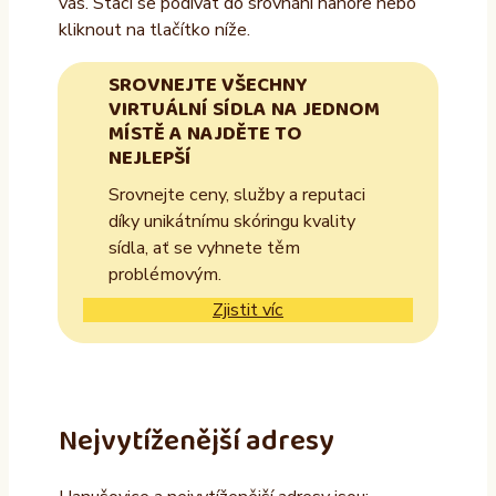
vás. Stačí se podívat do srovnání nahoře nebo
kliknout na tlačítko níže.
SROVNEJTE VŠECHNY
VIRTUÁLNÍ SÍDLA NA JEDNOM
MÍSTĚ A NAJDĚTE TO
NEJLEPŠÍ
Srovnejte ceny, služby a reputaci
díky unikátnímu skóringu kvality
sídla, ať se vyhnete těm
problémovým.
Zjistit víc
Nejvytíženější adresy