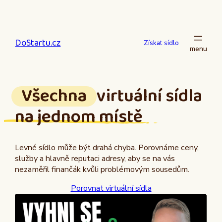
Přeskočit
na
obsah
DoStartu.cz
Získat sídlo
Všechna
virtuální sídla
na jednom místě
Levné sídlo může být drahá chyba. Porovnáme ceny,
služby a hlavně reputaci adresy, aby se na vás
nezaměřil finančák kvůli problémovým sousedům.
Porovnat virtuální sídla