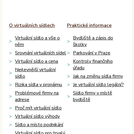
O virtuálních sídlech
Praktické informace
Virtuální sídlo a vše o
Bydliště a zápis do
něm
školky
Srovnání virtuálních sídel
Parkování v Praze
Virtuální sídlo a cena
Kontroly finančního
úřadu
Nejlevnější virtuální
sídlo
Jak na změnu sídla firmy
Rizika sídla v pronájmu
Je virtuální sídlo legální?
Problémové firmy na
Sídlo firmy v místě
adrese
bydliště
Proč mít virtuální sídlo
Virtuální sídlo výhody
Sídlo a místo podnikání
Virtuální sídlo pro trvalý