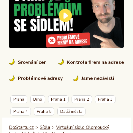
Srovnání cen
Kontrola firem na adrese
Problémové adresy
Jsme nezávislí
Praha
Brno
Praha 1
Praha 2
Praha 3
Praha 4
Praha 5
Další města
DoStartu.cz
>
Sídla
>
Virtuální sídlo Olomoucký