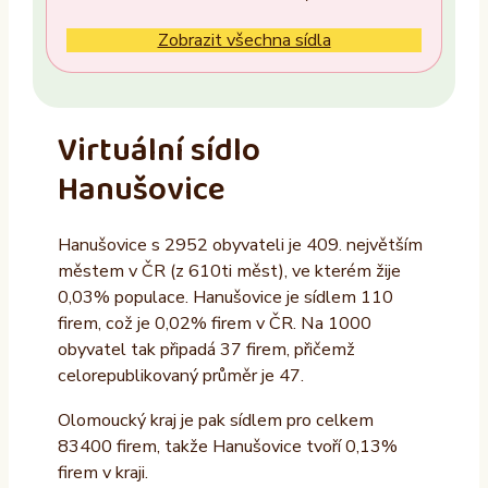
Ne
Zobrazit všechna sídla
Vlastník nemovitosti
Ano
Virtuální sídlo
Ne
Hanušovice
Provozovatel
Hanušovice s 2952 obyvateli je 409. největším
ALTAXO SE
městem v ČR (z 610ti měst), ve kterém žije
COMEFLEX CONSULTING s.r.o.
0,03% populace. Hanušovice je sídlem 110
firem, což je 0,02% firem v ČR. Na 1000
Firmus a.s.
obyvatel tak připadá 37 firem, přičemž
Další
celorepublikovaný průměr je 47.
Olomoucký kraj je pak sídlem pro celkem
83400 firem, takže Hanušovice tvoří 0,13%
firem v kraji.