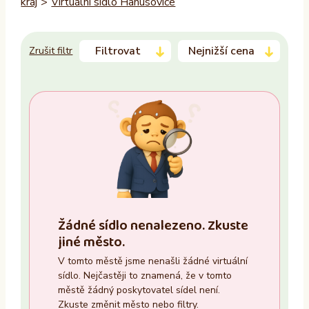
kraj
>
Virtuální sídlo Hanušovice
Filtrovat
Nejnižší cena
Zrušit filtr
Trvalý pobyt
–
Ano
Ne
Zasedací místnost
Žádné sídlo nenalezeno. Zkuste
Ano
jiné město.
Ne
V tomto městě jsme nenašli žádné virtuální
sídlo. Nejčastěji to znamená, že v tomto
Recepce
městě žádný poskytovatel sídel není.
Zkuste změnit město nebo filtry.
Ano