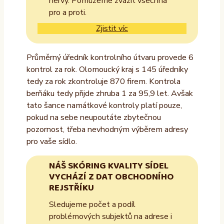
nervy. Pomůžeme zvážit všechna
pro a proti.
Zjistit víc
Průměrný úředník kontrolního útvaru provede 6
kontrol za rok. Olomoucký kraj s 145 úředníky
tedy za rok zkontroluje 870 firem. Kontrola
berňáku tedy přijde zhruba 1 za 95,9 let. Avšak
tato šance namátkové kontroly platí pouze,
pokud na sebe neupoutáte zbytečnou
pozornost, třeba nevhodným výběrem adresy
pro vaše sídlo.
NÁŠ SKÓRING KVALITY SÍDEL
VYCHÁZÍ Z DAT OBCHODNÍHO
REJSTŘÍKU
Sledujeme počet a podíl
problémových subjektů na adrese i