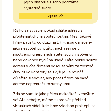
jejich historii a z toho počítáme
výsledné skóre.
Zjistit víc
Riziko se zvyšuje, pokud sdílíte adresu s
problematickými společnostmi. Mezi takové
firmy patří ty, co dluží na DPH, jsou označeny
jako nespolehliví plátci, nacházejí se v
insolvenci, či jejich jednatelé jsou v insolvenci
nebo dokonce bydlí na úřadě. Dále pokud sdílíte
adresu s více firmami odsouzenými za trestné
činy, riziko kontroly se zvyšuje. Je rovněž
důležité sledovat, aby počet firem na dané
adrese nepřekročil rozumný limit.
Zdá se vám to jako pěkná makačka? Nemýlíte
se! Ale nebojte, máme tu pro vás přehled
virtuálních sídel, kde jsme všechno proklepli za