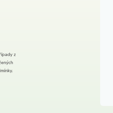
řípady z
ížených
mínky.