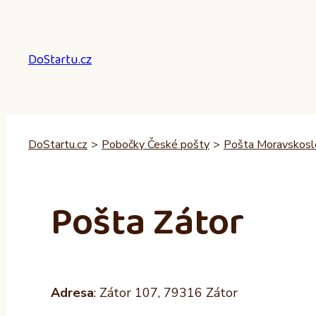
Přeskočit
na
obsah
DoStartu.cz
DoStartu.cz
>
Pobočky České pošty
>
Pošta Moravskosle
Pošta Zátor
Adresa
: Zátor 107, 79316 Zátor