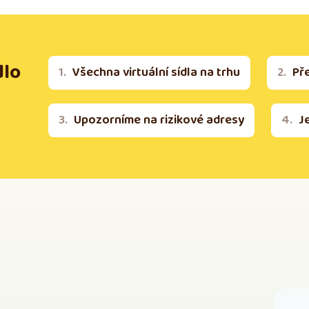
dlo
Všechna virtuální sídla na trhu
Př
Upozorníme na rizikové adresy
J