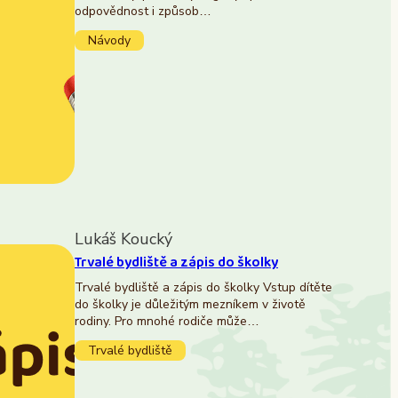
odpovědnost i způsob…
Návody
Lukáš Koucký
Trvalé bydliště a zápis do školky
Trvalé bydliště a zápis do školky Vstup dítěte
do školky je důležitým mezníkem v životě
rodiny. Pro mnohé rodiče může…
Trvalé bydliště