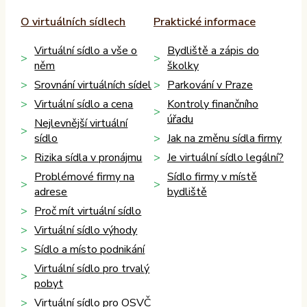
O virtuálních sídlech
Praktické informace
Virtuální sídlo a vše o
Bydliště a zápis do
něm
školky
Srovnání virtuálních sídel
Parkování v Praze
Virtuální sídlo a cena
Kontroly finančního
úřadu
Nejlevnější virtuální
sídlo
Jak na změnu sídla firmy
Rizika sídla v pronájmu
Je virtuální sídlo legální?
Problémové firmy na
Sídlo firmy v místě
adrese
bydliště
Proč mít virtuální sídlo
Virtuální sídlo výhody
Sídlo a místo podnikání
Virtuální sídlo pro trvalý
pobyt
Virtuální sídlo pro OSVČ