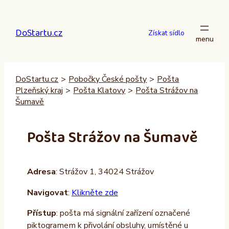
Přeskočit
na
DoStartu.cz
obsah
Získat sídlo
DoStartu.cz
>
Pobočky České pošty
>
Pošta
Plzeňský kraj
>
Pošta Klatovy
>
Pošta Strážov na
Šumavě
Pošta Strážov na Šumavě
Adresa
: Strážov 1, 34024 Strážov
Navigovat
:
Klikněte zde
Přístup
: pošta má signální zařízení označené
piktogramem k přivolání obsluhy, umístěné u