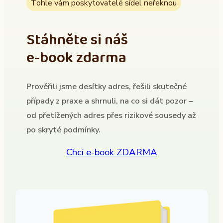
Tohle vám poskytovatelé sídel neřeknou
Stáhněte si náš
e-book zdarma
Prověřili jsme desítky adres, řešili skutečné
případy z praxe a shrnuli, na co si dát pozor –
od přetížených adres přes rizikové sousedy až
po skryté podmínky.
Chci e-book ZDARMA