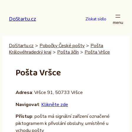
Přeskočit
na
DoStartu.cz
obsah
Získat sídlo
DoStartu.cz
>
Pobočky České pošty
>
Pošta
Královéhradecký kraj
>
Pošta Jičín
>
Pošta Vršce
Pošta Vršce
Adresa
: Vršce 91, 50733 Vršce
Navigovat
:
Klikněte zde
Přístup
: pošta má signální zařízení označené
piktogramem k přivolání obsluhy, umístěné u
vchodu pošty