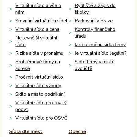
Virtuální sídlo a vše o
Bydliště a zápis do
něm
školky
Srovnání virtuálních sídel
Parkování v Praze
Virtuální sídlo a cena
Kontroly finančního
úřadu
Nejlevnější virtuální
sídlo
Jak na změnu sídla firmy
Rizika sídla v pronájmu
Je virtuální sídlo legální?
Problémové firmy na
Sídlo firmy v místě
adrese
bydliště
Proč mít virtuální sídlo
Virtuální sídlo výhody
Sídlo a místo podnikání
Virtuální sídlo pro trvalý
pobyt
Virtuální sídlo pro OSVČ
Sídla dle měst
Obecné