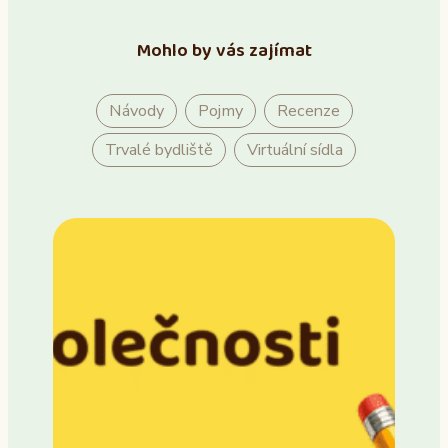
Mohlo by vás zajímat
Návody
Pojmy
Recenze
Trvalé bydliště
Virtuální sídla