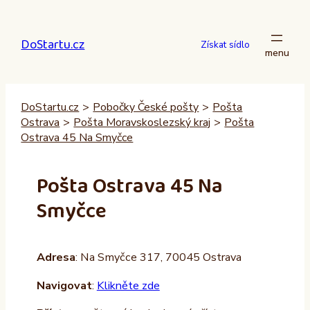
Přeskočit
na
DoStartu.cz
obsah
Získat sídlo
DoStartu.cz
>
Pobočky České pošty
>
Pošta
Ostrava
>
Pošta Moravskoslezský kraj
>
Pošta
Ostrava 45 Na Smyčce
Pošta Ostrava 45 Na
Smyčce
Adresa
: Na Smyčce 317, 70045 Ostrava
Navigovat
:
Klikněte zde