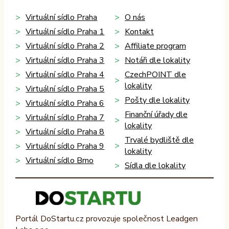
Virtuální sídlo Praha
O nás
Virtuální sídlo Praha 1
Kontakt
Virtuální sídlo Praha 2
Affiliate program
Virtuální sídlo Praha 3
Notáři dle lokality
Virtuální sídlo Praha 4
CzechPOINT dle
lokality
Virtuální sídlo Praha 5
Pošty dle lokality
Virtuální sídlo Praha 6
Finanční úřady dle
Virtuální sídlo Praha 7
lokality
Virtuální sídlo Praha 8
Trvalé bydliště dle
Virtuální sídlo Praha 9
lokality
Virtuální sídlo Brno
Sídla dle lokality
Portál DoStartu.cz provozuje společnost Leadgen