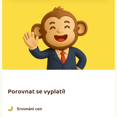
A
l
t
e
r
n
a
t
i
v
e
:
Porovnat se vyplatí!
Srovnání cen