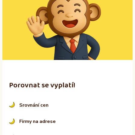
e
r
n
a
t
i
v
e
:
Porovnat se vyplatí!
Srovnání cen
Firmy na adrese