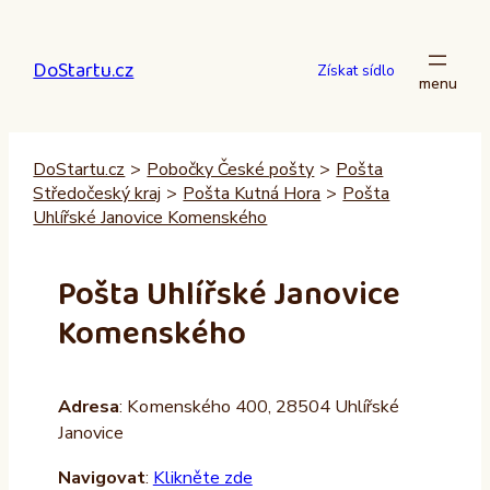
Přeskočit
na
DoStartu.cz
obsah
Získat sídlo
DoStartu.cz
>
Pobočky České pošty
>
Pošta
Středočeský kraj
>
Pošta Kutná Hora
>
Pošta
Uhlířské Janovice Komenského
Pošta Uhlířské Janovice
Komenského
Adresa
: Komenského 400, 28504 Uhlířské
Janovice
Navigovat
:
Klikněte zde