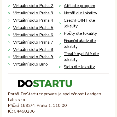
Virtuální sídlo Praha 2
Affiliate program
Virtuální sídlo Praha 3
Notáři dle lokality
Virtuální sídlo Praha 4
CzechPOINT dle
lokality
Virtuální sídlo Praha 5
Pošty dle lokality
Virtuální sídlo Praha 6
Finanční úřady dle
Virtuální sídlo Praha 7
lokality
Virtuální sídlo Praha 8
Trvalé bydliště dle
Virtuální sídlo Praha 9
lokality
Virtuální sídlo Brno
Sídla dle lokality
Portál DoStartu.cz provozuje společnost Leadgen
Labs s.r.o.
Příčná 1892/4, Praha 1, 110 00
IČ: 04458206