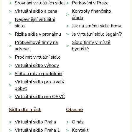
Srovnání virtuálních sídel
Parkování v Praze
Virtuální sídlo a cena
Kontroly finančního
úřadu
Nejlevnější virtuální
sídlo
Jak na změnu sídla firmy
Rizika sídla v pronájmu
Je virtuální sídlo legální?
Problémové firmy na
Sídlo firmy v místě
adrese
bydliště
Proč mít virtuální sídlo
Virtuální sídlo výhody
Sídlo a místo podnikání
Virtuální sídlo pro trvalý
pobyt
Virtuální sídlo pro OSVČ
Sídla dle měst
Obecné
Virtuální sídlo Praha
O nás
Virtuální sídlo Praha 1
Kontakt