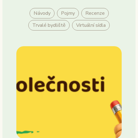
Návody
Pojmy
Recenze
Trvalé bydliště
Virtuální sídla