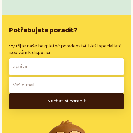
Potřebujete poradit?
Využijte naše bezplatné poradenství. Naši specialisté
jsou vám k dispozici.
A
l
t