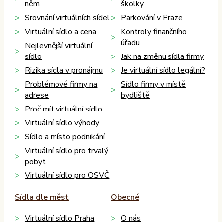
něm
školky
Srovnání virtuálních sídel
Parkování v Praze
Virtuální sídlo a cena
Kontroly finančního
úřadu
Nejlevnější virtuální
sídlo
Jak na změnu sídla firmy
Rizika sídla v pronájmu
Je virtuální sídlo legální?
Problémové firmy na
Sídlo firmy v místě
adrese
bydliště
Proč mít virtuální sídlo
Virtuální sídlo výhody
Sídlo a místo podnikání
Virtuální sídlo pro trvalý
pobyt
Virtuální sídlo pro OSVČ
Sídla dle měst
Obecné
Virtuální sídlo Praha
O nás