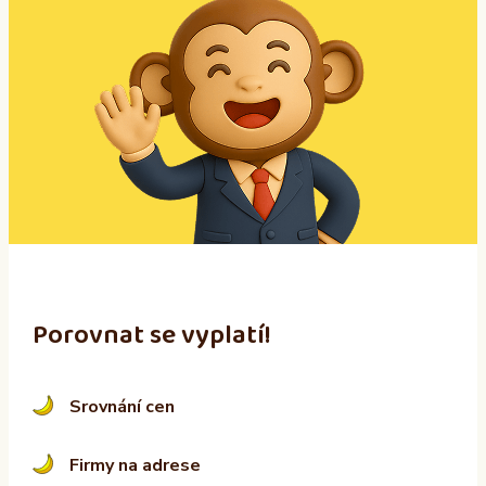
l
t
e
r
n
a
t
i
v
e
:
Porovnat se vyplatí!
Srovnání cen
Firmy na adrese