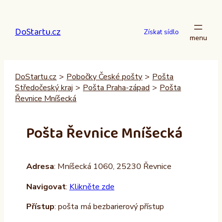
Přeskočit
na
DoStartu.cz
obsah
Získat sídlo
DoStartu.cz
>
Pobočky České pošty
>
Pošta
Středočeský kraj
>
Pošta Praha-západ
>
Pošta
Řevnice Mníšecká
Pošta Řevnice Mníšecká
Adresa
: Mníšecká 1060, 25230 Řevnice
Navigovat
:
Klikněte zde
Přístup
: pošta má bezbarierový přístup