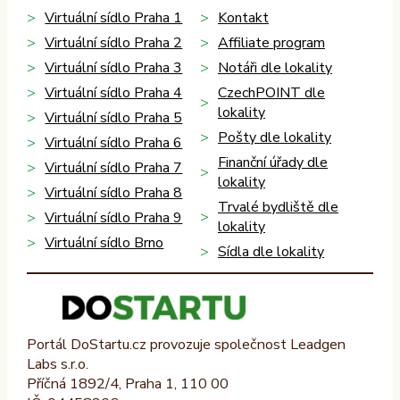
Virtuální sídlo Praha 1
Kontakt
Virtuální sídlo Praha 2
Affiliate program
Virtuální sídlo Praha 3
Notáři dle lokality
Virtuální sídlo Praha 4
CzechPOINT dle
lokality
Virtuální sídlo Praha 5
Pošty dle lokality
Virtuální sídlo Praha 6
Finanční úřady dle
Virtuální sídlo Praha 7
lokality
Virtuální sídlo Praha 8
Trvalé bydliště dle
Virtuální sídlo Praha 9
lokality
Virtuální sídlo Brno
Sídla dle lokality
Portál DoStartu.cz provozuje společnost Leadgen
Labs s.r.o.
Příčná 1892/4, Praha 1, 110 00