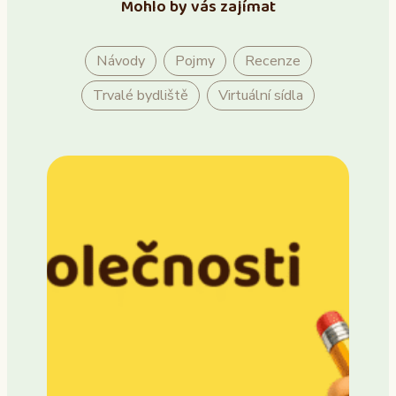
Mohlo by vás zajímat
Návody
Pojmy
Recenze
Trvalé bydliště
Virtuální sídla