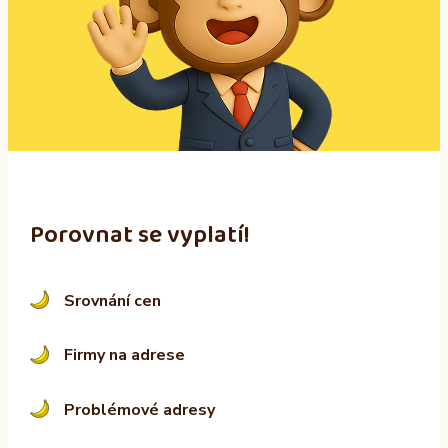
n
a
t
i
v
e
:
Porovnat se vyplatí!
Srovnání cen
Firmy na adrese
Problémové adresy