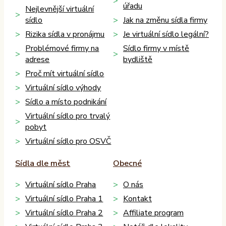
úřadu
Nejlevnější virtuální
sídlo
Jak na změnu sídla firmy
Rizika sídla v pronájmu
Je virtuální sídlo legální?
Problémové firmy na
Sídlo firmy v místě
adrese
bydliště
Proč mít virtuální sídlo
Virtuální sídlo výhody
Sídlo a místo podnikání
Virtuální sídlo pro trvalý
pobyt
Virtuální sídlo pro OSVČ
Sídla dle měst
Obecné
Virtuální sídlo Praha
O nás
Virtuální sídlo Praha 1
Kontakt
Virtuální sídlo Praha 2
Affiliate program