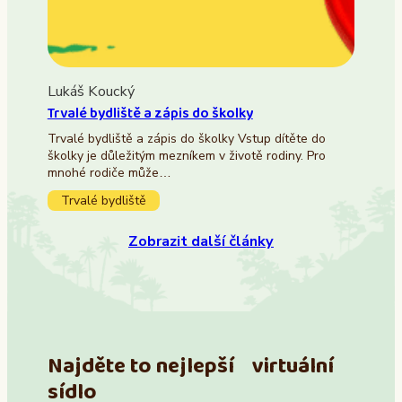
Lukáš Koucký
Trvalé bydliště a zápis do školky
Trvalé bydliště a zápis do školky Vstup dítěte do
školky je důležitým mezníkem v životě rodiny. Pro
mnohé rodiče může…
Trvalé bydliště
Zobrazit další články
Najděte to nejlepší virtuální
sídlo