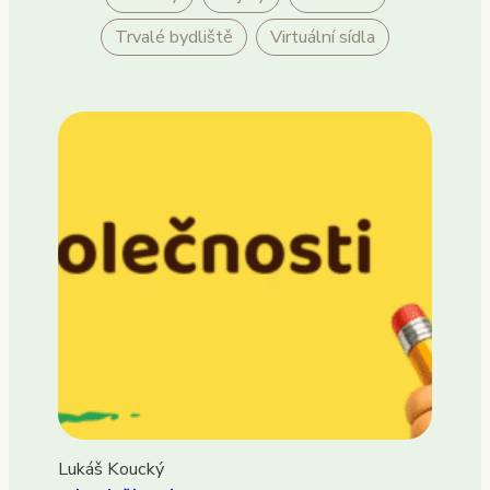
Trvalé bydliště
Virtuální sídla
Lukáš Koucký