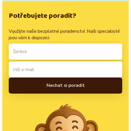
Potřebujete poradit?
Využijte naše bezplatné poradenství. Naši specialisté
jsou vám k dispozici.
A
l
t
e
r