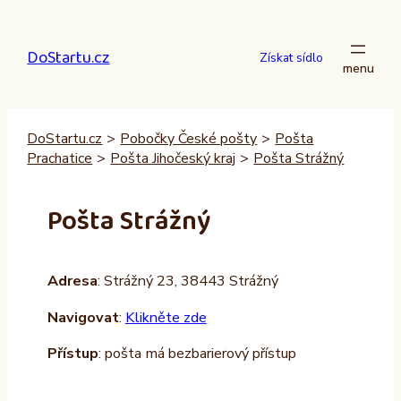
Přeskočit
na
DoStartu.cz
obsah
Získat sídlo
DoStartu.cz
>
Pobočky České pošty
>
Pošta
Prachatice
>
Pošta Jihočeský kraj
>
Pošta Strážný
Pošta Strážný
Adresa
: Strážný 23, 38443 Strážný
Navigovat
:
Klikněte zde
Přístup
: pošta má bezbarierový přístup