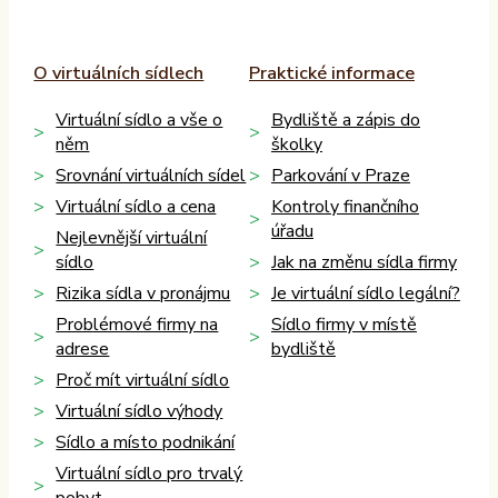
O virtuálních sídlech
Praktické informace
Virtuální sídlo a vše o
Bydliště a zápis do
něm
školky
Srovnání virtuálních sídel
Parkování v Praze
Virtuální sídlo a cena
Kontroly finančního
úřadu
Nejlevnější virtuální
sídlo
Jak na změnu sídla firmy
Rizika sídla v pronájmu
Je virtuální sídlo legální?
Problémové firmy na
Sídlo firmy v místě
adrese
bydliště
Proč mít virtuální sídlo
Virtuální sídlo výhody
Sídlo a místo podnikání
Virtuální sídlo pro trvalý