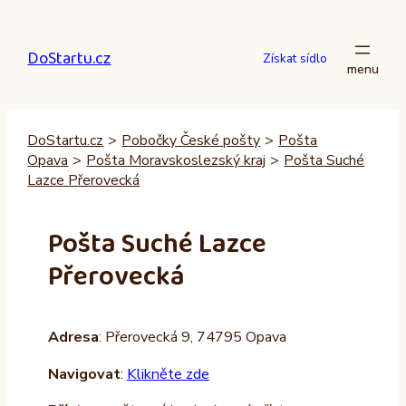
Přeskočit
na
DoStartu.cz
obsah
Získat sídlo
DoStartu.cz
>
Pobočky České pošty
>
Pošta
Opava
>
Pošta Moravskoslezský kraj
>
Pošta Suché
Lazce Přerovecká
Pošta Suché Lazce
Přerovecká
Adresa
: Přerovecká 9, 74795 Opava
Navigovat
:
Klikněte zde