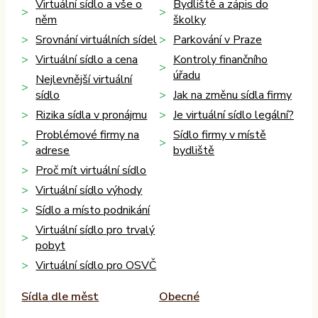
Virtuální sídlo a vše o
Bydliště a zápis do
něm
školky
Srovnání virtuálních sídel
Parkování v Praze
Virtuální sídlo a cena
Kontroly finančního
úřadu
Nejlevnější virtuální
sídlo
Jak na změnu sídla firmy
Rizika sídla v pronájmu
Je virtuální sídlo legální?
Problémové firmy na
Sídlo firmy v místě
adrese
bydliště
Proč mít virtuální sídlo
Virtuální sídlo výhody
Sídlo a místo podnikání
Virtuální sídlo pro trvalý
pobyt
Virtuální sídlo pro OSVČ
Sídla dle měst
Obecné