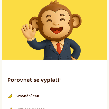
A
l
t
e
r
n
a
t
i
v
e
:
Porovnat se vyplatí!
Srovnání cen