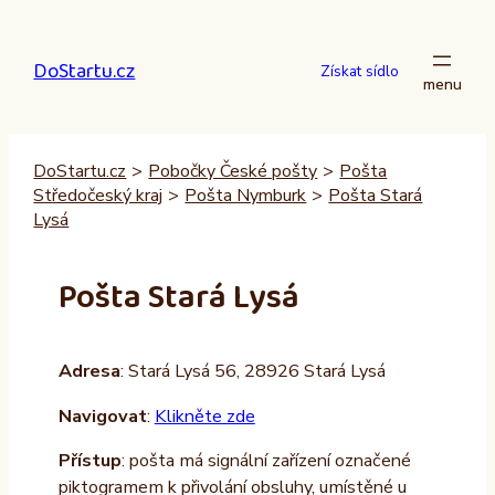
Přeskočit
na
DoStartu.cz
obsah
Získat sídlo
DoStartu.cz
>
Pobočky České pošty
>
Pošta
Středočeský kraj
>
Pošta Nymburk
>
Pošta Stará
Lysá
Pošta Stará Lysá
Adresa
: Stará Lysá 56, 28926 Stará Lysá
Navigovat
:
Klikněte zde
Přístup
: pošta má signální zařízení označené
piktogramem k přivolání obsluhy, umístěné u