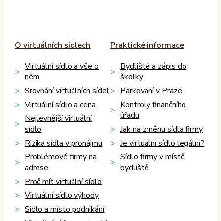
O virtuálních sídlech
Praktické informace
Virtuální sídlo a vše o
Bydliště a zápis do
něm
školky
Srovnání virtuálních sídel
Parkování v Praze
Virtuální sídlo a cena
Kontroly finančního
úřadu
Nejlevnější virtuální
sídlo
Jak na změnu sídla firmy
Rizika sídla v pronájmu
Je virtuální sídlo legální?
Problémové firmy na
Sídlo firmy v místě
adrese
bydliště
Proč mít virtuální sídlo
Virtuální sídlo výhody
Sídlo a místo podnikání