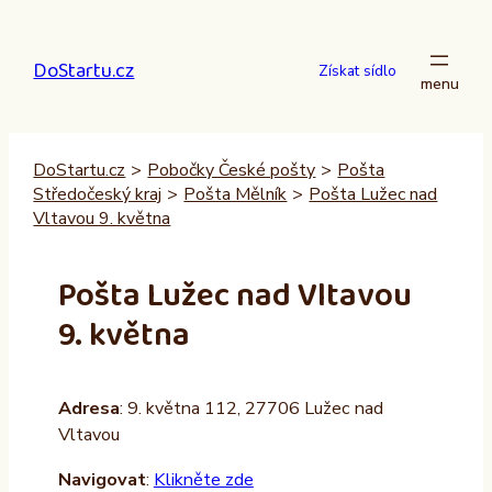
Přeskočit
na
DoStartu.cz
obsah
Získat sídlo
DoStartu.cz
>
Pobočky České pošty
>
Pošta
Středočeský kraj
>
Pošta Mělník
>
Pošta Lužec nad
Vltavou 9. května
Pošta Lužec nad Vltavou
9. května
Adresa
: 9. května 112, 27706 Lužec nad
Vltavou
Navigovat
:
Klikněte zde