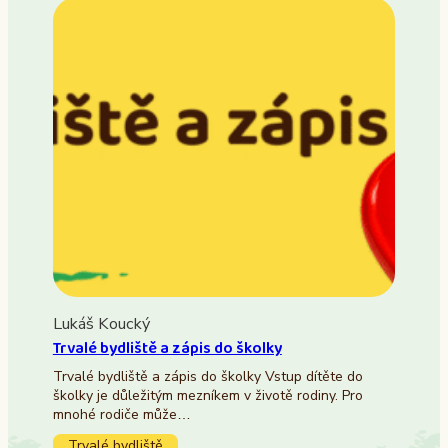
Lukáš Koucký
Trvalé bydliště a zápis do školky
Trvalé bydliště a zápis do školky Vstup dítěte do
školky je důležitým mezníkem v životě rodiny. Pro
mnohé rodiče může…
Trvalé bydliště