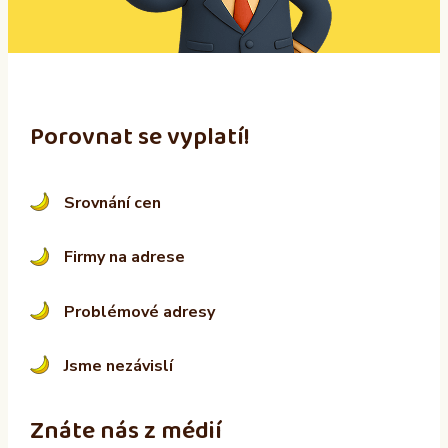
v
e
:
Porovnat se vyplatí!
Srovnání cen
Firmy na adrese
Problémové adresy
Jsme nezávislí
Znáte nás z médií