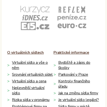
O virtuálních sídlech
Praktické informace
Virtuální sídlo a vše o
Bydliště a zápis do
něm
školky
Srovnání virtuálních sídel
Parkování v Praze
Virtuální sídlo a cena
Kontroly finančního
úřadu
Nejlevnější virtuální
sídlo
Jak na změnu sídla firmy
Rizika sídla v pronájmu
Je virtuální sídlo legální?
Problémové firmy na
Sídlo firmy v místě