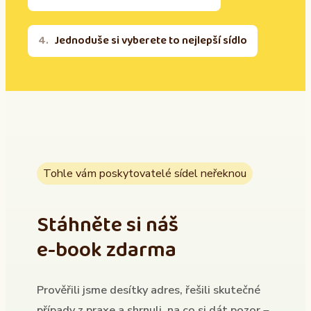
Jednoduše si vyberete to nejlepší sídlo
Tohle vám poskytovatelé sídel neřeknou
Stáhněte si náš
e-book zdarma
Prověřili jsme desítky adres, řešili skutečné
případy z praxe a shrnuli, na co si dát pozor –