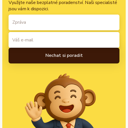
Využijte naše bezplatné poradenství. Naši specialisté
jsou vám k dispozici.
A
l
t
e
r
n
a
t
i