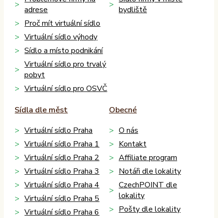
adrese
bydliště
Proč mít virtuální sídlo
Virtuální sídlo výhody
Sídlo a místo podnikání
Virtuální sídlo pro trvalý
pobyt
Virtuální sídlo pro OSVČ
Sídla dle měst
Obecné
Virtuální sídlo Praha
O nás
Virtuální sídlo Praha 1
Kontakt
Virtuální sídlo Praha 2
Affiliate program
Virtuální sídlo Praha 3
Notáři dle lokality
Virtuální sídlo Praha 4
CzechPOINT dle
lokality
Virtuální sídlo Praha 5
Pošty dle lokality
Virtuální sídlo Praha 6