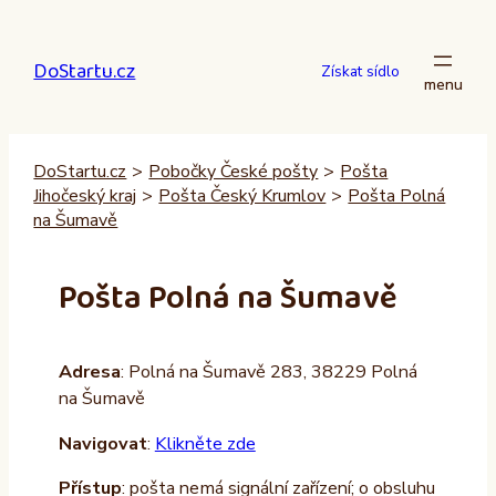
Přeskočit
na
DoStartu.cz
obsah
Získat sídlo
DoStartu.cz
>
Pobočky České pošty
>
Pošta
Jihočeský kraj
>
Pošta Český Krumlov
>
Pošta Polná
na Šumavě
Pošta Polná na Šumavě
Adresa
: Polná na Šumavě 283, 38229 Polná
na Šumavě
Navigovat
:
Klikněte zde
Přístup
: pošta nemá signální zařízení; o obsluhu