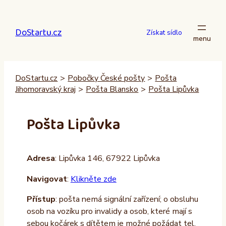
Přeskočit
na
DoStartu.cz
obsah
Získat sídlo
DoStartu.cz
>
Pobočky České pošty
>
Pošta
Jihomoravský kraj
>
Pošta Blansko
>
Pošta Lipůvka
Pošta Lipůvka
Adresa
: Lipůvka 146, 67922 Lipůvka
Navigovat
:
Klikněte zde
Přístup
: pošta nemá signální zařízení; o obsluhu
osob na vozíku pro invalidy a osob, které mají s
sebou kočárek s dítětem je možné požádat tel.