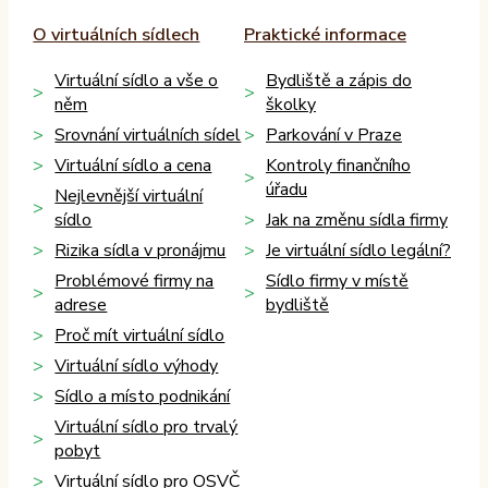
O virtuálních sídlech
Praktické informace
Virtuální sídlo a vše o
Bydliště a zápis do
něm
školky
Srovnání virtuálních sídel
Parkování v Praze
Virtuální sídlo a cena
Kontroly finančního
úřadu
Nejlevnější virtuální
sídlo
Jak na změnu sídla firmy
Rizika sídla v pronájmu
Je virtuální sídlo legální?
Problémové firmy na
Sídlo firmy v místě
adrese
bydliště
Proč mít virtuální sídlo
Virtuální sídlo výhody
Sídlo a místo podnikání
Virtuální sídlo pro trvalý
pobyt
Virtuální sídlo pro OSVČ