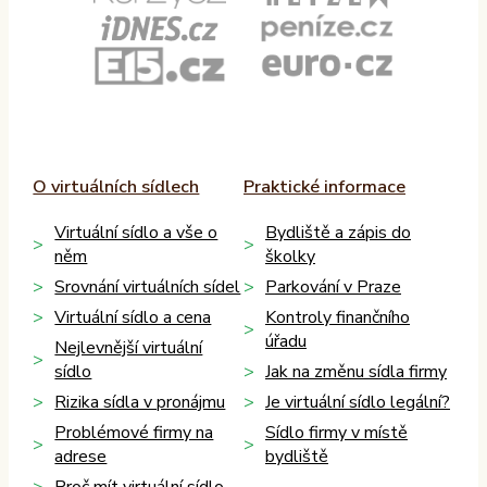
O virtuálních sídlech
Praktické informace
Virtuální sídlo a vše o
Bydliště a zápis do
něm
školky
Srovnání virtuálních sídel
Parkování v Praze
Virtuální sídlo a cena
Kontroly finančního
úřadu
Nejlevnější virtuální
sídlo
Jak na změnu sídla firmy
Rizika sídla v pronájmu
Je virtuální sídlo legální?
Problémové firmy na
Sídlo firmy v místě
adrese
bydliště