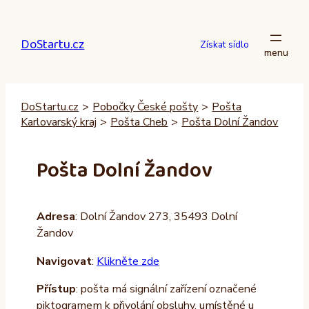
Přeskočit
na
DoStartu.cz
obsah
Získat sídlo
DoStartu.cz
>
Pobočky České pošty
>
Pošta
Karlovarský kraj
>
Pošta Cheb
>
Pošta Dolní Žandov
Pošta Dolní Žandov
Adresa
: Dolní Žandov 273, 35493 Dolní
Žandov
Navigovat
:
Klikněte zde
Přístup
: pošta má signální zařízení označené
piktogramem k přivolání obsluhy, umístěné u