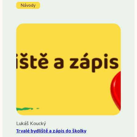
Návody
Lukáš Koucký
Trvalé bydliště a zápis do školky