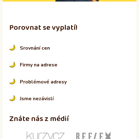
:
Porovnat se vyplatí!
Srovnání cen
Firmy na adrese
Problémové adresy
Jsme nezávislí
Znáte nás z médií