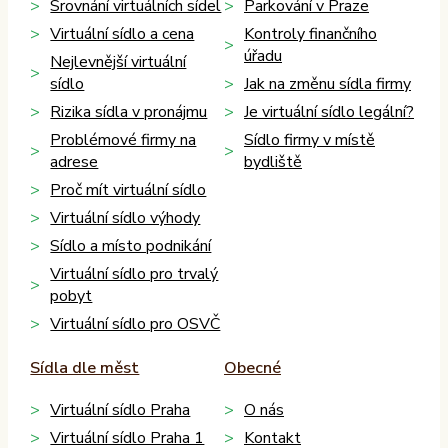
Srovnání virtuálních sídel
Parkování v Praze
Virtuální sídlo a cena
Kontroly finančního
úřadu
Nejlevnější virtuální
sídlo
Jak na změnu sídla firmy
Rizika sídla v pronájmu
Je virtuální sídlo legální?
Problémové firmy na
Sídlo firmy v místě
adrese
bydliště
Proč mít virtuální sídlo
Virtuální sídlo výhody
Sídlo a místo podnikání
Virtuální sídlo pro trvalý
pobyt
Virtuální sídlo pro OSVČ
Sídla dle měst
Obecné
Virtuální sídlo Praha
O nás
Virtuální sídlo Praha 1
Kontakt