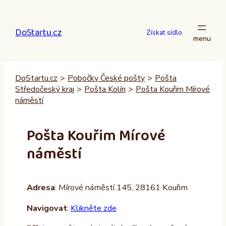
Přeskočit
na
DoStartu.cz
obsah
Získat sídlo
DoStartu.cz
>
Pobočky České pošty
>
Pošta
Středočeský kraj
>
Pošta Kolín
>
Pošta Kouřim Mírové
náměstí
Pošta Kouřim Mírové
náměstí
Adresa
: Mírové náměstí 145, 28161 Kouřim
Navigovat
:
Klikněte zde