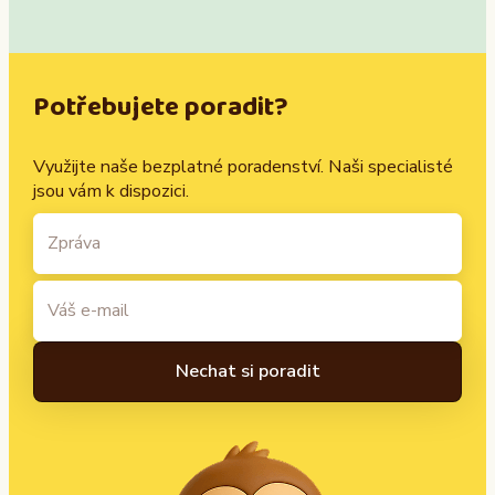
Potřebujete poradit?
Využijte naše bezplatné poradenství. Naši specialisté
jsou vám k dispozici.
A
l
t