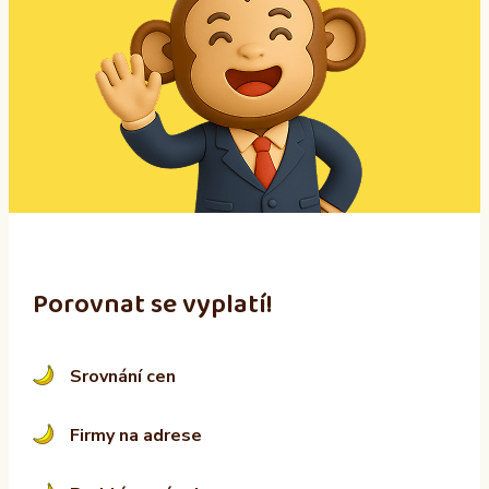
e
r
n
a
t
i
v
e
:
Porovnat se vyplatí!
Srovnání cen
Firmy na adrese