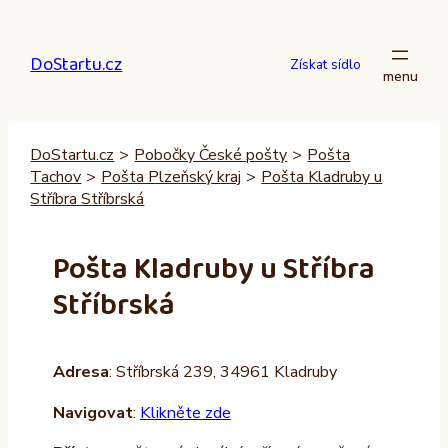
Přeskočit
na
DoStartu.cz
obsah
Získat sídlo
DoStartu.cz
>
Pobočky České pošty
>
Pošta
Tachov
>
Pošta Plzeňský kraj
>
Pošta Kladruby u
Stříbra Stříbrská
Pošta Kladruby u Stříbra
Stříbrská
Adresa
: Stříbrská 239, 34961 Kladruby
Navigovat
:
Klikněte zde