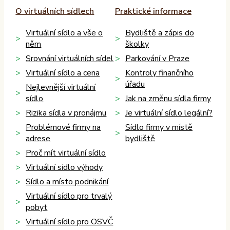
O virtuálních sídlech
Praktické informace
Virtuální sídlo a vše o
Bydliště a zápis do
něm
školky
Srovnání virtuálních sídel
Parkování v Praze
Virtuální sídlo a cena
Kontroly finančního
úřadu
Nejlevnější virtuální
sídlo
Jak na změnu sídla firmy
Rizika sídla v pronájmu
Je virtuální sídlo legální?
Problémové firmy na
Sídlo firmy v místě
adrese
bydliště
Proč mít virtuální sídlo
Virtuální sídlo výhody
Sídlo a místo podnikání
Virtuální sídlo pro trvalý
pobyt
Virtuální sídlo pro OSVČ