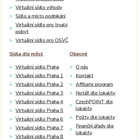
Virtuální sídlo výhody
Sídlo a místo podnikání
Virtuální sídlo pro trvalý
pobyt
Virtuální sídlo pro OSVČ
Sídla dle měst
Obecné
Virtuální sídlo Praha
O nás
Virtuální sídlo Praha 1
Kontakt
Virtuální sídlo Praha 2
Affiliate program
Virtuální sídlo Praha 3
Notáři dle lokality
Virtuální sídlo Praha 4
CzechPOINT dle
lokality
Virtuální sídlo Praha 5
Pošty dle lokality
Virtuální sídlo Praha 6
Finanční úřady dle
Virtuální sídlo Praha 7
lokality
Virtuální sídlo Praha 8