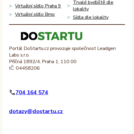
Trvalé bydliště dle
Virtuální sídlo Praha 9
lokality
Virtuální sídlo Brno
Sídla dle lokality
Portál DoStartu.cz provozuje společnost Leadgen
Labs s.r.o.
Příčná 1892/4, Praha 1, 110 00
IČ: 04458206
704 164 574
dotazy@dostartu.cz