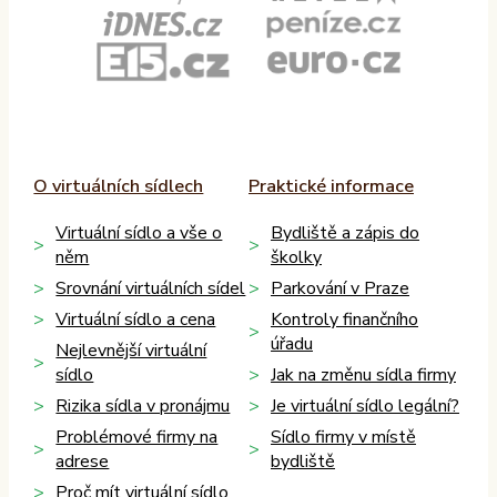
O virtuálních sídlech
Praktické informace
Virtuální sídlo a vše o
Bydliště a zápis do
něm
školky
Srovnání virtuálních sídel
Parkování v Praze
Virtuální sídlo a cena
Kontroly finančního
úřadu
Nejlevnější virtuální
sídlo
Jak na změnu sídla firmy
Rizika sídla v pronájmu
Je virtuální sídlo legální?
Problémové firmy na
Sídlo firmy v místě
adrese
bydliště
Proč mít virtuální sídlo