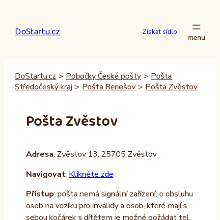
Přeskočit
na
DoStartu.cz
obsah
Získat sídlo
DoStartu.cz
>
Pobočky České pošty
>
Pošta
Středočeský kraj
>
Pošta Benešov
>
Pošta Zvěstov
Pošta Zvěstov
Adresa
: Zvěstov 13, 25705 Zvěstov
Navigovat
:
Klikněte zde
Přístup
: pošta nemá signální zařízení; o obsluhu
osob na vozíku pro invalidy a osob, které mají s
sebou kočárek s dítětem je možné požádat tel.