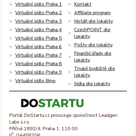
Virtuální sídlo Praha 1
Kontakt
Virtuální sídlo Praha 2
Affiliate program
Virtuální sídlo Praha 3
Notáři dle lokality
Virtuální sídlo Praha 4
CzechPOINT dle
lokality
Virtuální sídlo Praha 5
Pošty dle lokality
Virtuální sídlo Praha 6
Finanční úřady dle
Virtuální sídlo Praha 7
lokality
Virtuální sídlo Praha 8
Trvalé bydliště dle
Virtuální sídlo Praha 9
lokality
Virtuální sídlo Brno
Sídla dle lokality
Portál DoStartu.cz provozuje společnost Leadgen
Labs s.r.o.
Příčná 1892/4, Praha 1, 110 00
IČ: 04458206