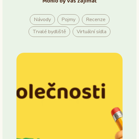
Mohlo by vás zajímat
Návody
Pojmy
Recenze
Trvalé bydliště
Virtuální sídla