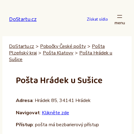
Přeskočit
na
DoStartu.cz
obsah
Získat sídlo
DoStartu.cz
>
Pobočky České pošty
>
Pošta
Plzeňský kraj
>
Pošta Klatovy
>
Pošta Hrádek u
Sušice
Pošta Hrádek u Sušice
Adresa
: Hrádek 85, 34141 Hrádek
Navigovat
:
Klikněte zde
Přístup
: pošta má bezbarierový přístup