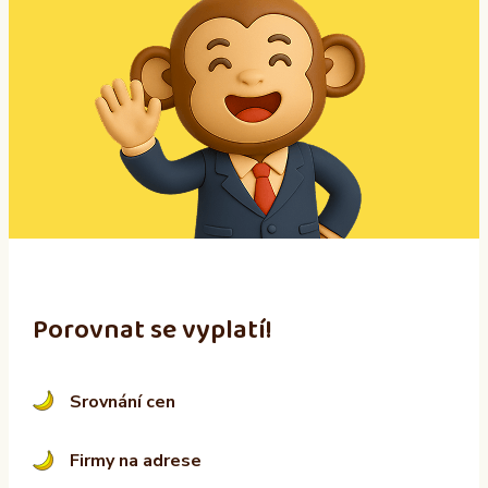
t
e
r
n
a
t
i
v
e
:
Porovnat se vyplatí!
Srovnání cen
Firmy na adrese