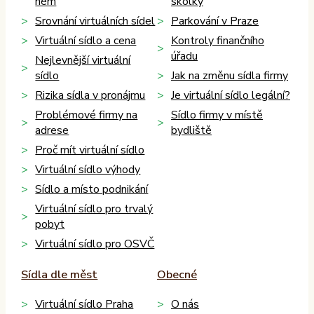
něm
školky
Srovnání virtuálních sídel
Parkování v Praze
Virtuální sídlo a cena
Kontroly finančního
úřadu
Nejlevnější virtuální
sídlo
Jak na změnu sídla firmy
Rizika sídla v pronájmu
Je virtuální sídlo legální?
Problémové firmy na
Sídlo firmy v místě
adrese
bydliště
Proč mít virtuální sídlo
Virtuální sídlo výhody
Sídlo a místo podnikání
Virtuální sídlo pro trvalý
pobyt
Virtuální sídlo pro OSVČ
Sídla dle měst
Obecné
Virtuální sídlo Praha
O nás