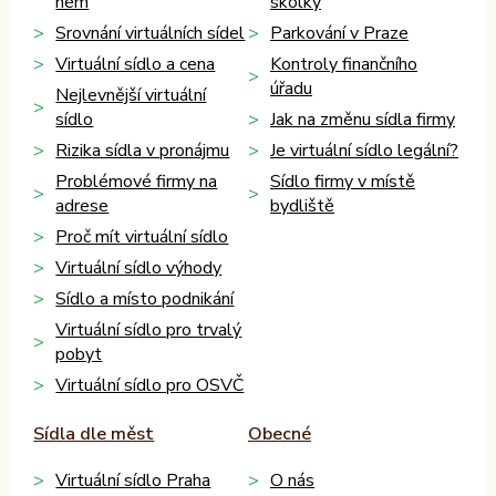
něm
školky
Srovnání virtuálních sídel
Parkování v Praze
Virtuální sídlo a cena
Kontroly finančního
úřadu
Nejlevnější virtuální
sídlo
Jak na změnu sídla firmy
Rizika sídla v pronájmu
Je virtuální sídlo legální?
Problémové firmy na
Sídlo firmy v místě
adrese
bydliště
Proč mít virtuální sídlo
Virtuální sídlo výhody
Sídlo a místo podnikání
Virtuální sídlo pro trvalý
pobyt
Virtuální sídlo pro OSVČ
Sídla dle měst
Obecné
Virtuální sídlo Praha
O nás