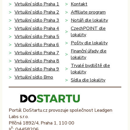
Virtuální sídlo Praha 1
Kontakt
Virtuální sídlo Praha 2
Affiliate program
Virtuální sídlo Praha 3
Notáři dle lokality
Virtuální sídlo Praha 4
CzechPOINT dle
lokality
Virtuální sídlo Praha 5
Pošty dle lokality
Virtuální sídlo Praha 6
Finanční úřady dle
Virtuální sídlo Praha 7
lokality
Virtuální sídlo Praha 8
Trvalé bydliště dle
Virtuální sídlo Praha 9
lokality
Virtuální sídlo Brno
Sídla dle lokality
Portál DoStartu.cz provozuje společnost Leadgen
Labs s.r.o.
Příčná 1892/4, Praha 1, 110 00
IČ: 04458206