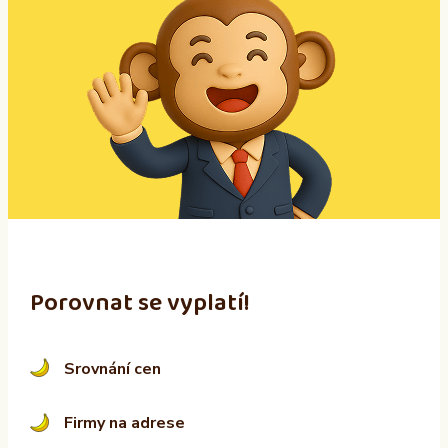
t
e
r
n
a
t
i
v
e
:
Porovnat se vyplatí!
Srovnání cen
Firmy na adrese