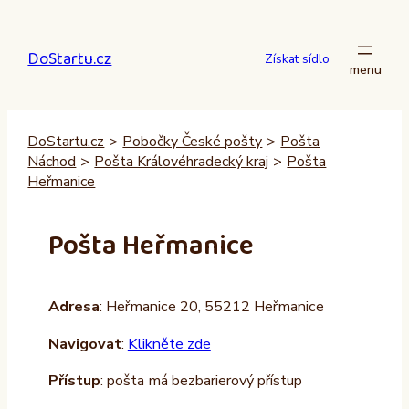
Přeskočit
na
DoStartu.cz
obsah
Získat sídlo
DoStartu.cz
>
Pobočky České pošty
>
Pošta
Náchod
>
Pošta Královéhradecký kraj
>
Pošta
Heřmanice
Pošta Heřmanice
Adresa
: Heřmanice 20, 55212 Heřmanice
Navigovat
:
Klikněte zde
Přístup
: pošta má bezbarierový přístup