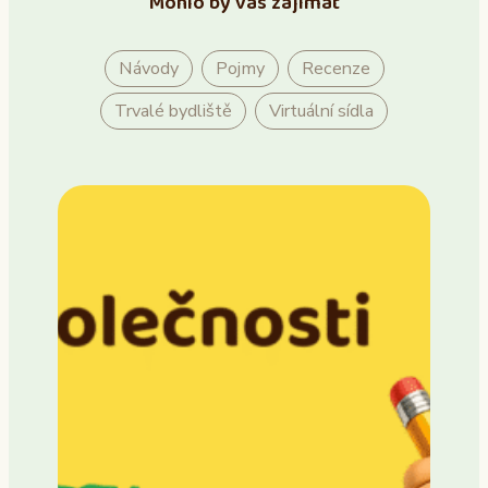
Mohlo by vás zajímat
Návody
Pojmy
Recenze
Trvalé bydliště
Virtuální sídla