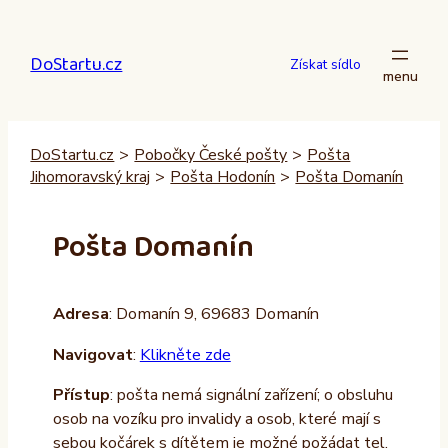
Přeskočit
na
DoStartu.cz
obsah
Získat sídlo
DoStartu.cz
>
Pobočky České pošty
>
Pošta
Jihomoravský kraj
>
Pošta Hodonín
>
Pošta Domanín
Pošta Domanín
Adresa
: Domanín 9, 69683 Domanín
Navigovat
:
Klikněte zde
Přístup
: pošta nemá signální zařízení; o obsluhu
osob na vozíku pro invalidy a osob, které mají s
sebou kočárek s dítětem je možné požádat tel.