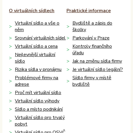
O virtuálních sídlech
Praktické informace
Virtuální sídlo a vše o
Bydliště a zápis do
něm
školky
Srovnání virtuálních sídel
Parkování v Praze
Virtuální sídlo a cena
Kontroly finančního
úřadu
Nejlevnější virtuální
sídlo
Jak na změnu sídla firmy
Rizika sídla v pronájmu
Je virtuální sídlo legální?
Problémové firmy na
Sídlo firmy v místě
adrese
bydliště
Proč mít virtuální sídlo
Virtuální sídlo výhody
Sídlo a místo podnikání
Virtuální sídlo pro trvalý
pobyt
Virtuální sídlo pro OSVČ