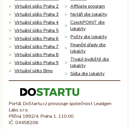
Virtuální sídlo Praha 2
Affiliate program
Virtuální sídlo Praha 3
Notáři dle lokality
Virtuální sídlo Praha 4
CzechPOINT dle
lokality
Virtuální sídlo Praha 5
Pošty dle lokality
Virtuální sídlo Praha 6
Finanční úřady dle
Virtuální sídlo Praha 7
lokality
Virtuální sídlo Praha 8
Trvalé bydliště dle
Virtuální sídlo Praha 9
lokality
Virtuální sídlo Brno
Sídla dle lokality
Portál DoStartu.cz provozuje společnost Leadgen
Labs s.r.o.
Příčná 1892/4, Praha 1, 110 00
IČ: 04458206