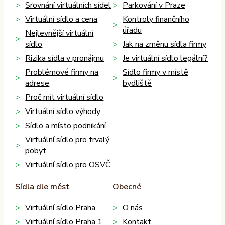
Srovnání virtuálních sídel
Parkování v Praze
Virtuální sídlo a cena
Kontroly finančního
úřadu
Nejlevnější virtuální
sídlo
Jak na změnu sídla firmy
Rizika sídla v pronájmu
Je virtuální sídlo legální?
Problémové firmy na
Sídlo firmy v místě
adrese
bydliště
Proč mít virtuální sídlo
Virtuální sídlo výhody
Sídlo a místo podnikání
Virtuální sídlo pro trvalý
pobyt
Virtuální sídlo pro OSVČ
Sídla dle měst
Obecné
Virtuální sídlo Praha
O nás
Virtuální sídlo Praha 1
Kontakt