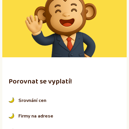
e
r
n
a
t
i
v
e
:
Porovnat se vyplatí!
Srovnání cen
Firmy na adrese