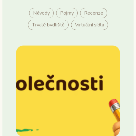
Návody
Pojmy
Recenze
Trvalé bydliště
Virtuální sídla