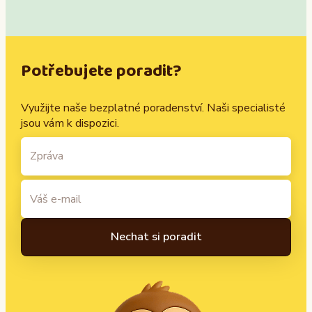
Potřebujete poradit?
Využijte naše bezplatné poradenství. Naši specialisté
jsou vám k dispozici.
A
l
t