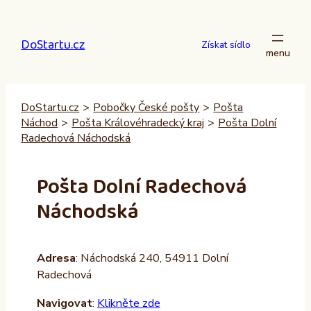
Přeskočit
na
DoStartu.cz
obsah
Získat sídlo
DoStartu.cz
>
Pobočky České pošty
>
Pošta
Náchod
>
Pošta Královéhradecký kraj
>
Pošta Dolní
Radechová Náchodská
Pošta Dolní Radechová
Náchodská
Adresa
: Náchodská 240, 54911 Dolní
Radechová
Navigovat
:
Klikněte zde