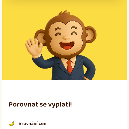
A
l
t
e
r
n
a
t
i
v
e
:
Porovnat se vyplatí!
Srovnání cen