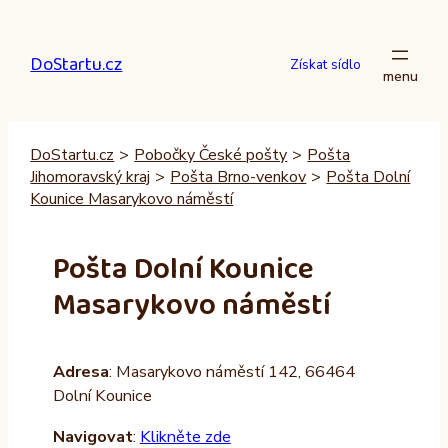
Přeskočit
na
DoStartu.cz
obsah
Získat sídlo
DoStartu.cz
>
Pobočky České pošty
>
Pošta
Jihomoravský kraj
>
Pošta Brno-venkov
>
Pošta Dolní
Kounice Masarykovo náměstí
Pošta Dolní Kounice
Masarykovo náměstí
Adresa
: Masarykovo náměstí 142, 66464
Dolní Kounice
Navigovat
:
Klikněte zde