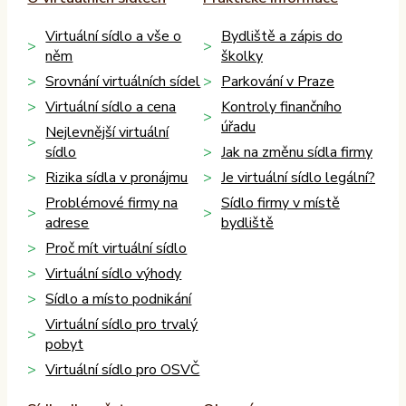
Virtuální sídlo a vše o
Bydliště a zápis do
něm
školky
Srovnání virtuálních sídel
Parkování v Praze
Virtuální sídlo a cena
Kontroly finančního
úřadu
Nejlevnější virtuální
sídlo
Jak na změnu sídla firmy
Rizika sídla v pronájmu
Je virtuální sídlo legální?
Problémové firmy na
Sídlo firmy v místě
adrese
bydliště
Proč mít virtuální sídlo
Virtuální sídlo výhody
Sídlo a místo podnikání
Virtuální sídlo pro trvalý
pobyt
Virtuální sídlo pro OSVČ