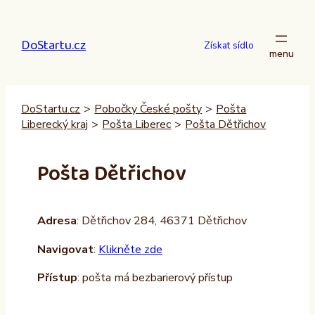
Přeskočit
na
DoStartu.cz
obsah
Získat sídlo
DoStartu.cz
>
Pobočky České pošty
>
Pošta
Liberecký kraj
>
Pošta Liberec
>
Pošta Dětřichov
Pošta Dětřichov
Adresa
: Dětřichov 284, 46371 Dětřichov
Navigovat
:
Klikněte zde
Přístup
: pošta má bezbarierový přístup