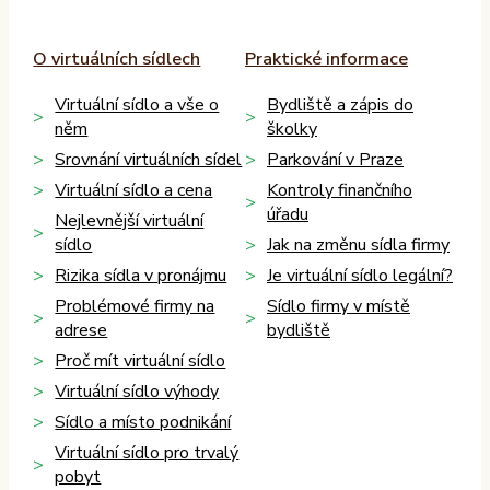
O virtuálních sídlech
Praktické informace
Virtuální sídlo a vše o
Bydliště a zápis do
něm
školky
Srovnání virtuálních sídel
Parkování v Praze
Virtuální sídlo a cena
Kontroly finančního
úřadu
Nejlevnější virtuální
sídlo
Jak na změnu sídla firmy
Rizika sídla v pronájmu
Je virtuální sídlo legální?
Problémové firmy na
Sídlo firmy v místě
adrese
bydliště
Proč mít virtuální sídlo
Virtuální sídlo výhody
Sídlo a místo podnikání
Virtuální sídlo pro trvalý
pobyt