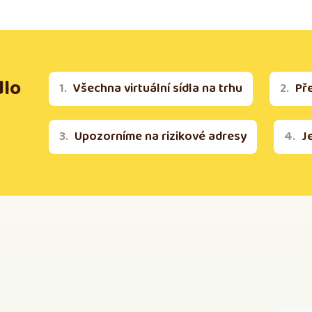
dlo
Všechna virtuální sídla na trhu
Př
Upozorníme na rizikové adresy
J