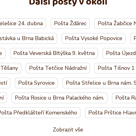
Další pošty v okolí
elešice 24. dubna
Pošta Žďárec
Pošta Žabčice 
stávka u Brna Babická
Pošta Vysoké Popovice
P
e
Pošta Veverská Bítýška 9. května
Pošta Újez
 Těšany
Pošta Tetčice Nádražní
Pošta Tišnov 1
stí
Pošta Syrovice
Pošta Střelice u Brna nám.
ní
Pošta Rosice u Brna Palackého nám.
Pošta R
Pošta Předklášteří Komenského
Pošta Prštice Hlav
Zobrazit vše