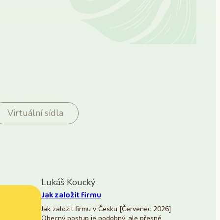
Virtuální sídla
Lukáš Koucký
Jak založit firmu
Jak založit firmu v Česku [Červenec 2026]
Obecný postup je podobný, ale přesné