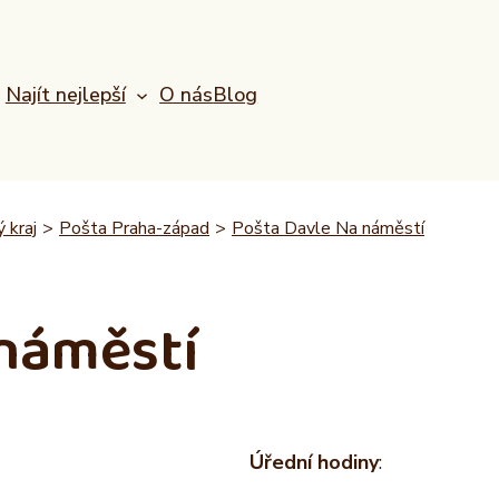
Najít nejlepší
O nás
Blog
 kraj
>
Pošta Praha-západ
>
Pošta Davle Na náměstí
 náměstí
Úřední hodiny
: