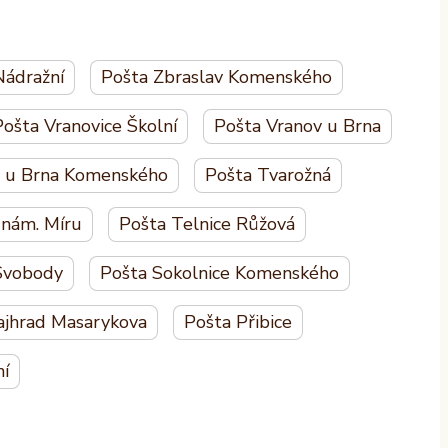
Nádražní
Pošta Zbraslav Komenského
ošta Vranovice Školní
Pošta Vranov u Brna
d u Brna Komenského
Pošta Tvarožná
 nám. Míru
Pošta Telnice Růžová
 Svobody
Pošta Sokolnice Komenského
ajhrad Masarykova
Pošta Přibice
ní