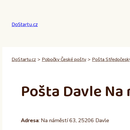
Přeskočit
na
obsah
DoStartu.cz
DoStartu.cz
>
Pobočky České pošty
>
Pošta Středočeský
Pošta Davle Na
Adresa
: Na náměstí 63, 25206 Davle