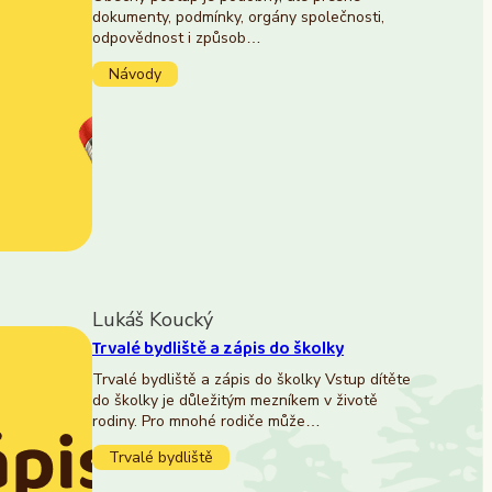
dokumenty, podmínky, orgány společnosti,
odpovědnost i způsob…
Návody
Lukáš Koucký
Trvalé bydliště a zápis do školky
Trvalé bydliště a zápis do školky Vstup dítěte
do školky je důležitým mezníkem v životě
rodiny. Pro mnohé rodiče může…
Trvalé bydliště