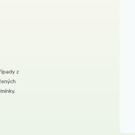
řípady z
ížených
mínky.