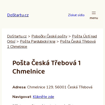
Přeskočit
na
DoStartu.cz
obsah
Získat sídlo
DoStartu.cz
>
Pobočky České pošty
>
Pošta Ústí nad
Orlicí
>
Pošta Pardubický kraj
>
Pošta Česká Třebová
1 Chmelnice
Pošta Česká Třebová 1
Chmelnice
Adresa
: Chmelnice 129, 56001 Česká Třebová
Navigovat
:
Klikněte zde