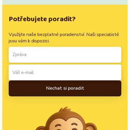
Potřebujete poradit?
Využijte naše bezplatné poradenství. Naši specialisté
jsou vám k dispozici.
A
l
t
e