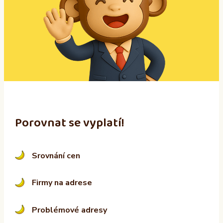
r
n
a
t
i
v
e
:
Porovnat se vyplatí!
Srovnání cen
Firmy na adrese
Problémové adresy