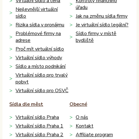
Virtuální sídlo a cena
Kontroly finančního
úřadu
Nejlevnější virtuální
sídlo
Jak na změnu sídla firmy
Rizika sídla v pronájmu
Je virtuální sídlo legální?
Problémové firmy na
Sídlo firmy v místě
adrese
bydliště
Proč mít virtuální sídlo
Virtuální sídlo výhody
Sídlo a místo podnikání
Virtuální sídlo pro trvalý
pobyt
Virtuální sídlo pro OSVČ
Sídla dle měst
Obecné
Virtuální sídlo Praha
O nás
Virtuální sídlo Praha 1
Kontakt
Virtuální sídlo Praha 2
Affiliate program