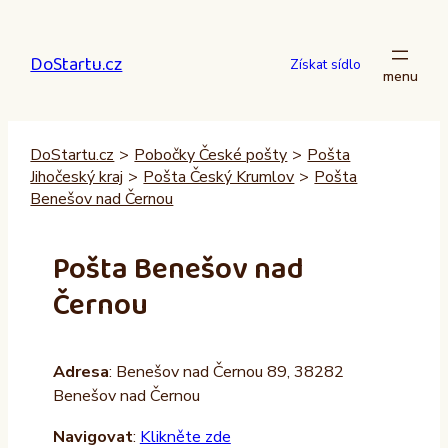
Přeskočit
na
DoStartu.cz
obsah
Získat sídlo
DoStartu.cz
>
Pobočky České pošty
>
Pošta
Jihočeský kraj
>
Pošta Český Krumlov
>
Pošta
Benešov nad Černou
Pošta Benešov nad
Černou
Adresa
: Benešov nad Černou 89, 38282
Benešov nad Černou
Navigovat
:
Klikněte zde