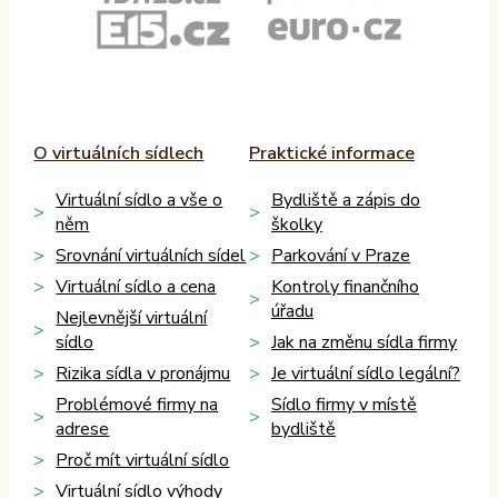
O virtuálních sídlech
Praktické informace
Virtuální sídlo a vše o
Bydliště a zápis do
něm
školky
Srovnání virtuálních sídel
Parkování v Praze
Virtuální sídlo a cena
Kontroly finančního
úřadu
Nejlevnější virtuální
sídlo
Jak na změnu sídla firmy
Rizika sídla v pronájmu
Je virtuální sídlo legální?
Problémové firmy na
Sídlo firmy v místě
adrese
bydliště
Proč mít virtuální sídlo
Virtuální sídlo výhody