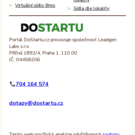
lokality
Virtuální sídlo Brno
Sídla dle lokality
Portál DoStartu.cz provozuje společnost Leadgen
Labs s.r.o.
Příčná 1892/4, Praha 1, 110 00
IČ: 04458206
704 164 574
dotazy@dostartu.cz
Tento web používá k analýze návštěvnosti
soubory