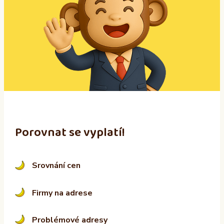
e
r
n
a
t
i
v
e
:
Porovnat se vyplatí!
Srovnání cen
Firmy na adrese
Problémové adresy