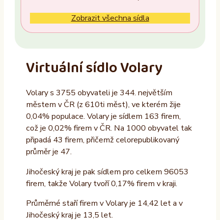
Ne
Zobrazit všechna sídla
Vlastník nemovitosti
Ano
Virtuální sídlo Volary
Ne
Volary s 3755 obyvateli je 344. největším
Provozovatel
městem v ČR (z 610ti měst), ve kterém žije
ALTAXO SE
0,04% populace. Volary je sídlem 163 firem,
což je 0,02% firem v ČR. Na 1000 obyvatel tak
COMEFLEX CONSULTING s.r.o.
připadá 43 firem, přičemž celorepublikovaný
Firmus a.s.
průměr je 47.
Další
Jihočeský kraj je pak sídlem pro celkem 96053
firem, takže Volary tvoří 0,17% firem v kraji.
Průměrné staří firem v Volary je 14,42 let a v
Jihočeský kraj je 13,5 let.