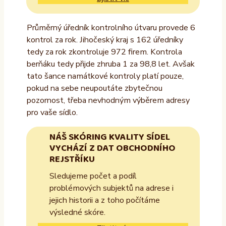
Průměrný úředník kontrolního útvaru provede 6
kontrol za rok. Jihočeský kraj s 162 úředníky
tedy za rok zkontroluje 972 firem. Kontrola
berňáku tedy přijde zhruba 1 za 98,8 let. Avšak
tato šance namátkové kontroly platí pouze,
pokud na sebe neupoutáte zbytečnou
pozornost, třeba nevhodným výběrem adresy
pro vaše sídlo.
NÁŠ SKÓRING KVALITY SÍDEL
VYCHÁZÍ Z DAT OBCHODNÍHO
REJSTŘÍKU
Sledujeme počet a podíl
problémových subjektů na adrese i
jejich historii a z toho počítáme
výsledné skóre.