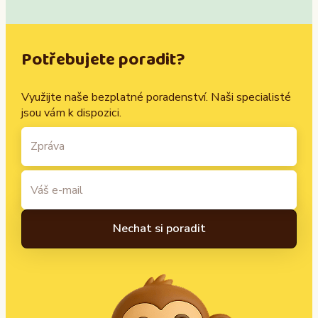
Potřebujete poradit?
Využijte naše bezplatné poradenství. Naši specialisté
jsou vám k dispozici.
A
l
t