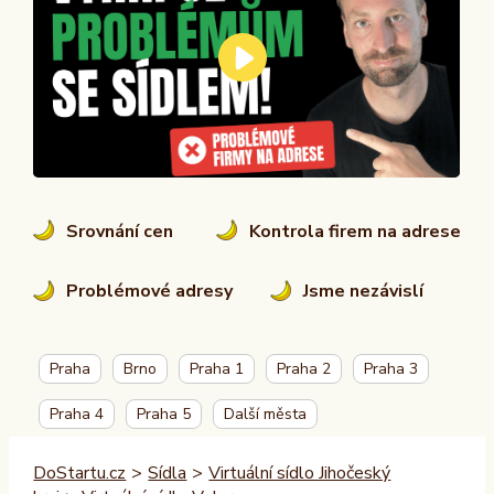
Srovnání cen
Kontrola firem na adrese
Problémové adresy
Jsme nezávislí
Praha
Brno
Praha 1
Praha 2
Praha 3
Praha 4
Praha 5
Další města
DoStartu.cz
>
Sídla
>
Virtuální sídlo Jihočeský