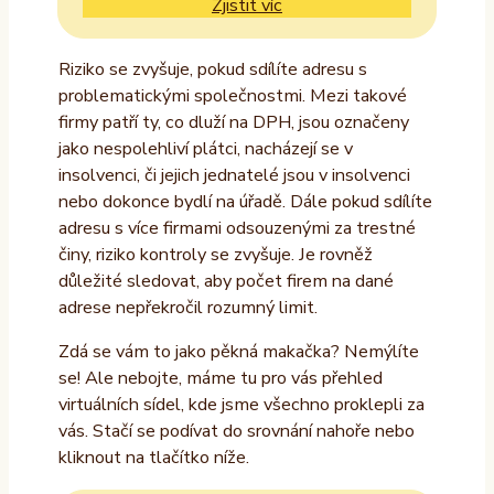
Zjistit víc
Riziko se zvyšuje, pokud sdílíte adresu s
problematickými společnostmi. Mezi takové
firmy patří ty, co dluží na DPH, jsou označeny
jako nespolehliví plátci, nacházejí se v
insolvenci, či jejich jednatelé jsou v insolvenci
nebo dokonce bydlí na úřadě. Dále pokud sdílíte
adresu s více firmami odsouzenými za trestné
činy, riziko kontroly se zvyšuje. Je rovněž
důležité sledovat, aby počet firem na dané
adrese nepřekročil rozumný limit.
Zdá se vám to jako pěkná makačka? Nemýlíte
se! Ale nebojte, máme tu pro vás přehled
virtuálních sídel, kde jsme všechno proklepli za
vás. Stačí se podívat do srovnání nahoře nebo
kliknout na tlačítko níže.