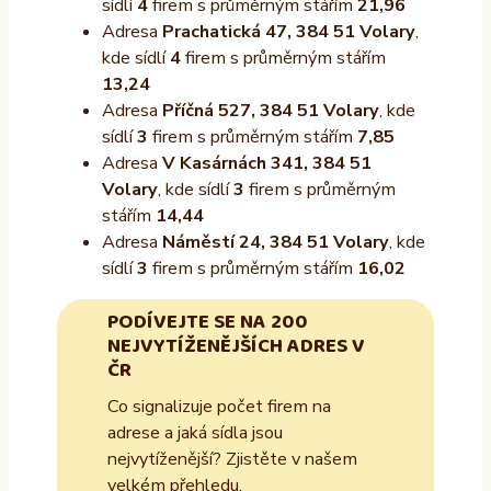
sídlí
4
firem s průměrným stářím
21,96
Adresa
Prachatická 47, 384 51 Volary
,
kde sídlí
4
firem s průměrným stářím
13,24
Adresa
Příčná 527, 384 51 Volary
, kde
sídlí
3
firem s průměrným stářím
7,85
Adresa
V Kasárnách 341, 384 51
Volary
, kde sídlí
3
firem s průměrným
stářím
14,44
Adresa
Náměstí 24, 384 51 Volary
, kde
sídlí
3
firem s průměrným stářím
16,02
PODÍVEJTE SE NA 200
NEJVYTÍŽENĚJŠÍCH ADRES V
ČR
Co signalizuje počet firem na
adrese a jaká sídla jsou
nejvytíženější? Zjistěte v našem
velkém přehledu.