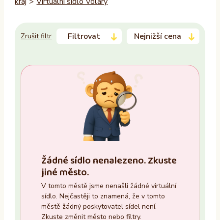
kraj
>
Virtuální sídlo Volary
Filtrovat
Nejnižší cena
Zrušit filtr
Trvalý pobyt
–
Ano
Ne
Zasedací místnost
Žádné sídlo nenalezeno. Zkuste
Ano
jiné město.
Ne
V tomto městě jsme nenašli žádné virtuální
sídlo. Nejčastěji to znamená, že v tomto
Recepce
městě žádný poskytovatel sídel není.
Zkuste změnit město nebo filtry.
Ano