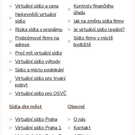
Virtuální sídlo a cena
Kontroly finančního
úřadu
Nejlevnější virtuální
sídlo
Jak na změnu sídla firmy
Rizika sídla v pronájmu
Je virtuální sídlo legální?
Problémové firmy na
Sídlo firmy v místě
adrese
bydliště
Proč mít virtuální sídlo
Virtuální sídlo výhody
Sídlo a místo podnikání
Virtuální sídlo pro trvalý
pobyt
Virtuální sídlo pro OSVČ
Sídla dle měst
Obecné
Virtuální sídlo Praha
O nás
Virtuální sídlo Praha 1
Kontakt