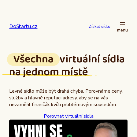
Přeskočit
na
obsah
DoStartu.cz
Získat sídlo
Všechna
virtuální sídla
na jednom místě
Levné sídlo může být drahá chyba. Porovnáme ceny,
služby a hlavně reputaci adresy, aby se na vás
nezaměřil finančák kvůli problémovým sousedům.
Porovnat virtuální sídla