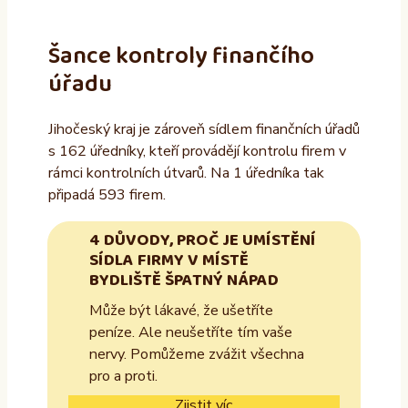
Šance kontroly finančího
úřadu
Jihočeský kraj je zároveň sídlem finančních úřadů
s 162 úředníky, kteří provádějí kontrolu firem v
rámci kontrolních útvarů. Na 1 úředníka tak
připadá 593 firem.
4 DŮVODY, PROČ JE UMÍSTĚNÍ
SÍDLA FIRMY V MÍSTĚ
BYDLIŠTĚ ŠPATNÝ NÁPAD
Může být lákavé, že ušetříte
peníze. Ale neušetříte tím vaše
nervy. Pomůžeme zvážit všechna
pro a proti.
Zjistit víc