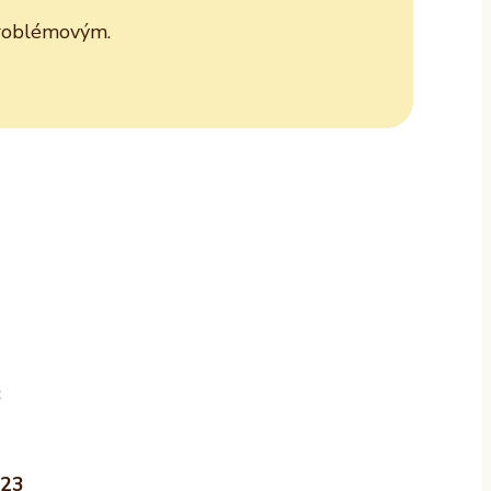
 problémovým.
8
,23