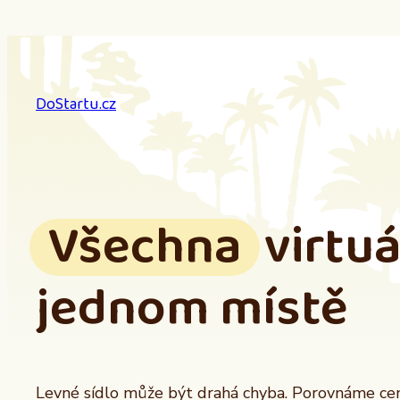
Přeskočit
na
obsah
DoStartu.cz
Všechna
virtuá
jednom místě
Levné sídlo může být drahá chyba. Porovnáme ceny