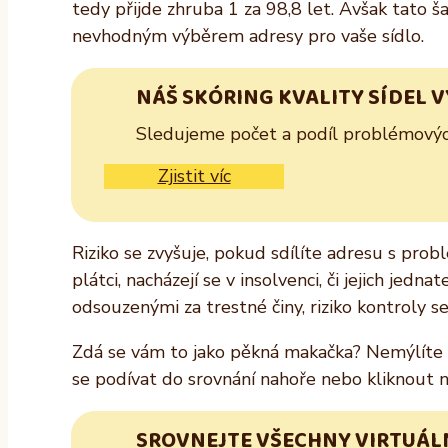
tedy přijde zhruba 1 za 98,8 let. Avšak tato
nevhodným výběrem adresy pro vaše sídlo.
NÁŠ SKÓRING KVALITY SÍDEL 
Sledujeme počet a podíl problémových 
Zjistit víc
Riziko se zvyšuje, pokud sdílíte adresu s prob
plátci, nacházejí se v insolvenci, či jejich jed
odsouzenými za trestné činy, riziko kontroly s
Zdá se vám to jako pěkná makačka? Nemýlíte se
se podívat do srovnání nahoře nebo kliknout na
SROVNEJTE VŠECHNY VIRTUÁLN