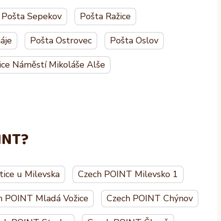
Pošta Sepekov
Pošta Ražice
áje
Pošta Ostrovec
Pošta Oslov
ice Náměstí Mikoláše Alše
INT?
ice u Milevska
Czech POINT Milevsko 1
h POINT Mladá Vožice
Czech POINT Chýnov