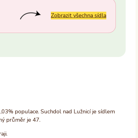
Provozovatel
ALTAXO SE
Zobrazit všechna sídla
COMEFLEX CONSULTING s.r.o.
Firmus a.s.
Další
0,03% populace. Suchdol nad Lužnicí je sídlem
ný průměr je 47.
ji.