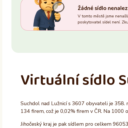
Trvalý pobyt
Zasedací místnost
Žádné sídlo nenalez
–
Ano
V tomto městě jsme nenašli 
Ano
Ne
poskytovatel sídel není. Zku
Ne
Virtuální sídlo 
Suchdol nad Lužnicí s 3607 obyvateli je 358.
134 firem, což je 0,02% firem v ČR. Na 1000 
Jihočeský kraj je pak sídlem pro celkem 96053 