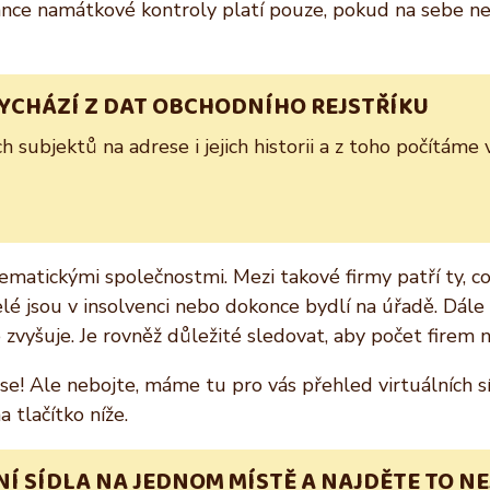
 šance namátkové kontroly platí pouze, pokud na sebe 
VYCHÁZÍ Z DAT OBCHODNÍHO REJSTŘÍKU
subjektů na adrese i jejich historii a z toho počítáme 
lematickými společnostmi. Mezi takové firmy patří ty, c
natelé jsou v insolvenci nebo dokonce bydlí na úřadě. Dál
e zvyšuje. Je rovněž důležité sledovat, aby počet firem
! Ale nebojte, máme tu pro vás přehled virtuálních síd
 tlačítko níže.
Í SÍDLA NA JEDNOM MÍSTĚ A NAJDĚTE TO NE