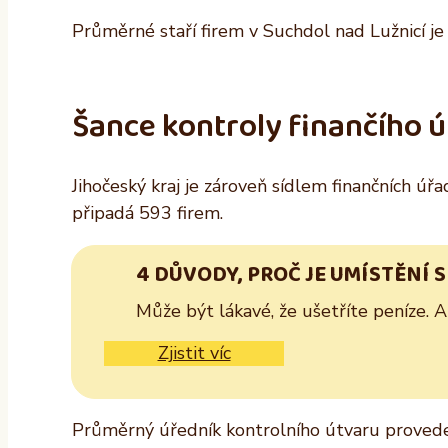
Průměrné staří firem v Suchdol nad Lužnicí je 1
Šance kontroly finančího 
Jihočeský kraj je zároveň sídlem finančních úř
připadá 593 firem.
4 DŮVODY, PROČ JE UMÍSTĚNÍ 
Může být lákavé, že ušetříte peníze. 
Zjistit víc
Průměrný úředník kontrolního útvaru provede 6