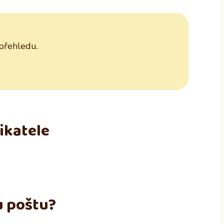
 přehledu.
ikatele
u poštu?