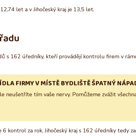
2,74 let a v Jihočeský kraj je 13,5 let.
úřadu
adů s 162 úředníky, kteří provádějí kontrolu firem v rám
SÍDLA FIRMY V MÍSTĚ BYDLIŠTĚ ŠPATNÝ NÁPA
Ale neušetříte tím vaše nervy. Pomůžeme zvážit všechna 
 kontrol za rok. Jihočeský kraj s 162 úředníky tedy za