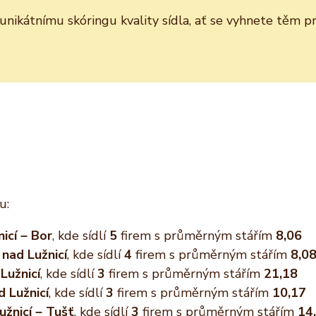
y unikátnímu skóringu kvality sídla, ať se vyhnete těm
u:
icí – Bor
, kde sídlí
5
firem s průměrným stářím
8,06
nad Lužnicí
, kde sídlí
4
firem s průměrným stářím
8,0
Lužnicí
, kde sídlí
3
firem s průměrným stářím
21,18
 Lužnicí
, kde sídlí
3
firem s průměrným stářím
10,17
žnicí – Tušť
, kde sídlí
3
firem s průměrným stářím
14