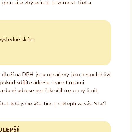
neupoutáte zbytečnou pozornost, třeba
výsledné skóre.
o dluží na DPH, jsou označeny jako nespolehliví
e pokud sdílíte adresu s více firmami
 na dané adrese nepřekročil rozumný limit.
el, kde jsme všechno proklepli za vás. Stačí
JLEPŠÍ