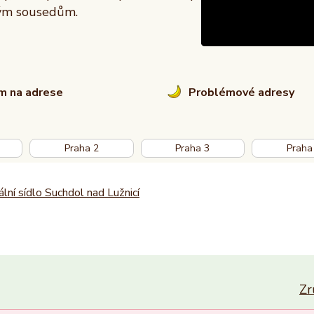
vým sousedům.
em na adrese
Problémové adresy
Praha 2
Praha 3
Praha
ální sídlo Suchdol nad Lužnicí
Zr