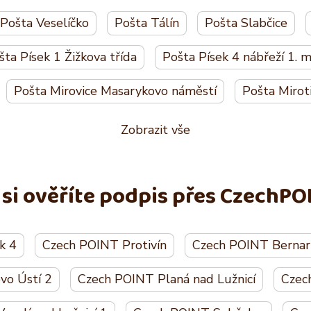
Pošta Veselíčko
Pošta Tálín
Pošta Slabčice
šta Písek 1 Žižkova třída
Pošta Písek 4 nábřeží 1. m
Pošta Mirovice Masarykovo náměstí
Pošta Mirot
Zobrazit vše
 si ověříte podpis přes CzechPO
k 4
Czech POINT Protivín
Czech POINT Bernart
vo Ústí 2
Czech POINT Planá nad Lužnicí
Czec