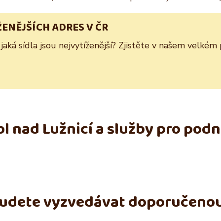
ŽENĚJŠÍCH ADRES V ČR
 jaká sídla jsou nejvytíženější? Zjistěte v našem velkém
l nad Lužnicí a služby pro podn
budete vyzvedávat doporučeno