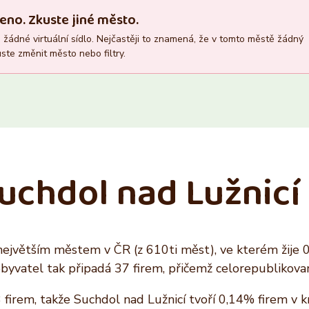
Recepce
Vlastník nemovitosti
eno. Zkuste jiné město.
Ano
Ano
žádné virtuální sídlo. Nejčastěji to znamená, že v tomto městě žádný
Ne
Ne
ste změnit město nebo filtry.
Suchdol nad Lužnicí
 největším městem v ČR (z 610ti měst), ve kterém žije 
obyvatel tak připadá 37 firem, přičemž celorepublikova
firem, takže Suchdol nad Lužnicí tvoří 0,14% firem v kra