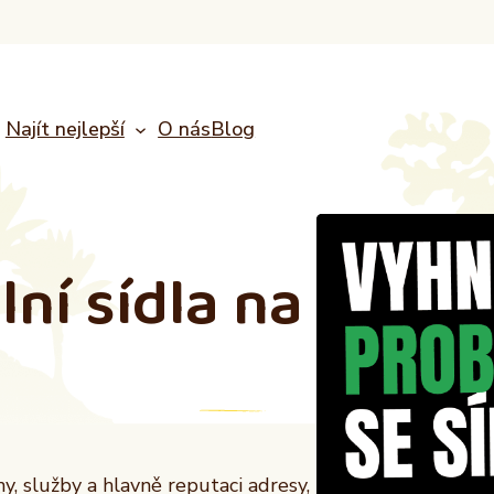
Najít nejlepší
O nás
Blog
lní sídla
na
, služby a hlavně reputaci adresy,