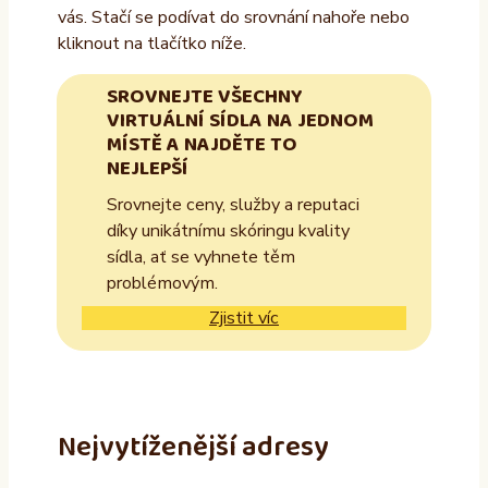
vás. Stačí se podívat do srovnání nahoře nebo
kliknout na tlačítko níže.
SROVNEJTE VŠECHNY
VIRTUÁLNÍ SÍDLA NA JEDNOM
MÍSTĚ A NAJDĚTE TO
NEJLEPŠÍ
Srovnejte ceny, služby a reputaci
díky unikátnímu skóringu kvality
sídla, ať se vyhnete těm
problémovým.
Zjistit víc
Nejvytíženější adresy