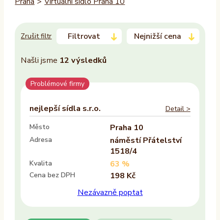
Praha
>
Virtuální sídlo Praha 10
Filtrovat
Nejnižší cena
Zrušit filtr
Našli jsme
12
výsledků
Trvalý pobyt
Problémové firmy
–
Ano
nejlepší sídla s.r.o.
Detail >
Ne
Město
Praha 10
Adresa
náměstí Přátelství
Zasedací místnost
1518/4
Ano
Kvalita
63 %
Cena bez DPH
198 Kč
Ne
Nezávazně poptat
Recepce
Ano