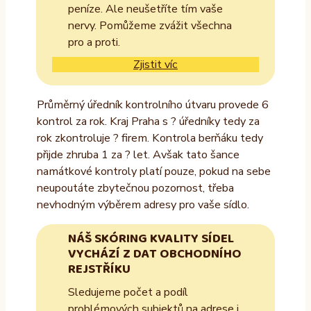
peníze. Ale neušetříte tím vaše
nervy. Pomůžeme zvážit všechna
pro a proti.
Zjistit víc
Průměrný úředník kontrolního útvaru provede 6
kontrol za rok. Kraj Praha s ? úředníky tedy za
rok zkontroluje ? firem. Kontrola berňáku tedy
přijde zhruba 1 za ? let. Avšak tato šance
namátkové kontroly platí pouze, pokud na sebe
neupoutáte zbytečnou pozornost, třeba
nevhodným výběrem adresy pro vaše sídlo.
NÁŠ SKÓRING KVALITY SÍDEL
VYCHÁZÍ Z DAT OBCHODNÍHO
REJSTŘÍKU
Sledujeme počet a podíl
problémových subjektů na adrese i