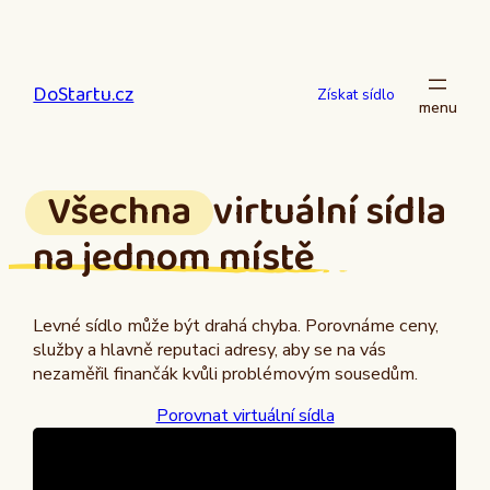
Přeskočit
na
obsah
DoStartu.cz
Získat sídlo
Všechna
virtuální sídla
na jednom místě
Levné sídlo může být drahá chyba. Porovnáme ceny,
služby a hlavně reputaci adresy, aby se na vás
nezaměřil finančák kvůli problémovým sousedům.
Porovnat virtuální sídla