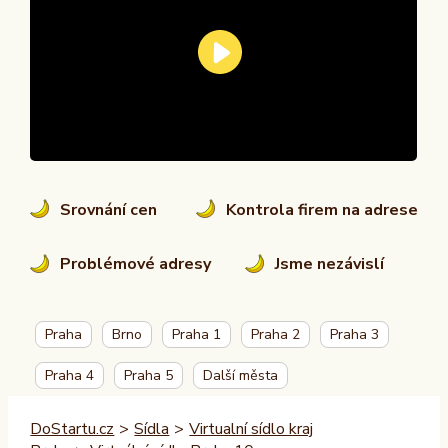
Srovnání cen
Kontrola firem na adrese
Problémové adresy
Jsme nezávislí
Praha
Brno
Praha 1
Praha 2
Praha 3
Praha 4
Praha 5
Další města
DoStartu.cz
>
Sídla
>
Virtualní sídlo kraj