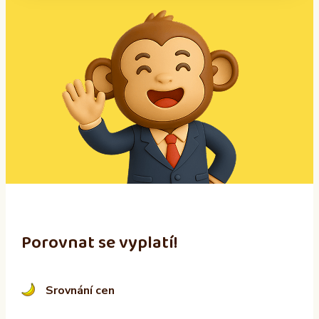
A
l
t
e
r
n
a
t
i
v
e
:
Porovnat se vyplatí!
Srovnání cen