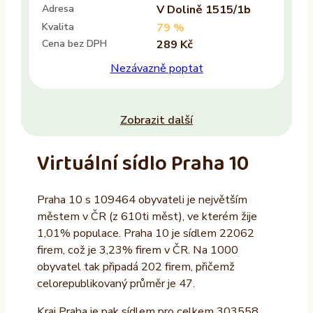
Adresa
V Dolině 1515/1b
Kvalita
79 %
Cena bez DPH
289 Kč
Nezávazně poptat
Zobrazit další
Virtuální sídlo Praha 10
Praha 10 s 109464 obyvateli je největším
městem v ČR (z 610ti měst), ve kterém žije
1,01% populace. Praha 10 je sídlem 22062
firem, což je 3,23% firem v ČR. Na 1000
obyvatel tak připadá 202 firem, přičemž
celorepublikovaný průměr je 47.
Kraj Praha je pak sídlem pro celkem 303558