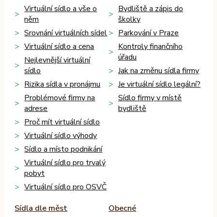
Virtuální sídlo a vše o
Bydliště a zápis do
něm
školky
Srovnání virtuálních sídel
Parkování v Praze
Virtuální sídlo a cena
Kontroly finančního
úřadu
Nejlevnější virtuální
sídlo
Jak na změnu sídla firmy
Rizika sídla v pronájmu
Je virtuální sídlo legální?
Problémové firmy na
Sídlo firmy v místě
adrese
bydliště
Proč mít virtuální sídlo
Virtuální sídlo výhody
Sídlo a místo podnikání
Virtuální sídlo pro trvalý
pobyt
Virtuální sídlo pro OSVČ
Sídla dle měst
Obecné