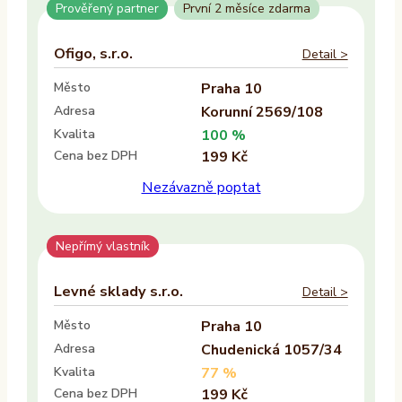
Prověřený partner
První 2 měsíce zdarma
Ne
Ofigo, s.r.o.
Detail >
Vlastník nemovitosti
Město
Praha 10
Ano
Adresa
Korunní 2569/108
Ne
Kvalita
100 %
Cena bez DPH
199 Kč
Provozovatel
Nezávazně poptat
ALTAXO SE
COMEFLEX CONSULTING s.r.o.
Nepřímý vlastník
Firmus a.s.
Levné sklady s.r.o.
Detail >
Další
Město
Praha 10
Adresa
Chudenická 1057/34
Kvalita
77 %
Cena bez DPH
199 Kč