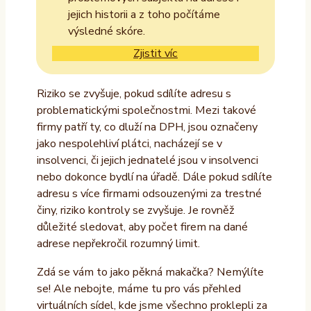
jejich historii a z toho počítáme
výsledné skóre.
Zjistit víc
Riziko se zvyšuje, pokud sdílíte adresu s
problematickými společnostmi. Mezi takové
firmy patří ty, co dluží na DPH, jsou označeny
jako nespolehliví plátci, nacházejí se v
insolvenci, či jejich jednatelé jsou v insolvenci
nebo dokonce bydlí na úřadě. Dále pokud sdílíte
adresu s více firmami odsouzenými za trestné
činy, riziko kontroly se zvyšuje. Je rovněž
důležité sledovat, aby počet firem na dané
adrese nepřekročil rozumný limit.
Zdá se vám to jako pěkná makačka? Nemýlíte
se! Ale nebojte, máme tu pro vás přehled
virtuálních sídel, kde jsme všechno proklepli za