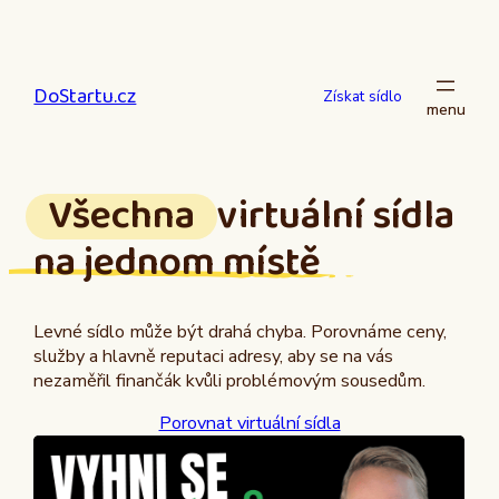
Přeskočit
na
obsah
DoStartu.cz
Získat sídlo
Všechna
virtuální sídla
na jednom místě
Levné sídlo může být drahá chyba. Porovnáme ceny,
služby a hlavně reputaci adresy, aby se na vás
nezaměřil finančák kvůli problémovým sousedům.
Porovnat virtuální sídla