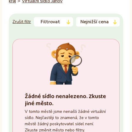
kraj
>
Virtuální sídlo Janov
Filtrovat
Nejnižší cena
Zrušit filtr
Trvalý pobyt
–
Ano
Ne
Zasedací místnost
Žádné sídlo nenalezeno. Zkuste
Ano
jiné město.
Ne
V tomto městě jsme nenašli žádné virtuální
sídlo. Nejčastěji to znamená, že v tomto
Recepce
městě žádný poskytovatel sídel není.
Zkuste změnit město nebo filtry.
Ano