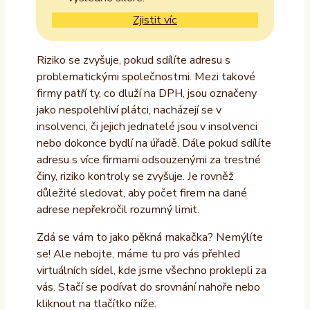
Zjistit víc
Riziko se zvyšuje, pokud sdílíte adresu s
problematickými společnostmi. Mezi takové
firmy patří ty, co dluží na DPH, jsou označeny
jako nespolehliví plátci, nacházejí se v
insolvenci, či jejich jednatelé jsou v insolvenci
nebo dokonce bydlí na úřadě. Dále pokud sdílíte
adresu s více firmami odsouzenými za trestné
činy, riziko kontroly se zvyšuje. Je rovněž
důležité sledovat, aby počet firem na dané
adrese nepřekročil rozumný limit.
Zdá se vám to jako pěkná makačka? Nemýlíte
se! Ale nebojte, máme tu pro vás přehled
virtuálních sídel, kde jsme všechno proklepli za
vás. Stačí se podívat do srovnání nahoře nebo
kliknout na tlačítko níže.