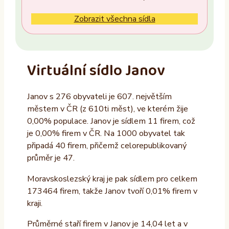
Ne
Zobrazit všechna sídla
Vlastník nemovitosti
Ano
Virtuální sídlo Janov
Ne
Janov s 276 obyvateli je 607. největším
Provozovatel
městem v ČR (z 610ti měst), ve kterém žije
ALTAXO SE
0,00% populace. Janov je sídlem 11 firem, což
je 0,00% firem v ČR. Na 1000 obyvatel tak
COMEFLEX CONSULTING s.r.o.
připadá 40 firem, přičemž celorepublikovaný
Firmus a.s.
průměr je 47.
Další
Moravskoslezský kraj je pak sídlem pro celkem
173464 firem, takže Janov tvoří 0,01% firem v
kraji.
Průměrné staří firem v Janov je 14,04 let a v