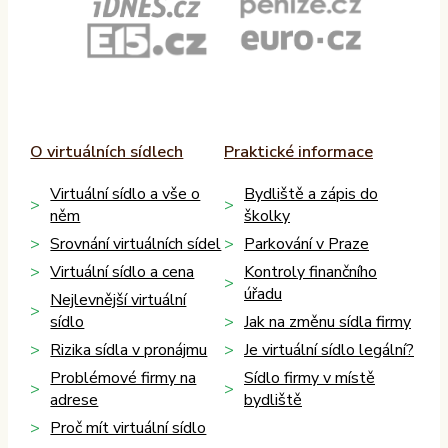
O virtuálních sídlech
Praktické informace
Virtuální sídlo a vše o
Bydliště a zápis do
něm
školky
Srovnání virtuálních sídel
Parkování v Praze
Virtuální sídlo a cena
Kontroly finančního
úřadu
Nejlevnější virtuální
sídlo
Jak na změnu sídla firmy
Rizika sídla v pronájmu
Je virtuální sídlo legální?
Problémové firmy na
Sídlo firmy v místě
adrese
bydliště
Proč mít virtuální sídlo