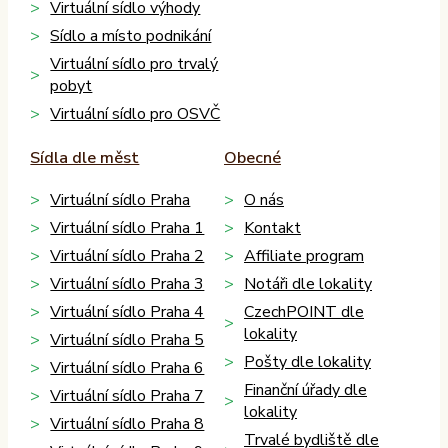
Virtuální sídlo výhody
Sídlo a místo podnikání
Virtuální sídlo pro trvalý
pobyt
Virtuální sídlo pro OSVČ
Sídla dle měst
Obecné
Virtuální sídlo Praha
O nás
Virtuální sídlo Praha 1
Kontakt
Virtuální sídlo Praha 2
Affiliate program
Virtuální sídlo Praha 3
Notáři dle lokality
Virtuální sídlo Praha 4
CzechPOINT dle
lokality
Virtuální sídlo Praha 5
Pošty dle lokality
Virtuální sídlo Praha 6
Finanční úřady dle
Virtuální sídlo Praha 7
lokality
Virtuální sídlo Praha 8
Trvalé bydliště dle