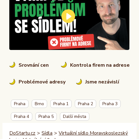
Srovnání cen
Kontrola firem na adrese
Problémové adresy
Jsme nezávislí
Praha
Brno
Praha 1
Praha 2
Praha 3
Praha 4
Praha 5
Další města
DoStartu.cz
>
Sídla
>
Virtuální sídlo Moravskoslezský