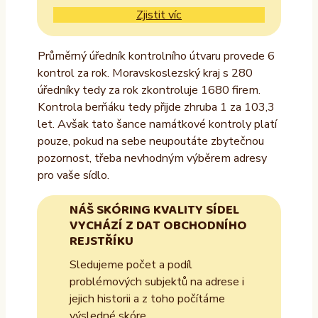
Zjistit víc
Průměrný úředník kontrolního útvaru provede 6
kontrol za rok. Moravskoslezský kraj s 280
úředníky tedy za rok zkontroluje 1680 firem.
Kontrola berňáku tedy přijde zhruba 1 za 103,3
let. Avšak tato šance namátkové kontroly platí
pouze, pokud na sebe neupoutáte zbytečnou
pozornost, třeba nevhodným výběrem adresy
pro vaše sídlo.
NÁŠ SKÓRING KVALITY SÍDEL
VYCHÁZÍ Z DAT OBCHODNÍHO
REJSTŘÍKU
Sledujeme počet a podíl
problémových subjektů na adrese i
jejich historii a z toho počítáme
výsledné skóre.