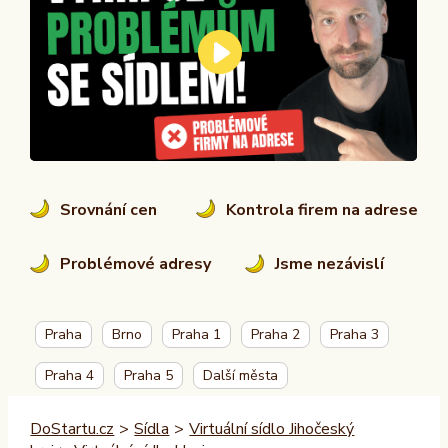
Srovnání cen
Kontrola firem na adrese
Problémové adresy
Jsme nezávislí
Praha
Brno
Praha 1
Praha 2
Praha 3
Praha 4
Praha 5
Další města
DoStartu.cz
>
Sídla
>
Virtuální sídlo Jihočeský