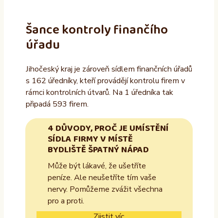
Šance kontroly finančího
úřadu
Jihočeský kraj je zároveň sídlem finančních úřadů
s 162 úředníky, kteří provádějí kontrolu firem v
rámci kontrolních útvarů. Na 1 úředníka tak
připadá 593 firem.
4 DŮVODY, PROČ JE UMÍSTĚNÍ
SÍDLA FIRMY V MÍSTĚ
BYDLIŠTĚ ŠPATNÝ NÁPAD
Může být lákavé, že ušetříte
peníze. Ale neušetříte tím vaše
nervy. Pomůžeme zvážit všechna
pro a proti.
Zjistit víc