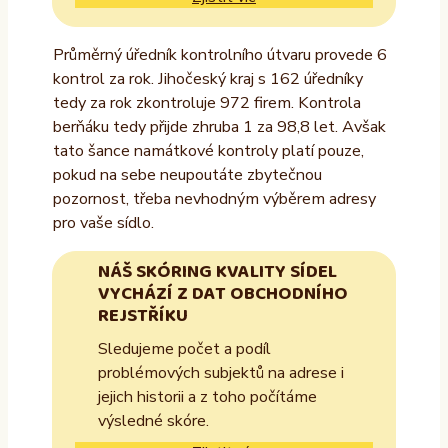
Průměrný úředník kontrolního útvaru provede 6
kontrol za rok. Jihočeský kraj s 162 úředníky
tedy za rok zkontroluje 972 firem. Kontrola
berňáku tedy přijde zhruba 1 za 98,8 let. Avšak
tato šance namátkové kontroly platí pouze,
pokud na sebe neupoutáte zbytečnou
pozornost, třeba nevhodným výběrem adresy
pro vaše sídlo.
NÁŠ SKÓRING KVALITY SÍDEL
VYCHÁZÍ Z DAT OBCHODNÍHO
REJSTŘÍKU
Sledujeme počet a podíl
problémových subjektů na adrese i
jejich historii a z toho počítáme
výsledné skóre.