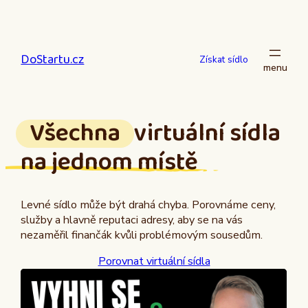
Přeskočit
na
obsah
DoStartu.cz
Získat sídlo
Všechna
virtuální sídla
na jednom místě
Levné sídlo může být drahá chyba. Porovnáme ceny,
služby a hlavně reputaci adresy, aby se na vás
nezaměřil finančák kvůli problémovým sousedům.
Porovnat virtuální sídla