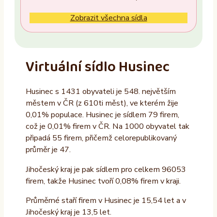
Ne
Zobrazit všechna sídla
Vlastník nemovitosti
Ano
Virtuální sídlo Husinec
Ne
Husinec s 1431 obyvateli je 548. největším
Provozovatel
městem v ČR (z 610ti měst), ve kterém žije
ALTAXO SE
0,01% populace. Husinec je sídlem 79 firem,
což je 0,01% firem v ČR. Na 1000 obyvatel tak
COMEFLEX CONSULTING s.r.o.
připadá 55 firem, přičemž celorepublikovaný
Firmus a.s.
průměr je 47.
Další
Jihočeský kraj je pak sídlem pro celkem 96053
firem, takže Husinec tvoří 0,08% firem v kraji.
Průměrné staří firem v Husinec je 15,54 let a v
Jihočeský kraj je 13,5 let.