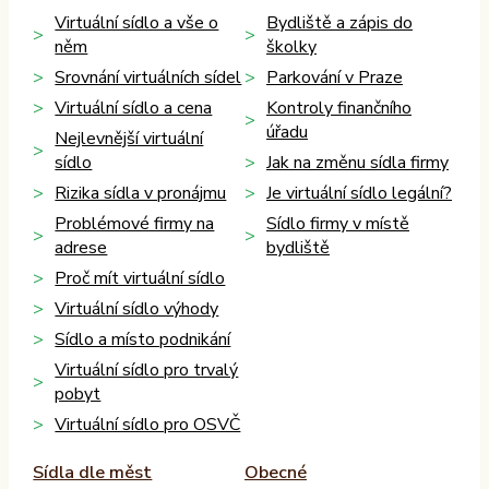
Virtuální sídlo a vše o
Bydliště a zápis do
něm
školky
Srovnání virtuálních sídel
Parkování v Praze
Virtuální sídlo a cena
Kontroly finančního
úřadu
Nejlevnější virtuální
sídlo
Jak na změnu sídla firmy
Rizika sídla v pronájmu
Je virtuální sídlo legální?
Problémové firmy na
Sídlo firmy v místě
adrese
bydliště
Proč mít virtuální sídlo
Virtuální sídlo výhody
Sídlo a místo podnikání
Virtuální sídlo pro trvalý
pobyt
Virtuální sídlo pro OSVČ
Sídla dle měst
Obecné