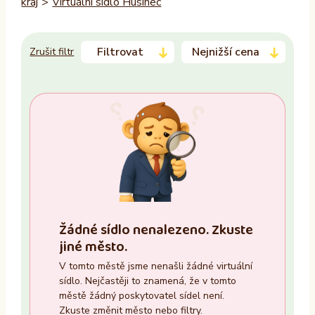
kraj
>
Virtuální sídlo Husinec
Filtrovat
Nejnižší cena
Zrušit filtr
Trvalý pobyt
–
Ano
Ne
Zasedací místnost
Žádné sídlo nenalezeno. Zkuste
Ano
jiné město.
Ne
V tomto městě jsme nenašli žádné virtuální
sídlo. Nejčastěji to znamená, že v tomto
Recepce
městě žádný poskytovatel sídel není.
Zkuste změnit město nebo filtry.
Ano