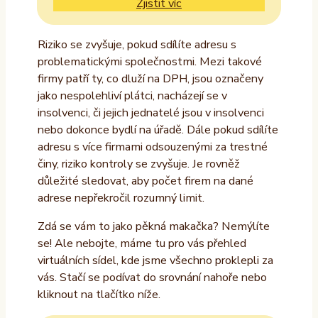
Zjistit víc
Riziko se zvyšuje, pokud sdílíte adresu s
problematickými společnostmi. Mezi takové
firmy patří ty, co dluží na DPH, jsou označeny
jako nespolehliví plátci, nacházejí se v
insolvenci, či jejich jednatelé jsou v insolvenci
nebo dokonce bydlí na úřadě. Dále pokud sdílíte
adresu s více firmami odsouzenými za trestné
činy, riziko kontroly se zvyšuje. Je rovněž
důležité sledovat, aby počet firem na dané
adrese nepřekročil rozumný limit.
Zdá se vám to jako pěkná makačka? Nemýlíte
se! Ale nebojte, máme tu pro vás přehled
virtuálních sídel, kde jsme všechno proklepli za
vás. Stačí se podívat do srovnání nahoře nebo
kliknout na tlačítko níže.