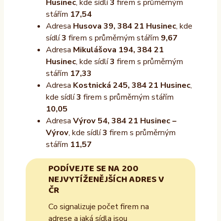
Husinec
, kde sídlí
3
firem s průměrným
stářím
17,54
Adresa
Husova 39, 384 21 Husinec
, kde
sídlí
3
firem s průměrným stářím
9,67
Adresa
Mikulášova 194, 384 21
Husinec
, kde sídlí
3
firem s průměrným
stářím
17,33
Adresa
Kostnická 245, 384 21 Husinec
,
kde sídlí
3
firem s průměrným stářím
10,05
Adresa
Výrov 54, 384 21 Husinec –
Výrov
, kde sídlí
3
firem s průměrným
stářím
11,57
PODÍVEJTE SE NA 200
NEJVYTÍŽENĚJŠÍCH ADRES V
ČR
Co signalizuje počet firem na
adrese a jaká sídla jsou