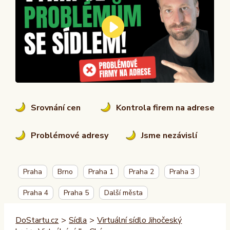
Srovnání cen
Kontrola firem na adrese
Problémové adresy
Jsme nezávislí
Praha
Brno
Praha 1
Praha 2
Praha 3
Praha 4
Praha 5
Další města
DoStartu.cz
>
Sídla
>
Virtuální sídlo Jihočeský