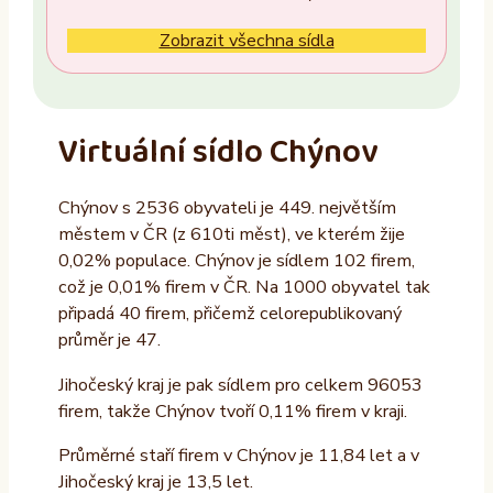
Ne
Zobrazit všechna sídla
Vlastník nemovitosti
Ano
Virtuální sídlo Chýnov
Ne
Chýnov s 2536 obyvateli je 449. největším
Provozovatel
městem v ČR (z 610ti měst), ve kterém žije
ALTAXO SE
0,02% populace. Chýnov je sídlem 102 firem,
což je 0,01% firem v ČR. Na 1000 obyvatel tak
COMEFLEX CONSULTING s.r.o.
připadá 40 firem, přičemž celorepublikovaný
Firmus a.s.
průměr je 47.
Další
Jihočeský kraj je pak sídlem pro celkem 96053
firem, takže Chýnov tvoří 0,11% firem v kraji.
Průměrné staří firem v Chýnov je 11,84 let a v
Jihočeský kraj je 13,5 let.