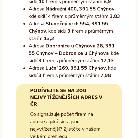
sídlí
10
firem s průměrným stářím
8,9
Adresa
Nádražní 400, 391 55 Chýnov
,
kde sídlí
4
firem s průměrným stářím
3,83
Adresa
Slunečný vrch 554, 391 55
Chýnov
, kde sídlí
3
firem s průměrným
stářím
13,3
Adresa
Dobronice u Chýnova 28, 391
55 Chýnov – Dobronice u Chýnova
, kde
sídlí
3
firem s průměrným stářím
17,13
Adresa
Luční 269, 391 55 Chýnov
, kde
sídlí
3
firem s průměrným stářím
7,98
PODÍVEJTE SE NA 200
NEJVYTÍŽENĚJŠÍCH ADRES V
ČR
Co signalizuje počet firem na
adrese a jaká sídla jsou
nejvytíženější? Zjistěte v našem
velkém přehledu.