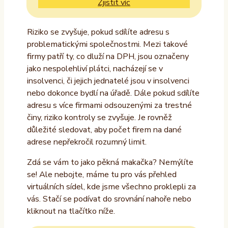
Zjistit víc
Riziko se zvyšuje, pokud sdílíte adresu s
problematickými společnostmi. Mezi takové
firmy patří ty, co dluží na DPH, jsou označeny
jako nespolehliví plátci, nacházejí se v
insolvenci, či jejich jednatelé jsou v insolvenci
nebo dokonce bydlí na úřadě. Dále pokud sdílíte
adresu s více firmami odsouzenými za trestné
činy, riziko kontroly se zvyšuje. Je rovněž
důležité sledovat, aby počet firem na dané
adrese nepřekročil rozumný limit.
Zdá se vám to jako pěkná makačka? Nemýlíte
se! Ale nebojte, máme tu pro vás přehled
virtuálních sídel, kde jsme všechno proklepli za
vás. Stačí se podívat do srovnání nahoře nebo
kliknout na tlačítko níže.