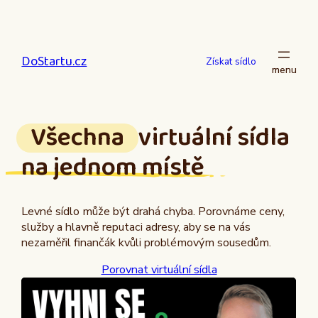
Přeskočit
na
obsah
DoStartu.cz
Získat sídlo
Všechna
virtuální sídla
na jednom místě
Levné sídlo může být drahá chyba. Porovnáme ceny,
služby a hlavně reputaci adresy, aby se na vás
nezaměřil finančák kvůli problémovým sousedům.
Porovnat virtuální sídla