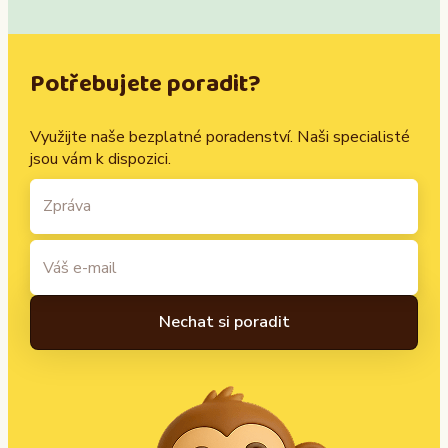
Potřebujete poradit?
Využijte naše bezplatné poradenství. Naši specialisté
jsou vám k dispozici.
A
l
t