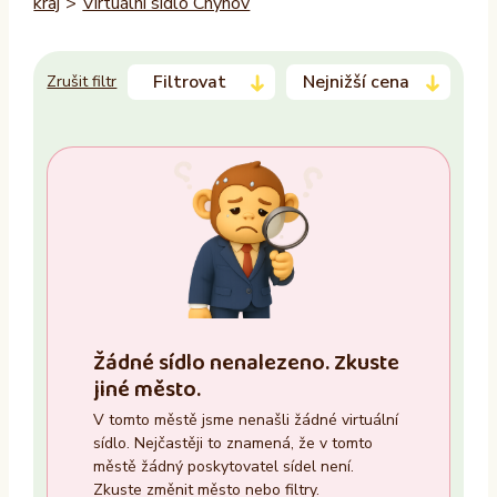
kraj
>
Virtuální sídlo Chýnov
Filtrovat
Nejnižší cena
Zrušit filtr
Trvalý pobyt
–
Ano
Ne
Zasedací místnost
Žádné sídlo nenalezeno. Zkuste
Ano
jiné město.
Ne
V tomto městě jsme nenašli žádné virtuální
sídlo. Nejčastěji to znamená, že v tomto
Recepce
městě žádný poskytovatel sídel není.
Zkuste změnit město nebo filtry.
Ano