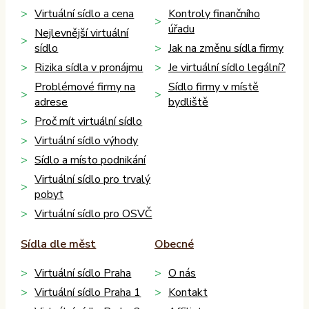
Virtuální sídlo a cena
Kontroly finančního
úřadu
Nejlevnější virtuální
sídlo
Jak na změnu sídla firmy
Rizika sídla v pronájmu
Je virtuální sídlo legální?
Problémové firmy na
Sídlo firmy v místě
adrese
bydliště
Proč mít virtuální sídlo
Virtuální sídlo výhody
Sídlo a místo podnikání
Virtuální sídlo pro trvalý
pobyt
Virtuální sídlo pro OSVČ
Sídla dle měst
Obecné
Virtuální sídlo Praha
O nás
Virtuální sídlo Praha 1
Kontakt