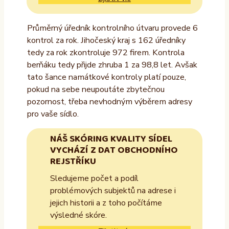
Průměrný úředník kontrolního útvaru provede 6
kontrol za rok. Jihočeský kraj s 162 úředníky
tedy za rok zkontroluje 972 firem. Kontrola
berňáku tedy přijde zhruba 1 za 98,8 let. Avšak
tato šance namátkové kontroly platí pouze,
pokud na sebe neupoutáte zbytečnou
pozornost, třeba nevhodným výběrem adresy
pro vaše sídlo.
NÁŠ SKÓRING KVALITY SÍDEL
VYCHÁZÍ Z DAT OBCHODNÍHO
REJSTŘÍKU
Sledujeme počet a podíl
problémových subjektů na adrese i
jejich historii a z toho počítáme
výsledné skóre.