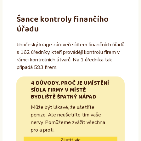
Šance kontroly finančího
úřadu
Jihočeský kraj je zároveň sídlem finančních úřadů
s 162 úředníky, kteří provádějí kontrolu firem v
rámci kontrolních útvarů. Na 1 úředníka tak
připadá 593 firem.
4 DŮVODY, PROČ JE UMÍSTĚNÍ
SÍDLA FIRMY V MÍSTĚ
BYDLIŠTĚ ŠPATNÝ NÁPAD
Může být lákavé, že ušetříte
peníze. Ale neušetříte tím vaše
nervy. Pomůžeme zvážit všechna
pro a proti.
Zjistit víc