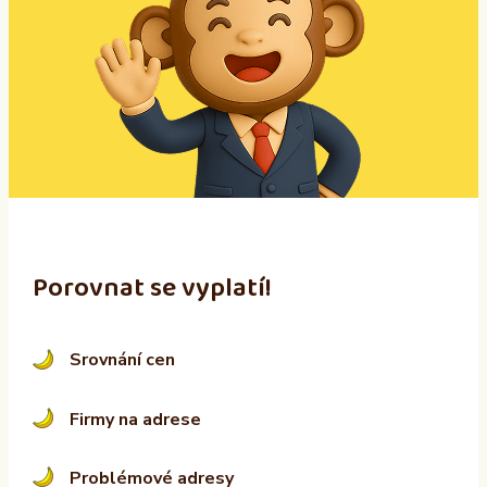
e
r
n
a
t
i
v
e
:
Porovnat se vyplatí!
Srovnání cen
Firmy na adrese
Problémové adresy